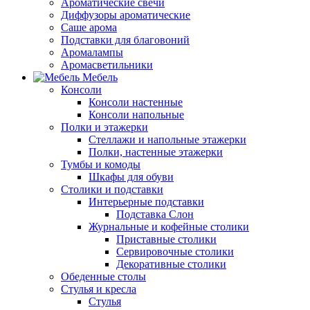
Ароматические свечи
Диффузоры ароматические
Саше арома
Подставки для благовоний
Аромалампы
Аромасветильники
Мебель
Консоли
Консоли настенные
Консоли напольные
Полки и этажерки
Стеллажи и напольные этажерки
Полки, настенные этажерки
Тумбы и комоды
Шкафы для обуви
Столики и подставки
Интерьерные подставки
Подставка Слон
Журнальные и кофейные столики
Приставные столики
Сервировочные столики
Декоративные столики
Обеденные столы
Стулья и кресла
Стулья