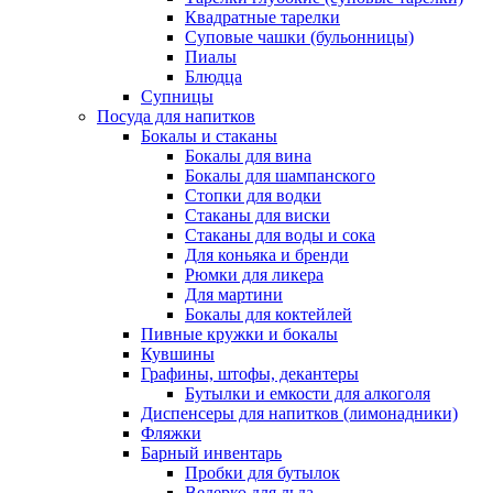
Квадратные тарелки
Суповые чашки (бульонницы)
Пиалы
Блюдца
Супницы
Посуда для напитков
Бокалы и стаканы
Бокалы для вина
Бокалы для шампанского
Стопки для водки
Стаканы для виски
Стаканы для воды и сока
Для коньяка и бренди
Рюмки для ликера
Для мартини
Бокалы для коктейлей
Пивные кружки и бокалы
Кувшины
Графины, штофы, декантеры
Бутылки и емкости для алкоголя
Диспенсеры для напитков (лимонадники)
Фляжки
Барный инвентарь
Пробки для бутылок
Ведерко для льда