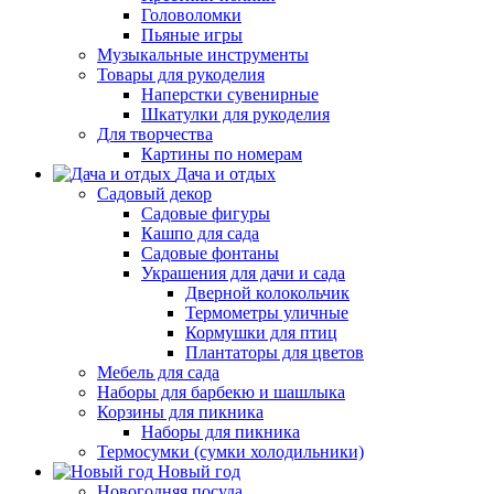
Головоломки
Пьяные игры
Музыкальные инструменты
Товары для рукоделия
Наперстки сувенирные
Шкатулки для рукоделия
Для творчества
Картины по номерам
Дача и отдых
Садовый декор
Садовые фигуры
Кашпо для сада
Садовые фонтаны
Украшения для дачи и сада
Дверной колокольчик
Термометры уличные
Кормушки для птиц
Плантаторы для цветов
Мебель для сада
Наборы для барбекю и шашлыка
Корзины для пикника
Наборы для пикника
Термосумки (сумки холодильники)
Новый год
Новогодняя посуда