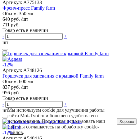
Артикул:
A775133
Френч-пресс Family farm
Объем: 350 мл
640 руб.
/шт
711 руб.
Товар есть в наличии
-
+
шт
-12%
Артикул:
A748126
Горшочек для запекания с крышкой Family farm
Объем: 600 мл
837 руб.
/шт
956 руб.
Товар есть в наличии
-
+
Мы используем cookie для улучшения работы
шт
сайта Moi-Tvoi.ru и большего удобства его
использования. Продолжая использовать наш
Хорошо
сайт, вы соглашаетесь на обработку
cookie-
файлов
.
-12%
Артикул:
A540416