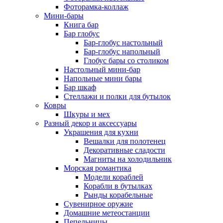
Фоторамка-коллаж
Мини-бары
Книга бар
Бар глобус
Бар-глобус настольный
Бар-глобус напольный
Глобус бары со столиком
Настольный мини-бар
Напольные мини бары
Бар шкаф
Стеллажи и полки для бутылок
Ковры
Шкуры и мех
Разный декор и аксессуары
Украшения для кухни
Вешалки для полотенец
Декоративные сладости
Магниты на холодильник
Морская романтика
Модели кораблей
Корабли в бутылках
Рынды корабельные
Сувенирное оружие
Домашние метеостанции
Пепельницы