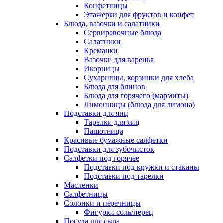
Конфетницы
Этажерки для фруктов и конфет
Блюда, вазочки и салатники
Сервировочные блюда
Салатники
Креманки
Вазочки для варенья
Икорницы
Сухарницы, корзинки для хлеба
Блюда для блинов
Блюда для горячего (мармиты)
Лимонницы (блюда для лимона)
Подставки для яиц
Тарелки для яиц
Пашотница
Красивые бумажные салфетки
Подставки для зубочисток
Салфетки под горячее
Подставки под кружки и стаканы
Подставки под тарелки
Масленки
Салфетницы
Солонки и перечницы
Фигурки соль/перец
Посуда для сыра