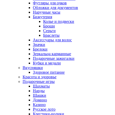
Футляры для очков
Обложки для документов
Наручные часы
Бижутерия
Колье и подвески
Броши
Серьги
Браслеты
Аксессуары для волос
Значки
Брелоки
Зеркальца карманные
Подарочные зажигалки
Кубки и медали
Вкусняшки
Здоровое питание
Красота и здоровье
Подарочные игры
Шахматы
Нарды
Шашки
Домино
Казино
Русское лото
Крестики-нолики