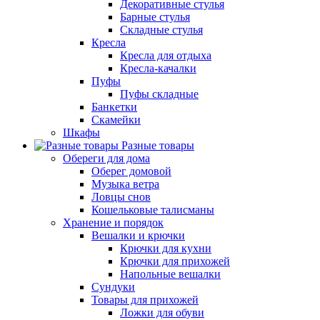
Декоративные стулья
Барные стулья
Складные стулья
Кресла
Кресла для отдыха
Кресла-качалки
Пуфы
Пуфы складные
Банкетки
Скамейки
Шкафы
Разные товары
Обереги для дома
Оберег домовой
Музыка ветра
Ловцы снов
Кошельковые талисманы
Хранение и порядок
Вешалки и крючки
Крючки для кухни
Крючки для прихожей
Напольные вешалки
Сундуки
Товары для прихожей
Ложки для обуви