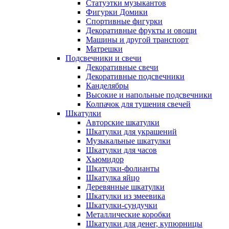
Статуэтки музыкантов
Фигурки Домики
Спортивные фигурки
Декоративные фрукты и овощи
Машины и другой транспорт
Матрешки
Подсвечники и свечи
Декоративные свечи
Декоративные подсвечники
Канделябры
Высокие и напольные подсвечники
Колпачок для тушения свечей
Шкатулки
Авторские шкатулки
Шкатулки для украшений
Музыкальные шкатулки
Шкатулки для часов
Хьюмидор
Шкатулки-фолианты
Шкатулка яйцо
Деревянные шкатулки
Шкатулки из змеевика
Шкатулки-сундучки
Металлические коробки
Шкатулки для денег, купюрницы