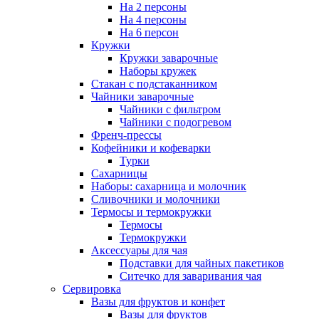
На 2 персоны
На 4 персоны
На 6 персон
Кружки
Кружки заварочные
Наборы кружек
Стакан с подстаканником
Чайники заварочные
Чайники с фильтром
Чайники с подогревом
Френч-прессы
Кофейники и кофеварки
Турки
Сахарницы
Наборы: сахарница и молочник
Сливочники и молочники
Термосы и термокружки
Термосы
Термокружки
Аксессуары для чая
Подставки для чайных пакетиков
Ситечко для заваривания чая
Сервировка
Вазы для фруктов и конфет
Вазы для фруктов