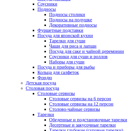
Соусники
Подносы
Подносы столики
Подносы на подушке
Декоративные подносы
Фуршетные подставки
Посуда для японской кухни
Тарелки для суши
Чаши для риса и лапши
Посуда для саке и чайной церемонии
Соусники для суши и роллов
Наборы для суши
Посуда и приборы для рыбы
Кольца для салфеток
Фондю
Детская посуда
Столовая посуда
Столовые сервизы
Столовые сервизы на 6 персон
Столовые сервизы на 12 персон
Столово-чайные сервизы
Тарелки
Обеденные и подстановочные тарелки
Десертные и закусочные тарелки
Тарелки глубокие (суповые тарелки)