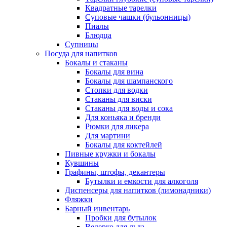
Квадратные тарелки
Суповые чашки (бульонницы)
Пиалы
Блюдца
Супницы
Посуда для напитков
Бокалы и стаканы
Бокалы для вина
Бокалы для шампанского
Стопки для водки
Стаканы для виски
Стаканы для воды и сока
Для коньяка и бренди
Рюмки для ликера
Для мартини
Бокалы для коктейлей
Пивные кружки и бокалы
Кувшины
Графины, штофы, декантеры
Бутылки и емкости для алкоголя
Диспенсеры для напитков (лимонадники)
Фляжки
Барный инвентарь
Пробки для бутылок
Ведерко для льда