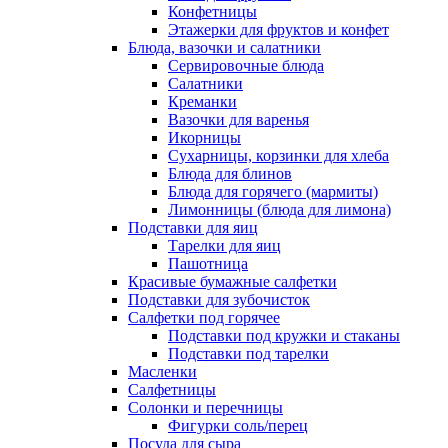
Конфетницы
Этажерки для фруктов и конфет
Блюда, вазочки и салатники
Сервировочные блюда
Салатники
Креманки
Вазочки для варенья
Икорницы
Сухарницы, корзинки для хлеба
Блюда для блинов
Блюда для горячего (мармиты)
Лимонницы (блюда для лимона)
Подставки для яиц
Тарелки для яиц
Пашотница
Красивые бумажные салфетки
Подставки для зубочисток
Салфетки под горячее
Подставки под кружки и стаканы
Подставки под тарелки
Масленки
Салфетницы
Солонки и перечницы
Фигурки соль/перец
Посуда для сыра