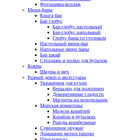
Фоторамка-коллаж
Мини-бары
Книга бар
Бар глобус
Бар-глобус настольный
Бар-глобус напольный
Глобус бары со столиком
Настольный мини-бар
Напольные мини бары
Бар шкаф
Стеллажи и полки для бутылок
Ковры
Шкуры и мех
Разный декор и аксессуары
Украшения для кухни
Вешалки для полотенец
Декоративные сладости
Магниты на холодильник
Морская романтика
Модели кораблей
Корабли в бутылках
Рынды корабельные
Сувенирное оружие
Домашние метеостанции
Пепельницы