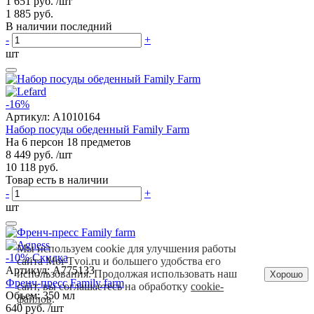
1 651 руб.
/шт
1 885 руб.
В наличии последний
-
+
шт
-16%
Артикул:
A1010164
Набор посуды обеденный Family Farm
На 6 персон 18 предметов
8 449 руб.
/шт
10 118 руб.
Товар есть в наличии
-
+
шт
Мы используем cookie для улучшения работы
-10%
Скидка
сайта Moi-Tvoi.ru и большего удобства его
Артикул:
A775133
использования. Продолжая использовать наш
Хорошо
Френч-пресс Family farm
сайт, вы соглашаетесь на обработку
cookie-
Объем: 350 мл
файлов
.
640 руб.
/шт