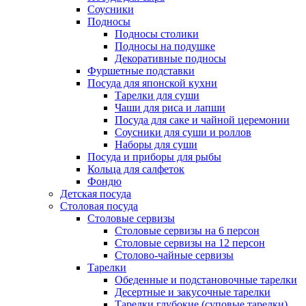
Соусники
Подносы
Подносы столики
Подносы на подушке
Декоративные подносы
Фуршетные подставки
Посуда для японской кухни
Тарелки для суши
Чаши для риса и лапши
Посуда для саке и чайной церемонии
Соусники для суши и роллов
Наборы для суши
Посуда и приборы для рыбы
Кольца для салфеток
Фондю
Детская посуда
Столовая посуда
Столовые сервизы
Столовые сервизы на 6 персон
Столовые сервизы на 12 персон
Столово-чайные сервизы
Тарелки
Обеденные и подстановочные тарелки
Десертные и закусочные тарелки
Тарелки глубокие (суповые тарелки)