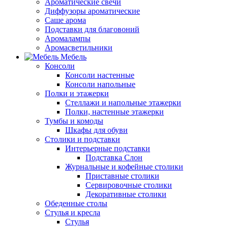
Ароматические свечи
Диффузоры ароматические
Саше арома
Подставки для благовоний
Аромалампы
Аромасветильники
Мебель
Консоли
Консоли настенные
Консоли напольные
Полки и этажерки
Стеллажи и напольные этажерки
Полки, настенные этажерки
Тумбы и комоды
Шкафы для обуви
Столики и подставки
Интерьерные подставки
Подставка Слон
Журнальные и кофейные столики
Приставные столики
Сервировочные столики
Декоративные столики
Обеденные столы
Стулья и кресла
Стулья