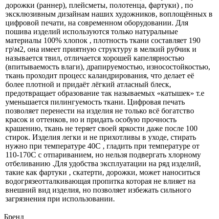
дорожки (раннер), плейсметы, полотенца, фартуки) , по
эксклюзивным дизайнам наших художников, воплощённых в
цифровой печати, на современном оборудовании. Для
пошива изделий используются только натуральные
материалы 100% хлопок , плотность ткани составляет 190
гр\м2, она имеет приятную структуру в мелкий рубчик и
называется твил, отличается хорошей капелярностью
(впитываемость влаги), драпируемостью, износостойкостью,
ткань проходит процесс каландрирования, что делает её
более плотной и придаёт лёгкий атласный блеск,
предотвращает образование так называемых «катышек» т.е
уменьшается пилингуемость ткани. Цифровая печать
позволяет перенести на изделия не только всё богатство
красок и оттенков, но и придать особую прочность
крашению, ткань не теряет своей яркости даже после 100
стирок. Изделия легки и не прихотливы в уходе, стирать
нужно при температуре 40С , гладить при температуре от
110-170С с отпариванием, но нельзя подвергать хлорному
отбеливанию .Для удобства эксплуатации на ряд изделий,
такие как фартуки , скатерти, дорожки, может наноситься
водогрязеотталкивающая пропитка которая не влияет на
внешний вид изделия, но позволяет избежать сильного
загрязнения при использовании.
Бренд