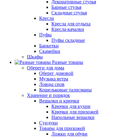
Декоративные стулья
Барные стулья
Складные стулья
Кресла
Кресла для отдыха
Кресла-качалки
Пуфы
Пуфы складные
Банкетки
Скамейки
Шкафы
Разные товары
Обереги для дома
Оберег домовой
Музыка ветра
Ловцы снов
Кошельковые талисманы
Хранение и порядок
Вешалки и крючки
Крючки для кухни
Крючки для прихожей
Напольные вешалки
Сундуки
Товары для прихожей
Ложки для обуви