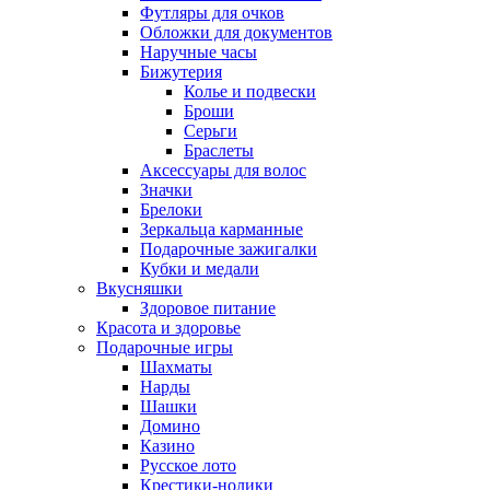
Футляры для очков
Обложки для документов
Наручные часы
Бижутерия
Колье и подвески
Броши
Серьги
Браслеты
Аксессуары для волос
Значки
Брелоки
Зеркальца карманные
Подарочные зажигалки
Кубки и медали
Вкусняшки
Здоровое питание
Красота и здоровье
Подарочные игры
Шахматы
Нарды
Шашки
Домино
Казино
Русское лото
Крестики-нолики