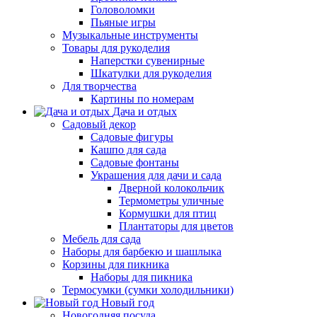
Головоломки
Пьяные игры
Музыкальные инструменты
Товары для рукоделия
Наперстки сувенирные
Шкатулки для рукоделия
Для творчества
Картины по номерам
Дача и отдых
Садовый декор
Садовые фигуры
Кашпо для сада
Садовые фонтаны
Украшения для дачи и сада
Дверной колокольчик
Термометры уличные
Кормушки для птиц
Плантаторы для цветов
Мебель для сада
Наборы для барбекю и шашлыка
Корзины для пикника
Наборы для пикника
Термосумки (сумки холодильники)
Новый год
Новогодняя посуда