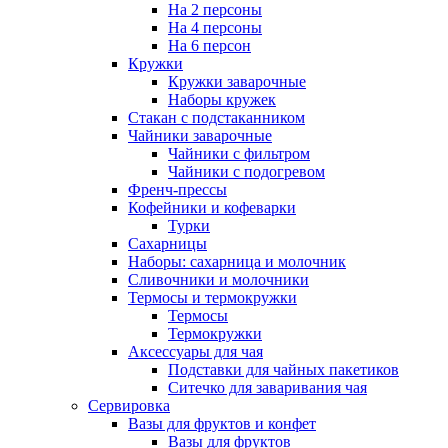
На 2 персоны
На 4 персоны
На 6 персон
Кружки
Кружки заварочные
Наборы кружек
Стакан с подстаканником
Чайники заварочные
Чайники с фильтром
Чайники с подогревом
Френч-прессы
Кофейники и кофеварки
Турки
Сахарницы
Наборы: сахарница и молочник
Сливочники и молочники
Термосы и термокружки
Термосы
Термокружки
Аксессуары для чая
Подставки для чайных пакетиков
Ситечко для заваривания чая
Сервировка
Вазы для фруктов и конфет
Вазы для фруктов