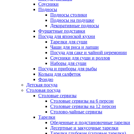
Соусники
Подносы
Подносы столики
Подносы на подушке
Декоративные подносы
Фуршетные подставки
Посуда для японской кухни
Тарелки для суши
Чаши для риса и лапши
Посуда для саке и чайной церемонии
Соусники для суши и роллов
Наборы для суши
Посуда и приборы для рыбы
Кольца для салфеток
Фондю
Детская посуда
Столовая посуда
Столовые сервизы
Столовые сервизы на 6 персон
Столовые сервизы на 12 персон
Столово-чайные сервизы
Тарелки
Обеденные и подстановочные тарелки
Десертные и закусочные тарелки
Тарелки глубокие (суповые тарелки)