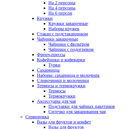
На 2 персоны
На 4 персоны
На 6 персон
Кружки
Кружки заварочные
Наборы кружек
Стакан с подстаканником
Чайники заварочные
Чайники с фильтром
Чайники с подогревом
Френч-прессы
Кофейники и кофеварки
Турки
Сахарницы
Наборы: сахарница и молочник
Сливочники и молочники
Термосы и термокружки
Термосы
Термокружки
Аксессуары для чая
Подставки для чайных пакетиков
Ситечко для заваривания чая
Сервировка
Вазы для фруктов и конфет
Вазы для фруктов