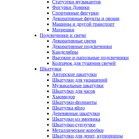
Статуэтки музыкантов
Фигурки Домики
Спортивные фигурки
Декоративные фрукты и овощи
Машины и другой транспорт
Матрешки
Подсвечники и свечи
Декоративные свечи
Декоративные подсвечники
Канделябры
Высокие и напольные подсвечники
Колпачок для тушения свечей
Шкатулки
Авторские шкатулки
Шкатулки для украшений
Музыкальные шкатулки
Шкатулки для часов
Хьюмидор
Шкатулки-фолианты
Шкатулка яйцо
Деревянные шкатулки
Шкатулки из змеевика
Шкатулки-сундучки
Металлические коробки
Шкатулки для денег, купюрницы