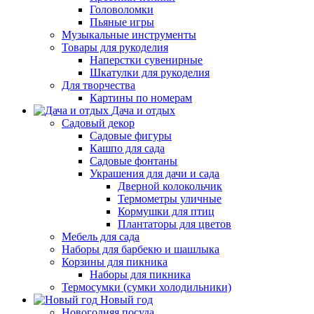
Головоломки
Пьяные игры
Музыкальные инструменты
Товары для рукоделия
Наперстки сувенирные
Шкатулки для рукоделия
Для творчества
Картины по номерам
Дача и отдых
Садовый декор
Садовые фигуры
Кашпо для сада
Садовые фонтаны
Украшения для дачи и сада
Дверной колокольчик
Термометры уличные
Кормушки для птиц
Плантаторы для цветов
Мебель для сада
Наборы для барбекю и шашлыка
Корзины для пикника
Наборы для пикника
Термосумки (сумки холодильники)
Новый год
Новогодняя посуда