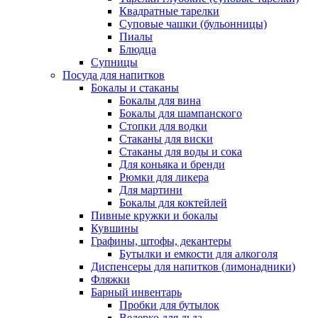
Квадратные тарелки
Суповые чашки (бульонницы)
Пиалы
Блюдца
Супницы
Посуда для напитков
Бокалы и стаканы
Бокалы для вина
Бокалы для шампанского
Стопки для водки
Стаканы для виски
Стаканы для воды и сока
Для коньяка и бренди
Рюмки для ликера
Для мартини
Бокалы для коктейлей
Пивные кружки и бокалы
Кувшины
Графины, штофы, декантеры
Бутылки и емкости для алкоголя
Диспенсеры для напитков (лимонадники)
Фляжки
Барный инвентарь
Пробки для бутылок
Ведерко для льда