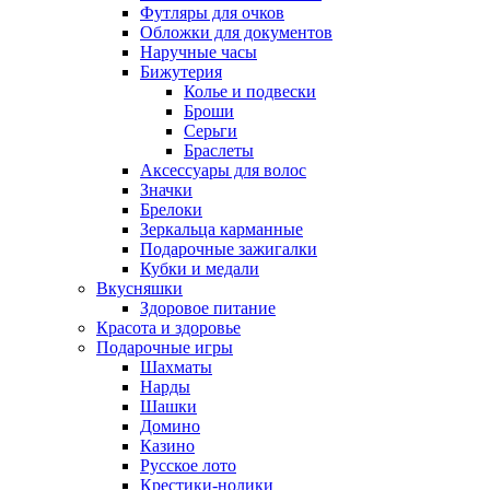
Футляры для очков
Обложки для документов
Наручные часы
Бижутерия
Колье и подвески
Броши
Серьги
Браслеты
Аксессуары для волос
Значки
Брелоки
Зеркальца карманные
Подарочные зажигалки
Кубки и медали
Вкусняшки
Здоровое питание
Красота и здоровье
Подарочные игры
Шахматы
Нарды
Шашки
Домино
Казино
Русское лото
Крестики-нолики