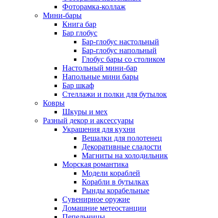
Фоторамка-коллаж
Мини-бары
Книга бар
Бар глобус
Бар-глобус настольный
Бар-глобус напольный
Глобус бары со столиком
Настольный мини-бар
Напольные мини бары
Бар шкаф
Стеллажи и полки для бутылок
Ковры
Шкуры и мех
Разный декор и аксессуары
Украшения для кухни
Вешалки для полотенец
Декоративные сладости
Магниты на холодильник
Морская романтика
Модели кораблей
Корабли в бутылках
Рынды корабельные
Сувенирное оружие
Домашние метеостанции
Пепельницы