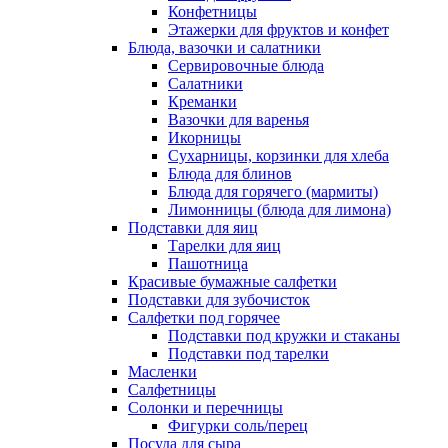
Конфетницы
Этажерки для фруктов и конфет
Блюда, вазочки и салатники
Сервировочные блюда
Салатники
Креманки
Вазочки для варенья
Икорницы
Сухарницы, корзинки для хлеба
Блюда для блинов
Блюда для горячего (мармиты)
Лимонницы (блюда для лимона)
Подставки для яиц
Тарелки для яиц
Пашотница
Красивые бумажные салфетки
Подставки для зубочисток
Салфетки под горячее
Подставки под кружки и стаканы
Подставки под тарелки
Масленки
Салфетницы
Солонки и перечницы
Фигурки соль/перец
Посуда для сыра