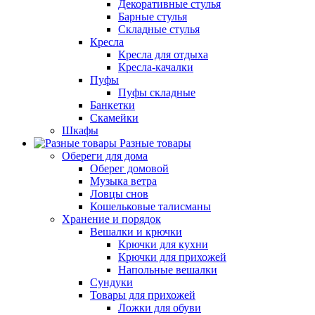
Декоративные стулья
Барные стулья
Складные стулья
Кресла
Кресла для отдыха
Кресла-качалки
Пуфы
Пуфы складные
Банкетки
Скамейки
Шкафы
Разные товары
Обереги для дома
Оберег домовой
Музыка ветра
Ловцы снов
Кошельковые талисманы
Хранение и порядок
Вешалки и крючки
Крючки для кухни
Крючки для прихожей
Напольные вешалки
Сундуки
Товары для прихожей
Ложки для обуви