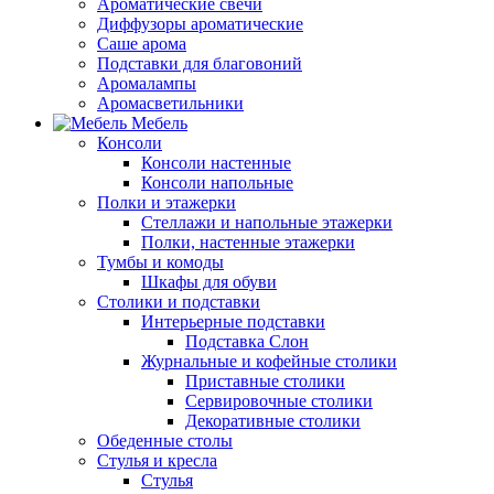
Ароматические свечи
Диффузоры ароматические
Саше арома
Подставки для благовоний
Аромалампы
Аромасветильники
Мебель
Консоли
Консоли настенные
Консоли напольные
Полки и этажерки
Стеллажи и напольные этажерки
Полки, настенные этажерки
Тумбы и комоды
Шкафы для обуви
Столики и подставки
Интерьерные подставки
Подставка Слон
Журнальные и кофейные столики
Приставные столики
Сервировочные столики
Декоративные столики
Обеденные столы
Стулья и кресла
Стулья