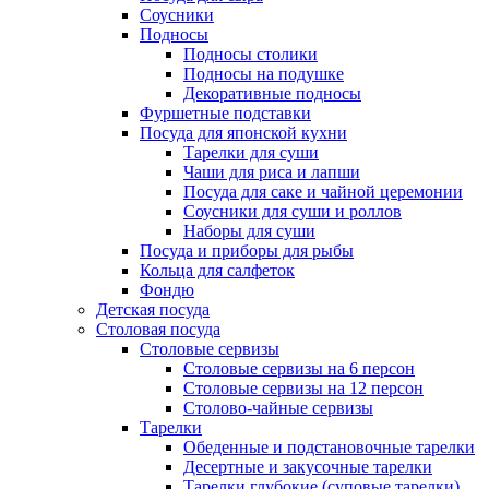
Соусники
Подносы
Подносы столики
Подносы на подушке
Декоративные подносы
Фуршетные подставки
Посуда для японской кухни
Тарелки для суши
Чаши для риса и лапши
Посуда для саке и чайной церемонии
Соусники для суши и роллов
Наборы для суши
Посуда и приборы для рыбы
Кольца для салфеток
Фондю
Детская посуда
Столовая посуда
Столовые сервизы
Столовые сервизы на 6 персон
Столовые сервизы на 12 персон
Столово-чайные сервизы
Тарелки
Обеденные и подстановочные тарелки
Десертные и закусочные тарелки
Тарелки глубокие (суповые тарелки)