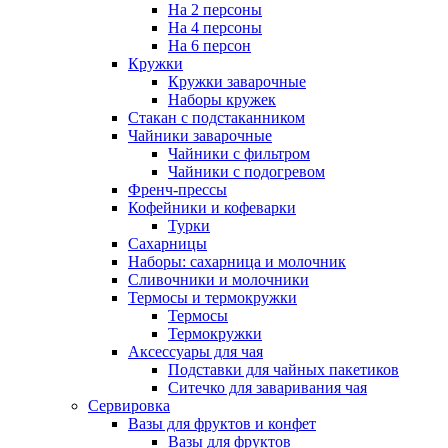
На 2 персоны
На 4 персоны
На 6 персон
Кружки
Кружки заварочные
Наборы кружек
Стакан с подстаканником
Чайники заварочные
Чайники с фильтром
Чайники с подогревом
Френч-прессы
Кофейники и кофеварки
Турки
Сахарницы
Наборы: сахарница и молочник
Сливочники и молочники
Термосы и термокружки
Термосы
Термокружки
Аксессуары для чая
Подставки для чайных пакетиков
Ситечко для заваривания чая
Сервировка
Вазы для фруктов и конфет
Вазы для фруктов