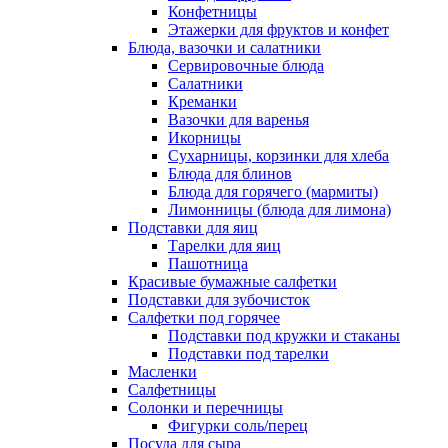
Конфетницы
Этажерки для фруктов и конфет
Блюда, вазочки и салатники
Сервировочные блюда
Салатники
Креманки
Вазочки для варенья
Икорницы
Сухарницы, корзинки для хлеба
Блюда для блинов
Блюда для горячего (мармиты)
Лимонницы (блюда для лимона)
Подставки для яиц
Тарелки для яиц
Пашотница
Красивые бумажные салфетки
Подставки для зубочисток
Салфетки под горячее
Подставки под кружки и стаканы
Подставки под тарелки
Масленки
Салфетницы
Солонки и перечницы
Фигурки соль/перец
Посуда для сыра