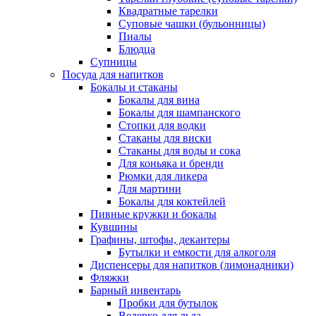
Квадратные тарелки
Суповые чашки (бульонницы)
Пиалы
Блюдца
Супницы
Посуда для напитков
Бокалы и стаканы
Бокалы для вина
Бокалы для шампанского
Стопки для водки
Стаканы для виски
Стаканы для воды и сока
Для коньяка и бренди
Рюмки для ликера
Для мартини
Бокалы для коктейлей
Пивные кружки и бокалы
Кувшины
Графины, штофы, декантеры
Бутылки и емкости для алкоголя
Диспенсеры для напитков (лимонадники)
Фляжки
Барный инвентарь
Пробки для бутылок
Ведерко для льда