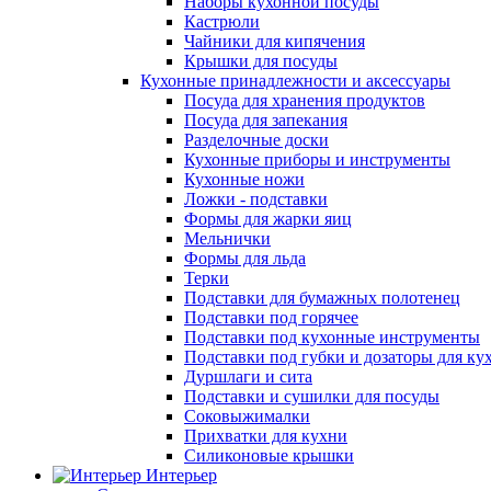
Наборы кухонной посуды
Кастрюли
Чайники для кипячения
Крышки для посуды
Кухонные принадлежности и аксессуары
Посуда для хранения продуктов
Посуда для запекания
Разделочные доски
Кухонные приборы и инструменты
Кухонные ножи
Ложки - подставки
Формы для жарки яиц
Мельнички
Формы для льда
Терки
Подставки для бумажных полотенец
Подставки под горячее
Подставки под кухонные инструменты
Подставки под губки и дозаторы для ку
Дуршлаги и сита
Подставки и сушилки для посуды
Соковыжималки
Прихватки для кухни
Силиконовые крышки
Интерьер