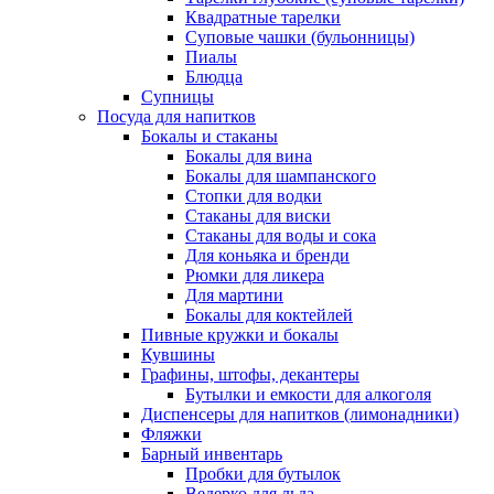
Квадратные тарелки
Суповые чашки (бульонницы)
Пиалы
Блюдца
Супницы
Посуда для напитков
Бокалы и стаканы
Бокалы для вина
Бокалы для шампанского
Стопки для водки
Стаканы для виски
Стаканы для воды и сока
Для коньяка и бренди
Рюмки для ликера
Для мартини
Бокалы для коктейлей
Пивные кружки и бокалы
Кувшины
Графины, штофы, декантеры
Бутылки и емкости для алкоголя
Диспенсеры для напитков (лимонадники)
Фляжки
Барный инвентарь
Пробки для бутылок
Ведерко для льда