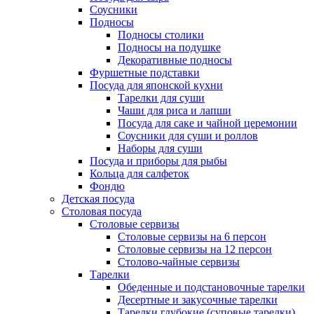
Соусники
Подносы
Подносы столики
Подносы на подушке
Декоративные подносы
Фуршетные подставки
Посуда для японской кухни
Тарелки для суши
Чаши для риса и лапши
Посуда для саке и чайной церемонии
Соусники для суши и роллов
Наборы для суши
Посуда и приборы для рыбы
Кольца для салфеток
Фондю
Детская посуда
Столовая посуда
Столовые сервизы
Столовые сервизы на 6 персон
Столовые сервизы на 12 персон
Столово-чайные сервизы
Тарелки
Обеденные и подстановочные тарелки
Десертные и закусочные тарелки
Тарелки глубокие (суповые тарелки)