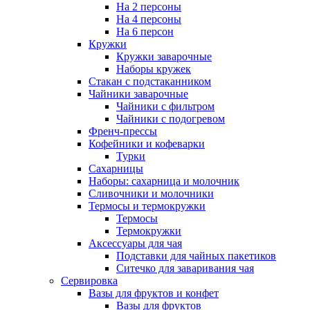
На 2 персоны
На 4 персоны
На 6 персон
Кружки
Кружки заварочные
Наборы кружек
Стакан с подстаканником
Чайники заварочные
Чайники с фильтром
Чайники с подогревом
Френч-прессы
Кофейники и кофеварки
Турки
Сахарницы
Наборы: сахарница и молочник
Сливочники и молочники
Термосы и термокружки
Термосы
Термокружки
Аксессуары для чая
Подставки для чайных пакетиков
Ситечко для заваривания чая
Сервировка
Вазы для фруктов и конфет
Вазы для фруктов