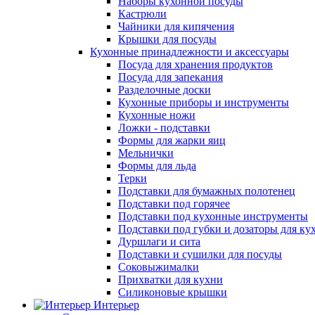
Наборы кухонной посуды
Кастрюли
Чайники для кипячения
Крышки для посуды
Кухонные принадлежности и аксессуары
Посуда для хранения продуктов
Посуда для запекания
Разделочные доски
Кухонные приборы и инструменты
Кухонные ножи
Ложки - подставки
Формы для жарки яиц
Мельнички
Формы для льда
Терки
Подставки для бумажных полотенец
Подставки под горячее
Подставки под кухонные инструменты
Подставки под губки и дозаторы для ку
Дуршлаги и сита
Подставки и сушилки для посуды
Соковыжималки
Прихватки для кухни
Силиконовые крышки
Интерьер