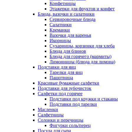
Конфетницы
Этажерки для фруктов и конфет
Блюда, вазочки и салатники
Сервировочные блюда
Салатники
Креманки
Вазочки для варенья
Икорницы
Сухарницы, корзинки для хлеба
Блюда для блинов
Блюда для горячего (мармиты)
Лимонницы (блюда для лимона)
Подставки для яиц
Тарелки для яиц
Пашотница
Красивые бумажные салфетки
Подставки для зубочисток
Салфетки под горячее
Подставки под кружки и стаканы
Подставки под тарелки
Масленки
Салфетницы
Солонки и перечницы
Фигурки соль/перец
Посуда для сыра