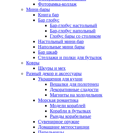
Фоторамка-коллаж
Мини-бары
Книга бар
Бар глобус
Бар-глобус настольный
Бар-глобус напольный
Глобус бары со столиком
Настольный мини-бар
Напольные мини бары
Бар шкаф
Стеллажи и полки для бутылок
Ковры
Шкуры и мех
Разный декор и аксессуары
Украшения для кухни
Вешалки для полотенец
Декоративные сладости
Магниты на холодильник
Морская романтика
Модели кораблей
Корабли в бутылках
Рынды корабельные
Сувенирное оружие
Домашние метеостанции
Пепельницы