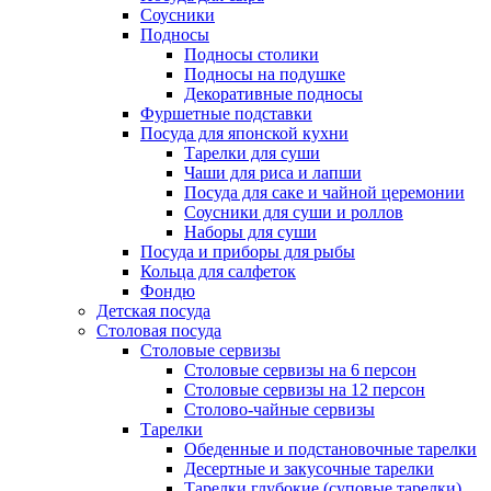
Соусники
Подносы
Подносы столики
Подносы на подушке
Декоративные подносы
Фуршетные подставки
Посуда для японской кухни
Тарелки для суши
Чаши для риса и лапши
Посуда для саке и чайной церемонии
Соусники для суши и роллов
Наборы для суши
Посуда и приборы для рыбы
Кольца для салфеток
Фондю
Детская посуда
Столовая посуда
Столовые сервизы
Столовые сервизы на 6 персон
Столовые сервизы на 12 персон
Столово-чайные сервизы
Тарелки
Обеденные и подстановочные тарелки
Десертные и закусочные тарелки
Тарелки глубокие (суповые тарелки)