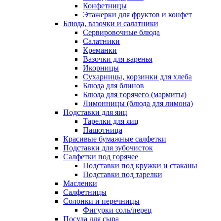
Конфетницы
Этажерки для фруктов и конфет
Блюда, вазочки и салатники
Сервировочные блюда
Салатники
Креманки
Вазочки для варенья
Икорницы
Сухарницы, корзинки для хлеба
Блюда для блинов
Блюда для горячего (мармиты)
Лимонницы (блюда для лимона)
Подставки для яиц
Тарелки для яиц
Пашотница
Красивые бумажные салфетки
Подставки для зубочисток
Салфетки под горячее
Подставки под кружки и стаканы
Подставки под тарелки
Масленки
Салфетницы
Солонки и перечницы
Фигурки соль/перец
Посуда для сыра