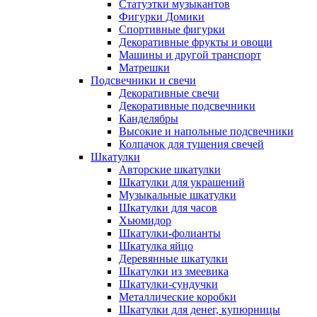
Статуэтки музыкантов
Фигурки Домики
Спортивные фигурки
Декоративные фрукты и овощи
Машины и другой транспорт
Матрешки
Подсвечники и свечи
Декоративные свечи
Декоративные подсвечники
Канделябры
Высокие и напольные подсвечники
Колпачок для тушения свечей
Шкатулки
Авторские шкатулки
Шкатулки для украшений
Музыкальные шкатулки
Шкатулки для часов
Хьюмидор
Шкатулки-фолианты
Шкатулка яйцо
Деревянные шкатулки
Шкатулки из змеевика
Шкатулки-сундучки
Металлические коробки
Шкатулки для денег, купюрницы