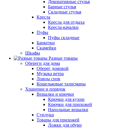
Декоративные стулья
Барные стулья
Складные стулья
Кресла
Кресла для отдыха
Кресла-качалки
Пуфы
Пуфы складные
Банкетки
Скамейки
Шкафы
Разные товары
Обереги для дома
Оберег домовой
Музыка ветра
Ловцы снов
Кошельковые талисманы
Хранение и порядок
Вешалки и крючки
Крючки для кухни
Крючки для прихожей
Напольные вешалки
Сундуки
Товары для прихожей
Ложки для обуви