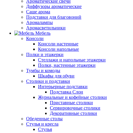
Ароматические свечи
Диффузоры ароматические
Саше арома
Подставки для благовоний
Аромалампы
Аромасветильники
Мебель
Консоли
Консоли настенные
Консоли напольные
Полки и этажерки
Стеллажи и напольные этажерки
Полки, настенные этажерки
Тумбы и комоды
Шкафы для обуви
Столики и подставки
Интерьерные подставки
Подставка Слон
Журнальные и кофейные столики
Приставные столики
Сервировочные столики
Декоративные столики
Обеденные столы
Стулья и кресла
Стулья