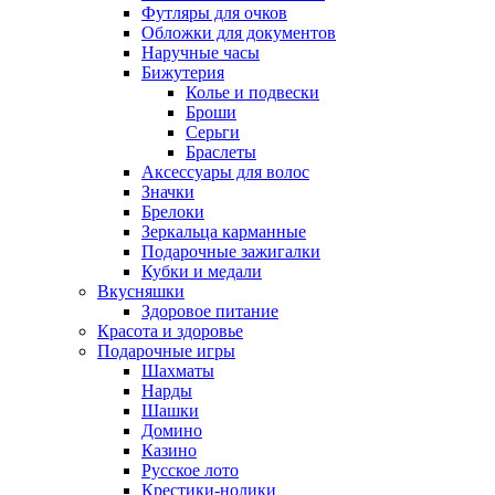
Футляры для очков
Обложки для документов
Наручные часы
Бижутерия
Колье и подвески
Броши
Серьги
Браслеты
Аксессуары для волос
Значки
Брелоки
Зеркальца карманные
Подарочные зажигалки
Кубки и медали
Вкусняшки
Здоровое питание
Красота и здоровье
Подарочные игры
Шахматы
Нарды
Шашки
Домино
Казино
Русское лото
Крестики-нолики