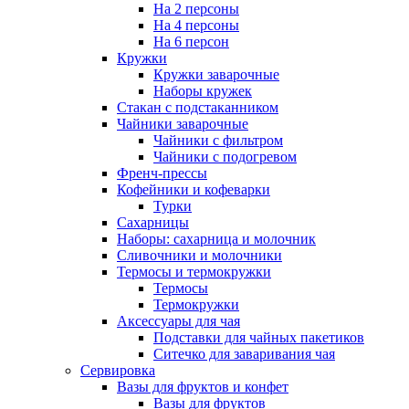
На 2 персоны
На 4 персоны
На 6 персон
Кружки
Кружки заварочные
Наборы кружек
Стакан с подстаканником
Чайники заварочные
Чайники с фильтром
Чайники с подогревом
Френч-прессы
Кофейники и кофеварки
Турки
Сахарницы
Наборы: сахарница и молочник
Сливочники и молочники
Термосы и термокружки
Термосы
Термокружки
Аксессуары для чая
Подставки для чайных пакетиков
Ситечко для заваривания чая
Сервировка
Вазы для фруктов и конфет
Вазы для фруктов