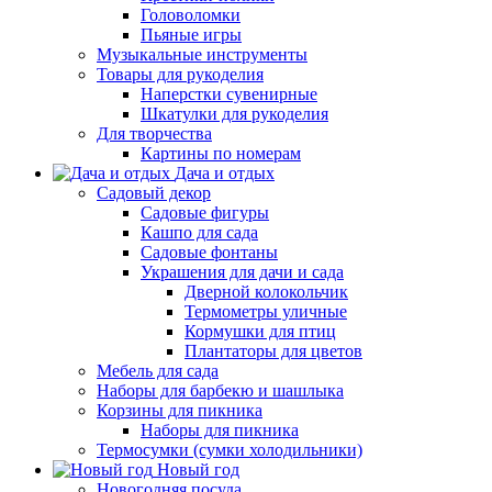
Головоломки
Пьяные игры
Музыкальные инструменты
Товары для рукоделия
Наперстки сувенирные
Шкатулки для рукоделия
Для творчества
Картины по номерам
Дача и отдых
Садовый декор
Садовые фигуры
Кашпо для сада
Садовые фонтаны
Украшения для дачи и сада
Дверной колокольчик
Термометры уличные
Кормушки для птиц
Плантаторы для цветов
Мебель для сада
Наборы для барбекю и шашлыка
Корзины для пикника
Наборы для пикника
Термосумки (сумки холодильники)
Новый год
Новогодняя посуда