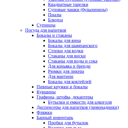
Квадратные тарелки
Суповые чашки (бульонницы)
Пиалы
Блюдца
Супницы
Посуда для напитков
Бокалы и стаканы
Бокалы для вина
Бокалы для шампанского
Стопки для водки
Стаканы для виски
Стаканы для воды и сока
Для коньяка и бренди
Рюмки для ликера
Для мартини
Бокалы для коктейлей
Пивные кружки и бокалы
Кувшины
Графины, штофы, декантеры
Бутылки и емкости для алкоголя
Диспенсеры для напитков (лимонадники)
Фляжки
Барный инвентарь
Пробки для бутылок
Ведерко для льда