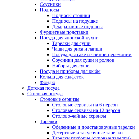
Соусники
Подносы
Подносы столики
Подносы на подушке
Декоративные подносы
Фуршетные подставки
Посуда для японской кухни
Тарелки для суши
Чаши для риса и лапши
Посуда для саке и чайной церемонии
Соусники для суши и роллов
Наборы для суши
Посуда и приборы для рыбы
Кольца для салфеток
Фондю
Детская посуда
Столовая посуда
Столовые сервизы
Столовые сервизы на 6 персон
Столовые сервизы на 12 персон
Столово-чайные сервизы
Тарелки
Обеденные и подстановочные тарелки
Десертные и закусочные тарелки
Тарелки глубокие (суповые тарелки)