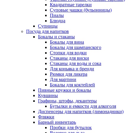
Квадратные тарелки
Суповые чашки (бульонницы)
Пиалы
Блюдца
Супницы
Посуда для напитков
Бокалы и стаканы
Бокалы для вина
Бокалы для шампанского
Стопки для водки
Стаканы для виски
Стаканы для воды и сока
Для коньяка и бренди
Рюмки для ликера
Для мартини
Бокалы для коктейлей
Пивные кружки и бокалы
Кувшины
Графины, штофы, декантеры
Бутылки и емкости для алкоголя
Диспенсеры для напитков (лимонадники)
Фляжки
Барный инвентарь
Пробки для бутылок
Ведерко для льда