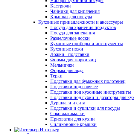
Наборы кухонной посуды
Кастрюли
Чайники для кипячения
Крышки для посуды
Кухонные принадлежности и аксессуары
Посуда для хранения продуктов
Посуда для запекания
Разделочные доски
Кухонные приборы и инструменты
Кухонные ножи
Ложки - подставки
Формы для жарки яиц
Мельнички
Формы для льда
Терки
Подставки для бумажных полотенец
Подставки под горячее
Подставки под кухонные инструменты
Подставки под губки и дозаторы для ку
Дуршлаги и сита
Подставки и сушилки для посуды
Соковыжималки
Прихватки для кухни
Силиконовые крышки
Интерьер