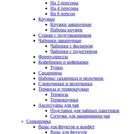
На 2 персоны
На 4 персоны
На 6 персон
Кружки
Кружки заварочные
Наборы кружек
Стакан с подстаканником
Чайники заварочные
Чайники с фильтром
Чайники с подогревом
Френч-прессы
Кофейники и кофеварки
Турки
Сахарницы
Наборы: сахарница и молочник
Сливочники и молочники
Термосы и термокружки
Термосы
Термокружки
Аксессуары для чая
Подставки для чайных пакетиков
Ситечко для заваривания чая
Сервировка
Вазы для фруктов и конфет
Вазы для фруктов