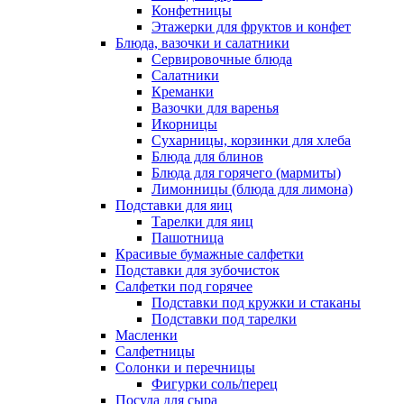
Конфетницы
Этажерки для фруктов и конфет
Блюда, вазочки и салатники
Сервировочные блюда
Салатники
Креманки
Вазочки для варенья
Икорницы
Сухарницы, корзинки для хлеба
Блюда для блинов
Блюда для горячего (мармиты)
Лимонницы (блюда для лимона)
Подставки для яиц
Тарелки для яиц
Пашотница
Красивые бумажные салфетки
Подставки для зубочисток
Салфетки под горячее
Подставки под кружки и стаканы
Подставки под тарелки
Масленки
Салфетницы
Солонки и перечницы
Фигурки соль/перец
Посуда для сыра