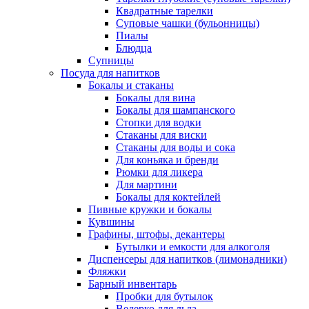
Квадратные тарелки
Суповые чашки (бульонницы)
Пиалы
Блюдца
Супницы
Посуда для напитков
Бокалы и стаканы
Бокалы для вина
Бокалы для шампанского
Стопки для водки
Стаканы для виски
Стаканы для воды и сока
Для коньяка и бренди
Рюмки для ликера
Для мартини
Бокалы для коктейлей
Пивные кружки и бокалы
Кувшины
Графины, штофы, декантеры
Бутылки и емкости для алкоголя
Диспенсеры для напитков (лимонадники)
Фляжки
Барный инвентарь
Пробки для бутылок
Ведерко для льда