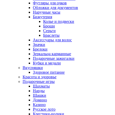
Футляры для очков
Обложки для документов
Наручные часы
Бижутерия
Колье и подвески
Броши
Серьги
Браслеты
Аксессуары для волос
Значки
Брелоки
Зеркальца карманные
Подарочные зажигалки
Кубки и медали
Вкусняшки
Здоровое питание
Красота и здоровье
Подарочные игры
Шахматы
Нарды
Шашки
Домино
Казино
Русское лото
Крестики-нолики