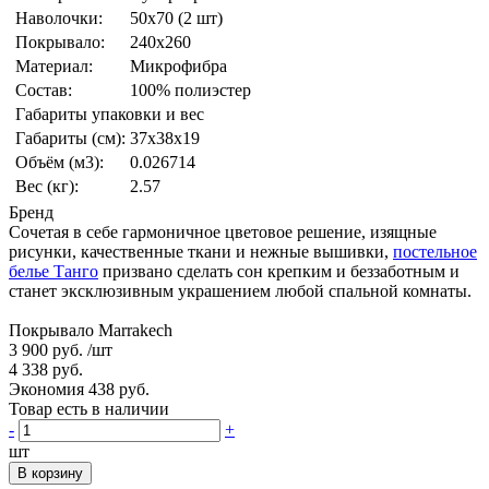
Наволочки:
50x70 (2 шт)
Покрывало:
240x260
Материал:
Микрофибра
Состав:
100% полиэстер
Габариты упаковки и вес
Габариты (см):
37x38x19
Объём (м3):
0.026714
Вес (кг):
2.57
Бренд
Сочетая в себе гармоничное цветовое решение, изящные
рисунки, качественные ткани и нежные вышивки,
постельное
белье Танго
призвано сделать сон крепким и беззаботным и
станет эксклюзивным украшением любой спальной комнаты.
Покрывало Marrakech
3 900 руб.
/шт
4 338 руб.
Экономия 438 руб.
Товар есть в наличии
-
+
шт
В корзину