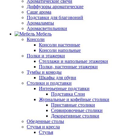
Ароматические свечи
Диффузоры ароматические
Саше арома
Подставки для благовоний
Аромалампы
Аромасветильники
Мебель
Консоли
Консоли настенные
Консоли напольные
Полки и этажерки
Стеллажи и напольные этажерки
Полки, настенные этажерки
Тумбы и комоды
Шкафы для обуви
Столики и подставки
Интерьерные подставки
Подставка Слон
Журнальные и кофейные столики
Приставные столики
Сервировочные столики
Декоративные столики
Обеденные столы
Стулья и кресла
Стулья