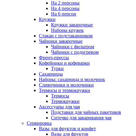
На 2 персоны
На 4 персоны
На 6 персон
Кружки
Кружки заварочные
Наборы кружек
Стакан с подстаканником
Чайники заварочные
Чайники с фильтром
Чайники с подогревом
Френч-прессы
Кофейники и кофеварки
Турки
Сахарницы
Наборы: сахарница и молочник
Сливочники и молочники
Термосы и термокружки
Термосы
Термокружки
Аксессуары для чая
Подставки для чайных пакетиков
Ситечко для заваривания чая
Сервировка
Вазы для фруктов и конфет
Вазы для фруктов