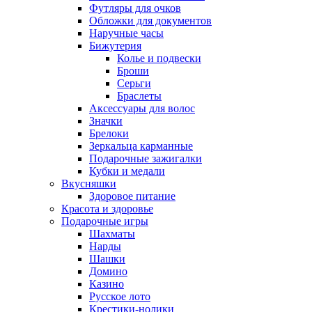
Футляры для очков
Обложки для документов
Наручные часы
Бижутерия
Колье и подвески
Броши
Серьги
Браслеты
Аксессуары для волос
Значки
Брелоки
Зеркальца карманные
Подарочные зажигалки
Кубки и медали
Вкусняшки
Здоровое питание
Красота и здоровье
Подарочные игры
Шахматы
Нарды
Шашки
Домино
Казино
Русское лото
Крестики-нолики