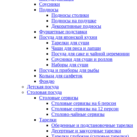
Соусники
Подносы
Подносы столики
Подносы на подушке
Декоративные подносы
Фуршетные подставки
Посуда для японской кухни
Тарелки для суши
Чаши для риса и лапши
Посуда для саке и чайной церемонии
Соусники для суши и роллов
Наборы для суши
Посуда и приборы для рыбы
Кольца для салфеток
Фондю
Детская посуда
Столовая посуда
Столовые сервизы
Столовые сервизы на 6 персон
Столовые сервизы на 12 персон
Столово-чайные сервизы
Тарелки
Обеденные и подстановочные тарелки
Десертные и закусочные тарелки
Тарелки глубокие (суповые тарелки)