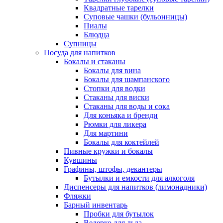
Квадратные тарелки
Суповые чашки (бульонницы)
Пиалы
Блюдца
Супницы
Посуда для напитков
Бокалы и стаканы
Бокалы для вина
Бокалы для шампанского
Стопки для водки
Стаканы для виски
Стаканы для воды и сока
Для коньяка и бренди
Рюмки для ликера
Для мартини
Бокалы для коктейлей
Пивные кружки и бокалы
Кувшины
Графины, штофы, декантеры
Бутылки и емкости для алкоголя
Диспенсеры для напитков (лимонадники)
Фляжки
Барный инвентарь
Пробки для бутылок
Ведерко для льда