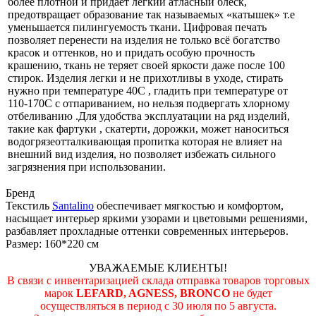
более плотной и придаёт лёгкий атласный блеск,
предотвращает образование так называемых «катышек» т.е
уменьшается пилингуемость ткани. Цифровая печать
позволяет перенести на изделия не только всё богатство
красок и оттенков, но и придать особую прочность
крашению, ткань не теряет своей яркости даже после 100
стирок. Изделия легки и не прихотливы в уходе, стирать
нужно при температуре 40С , гладить при температуре от
110-170С с отпариванием, но нельзя подвергать хлорному
отбеливанию .Для удобства эксплуатации на ряд изделий,
такие как фартуки , скатерти, дорожки, может наноситься
водогрязеотталкивающая пропитка которая не влияет на
внешний вид изделия, но позволяет избежать сильного
загрязнения при использовании.
Бренд
Текстиль
Santalino
обеспечивает мягкостью и комфортом,
насыщает интерьер яркими узорами и цветовыми решениями,
разбавляет прохладные оттенки современных интерьеров.
Размер: 160*220 см
УВАЖАЕМЫЕ КЛИЕНТЫ!
В связи с инвентаризацией склада отправка товаров торговых
марок
LEFARD, AGNESS, BRONCO
не будет
осуществляться в период c 30 июля по 5 августа.