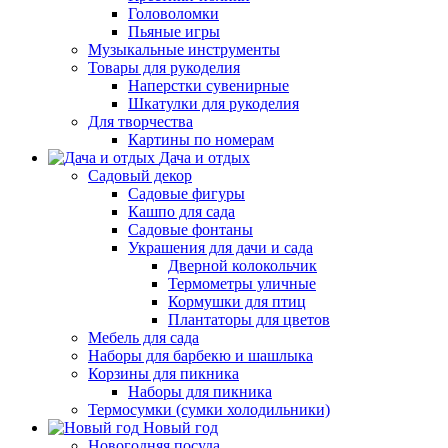
Головоломки
Пьяные игры
Музыкальные инструменты
Товары для рукоделия
Наперстки сувенирные
Шкатулки для рукоделия
Для творчества
Картины по номерам
Дача и отдых
Садовый декор
Садовые фигуры
Кашпо для сада
Садовые фонтаны
Украшения для дачи и сада
Дверной колокольчик
Термометры уличные
Кормушки для птиц
Плантаторы для цветов
Мебель для сада
Наборы для барбекю и шашлыка
Корзины для пикника
Наборы для пикника
Термосумки (сумки холодильники)
Новый год
Новогодняя посуда