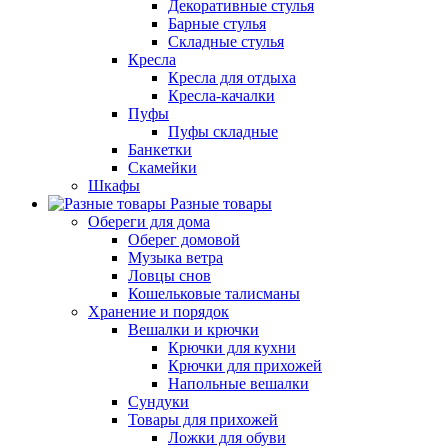
Декоративные стулья
Барные стулья
Складные стулья
Кресла
Кресла для отдыха
Кресла-качалки
Пуфы
Пуфы складные
Банкетки
Скамейки
Шкафы
Разные товары
Обереги для дома
Оберег домовой
Музыка ветра
Ловцы снов
Кошельковые талисманы
Хранение и порядок
Вешалки и крючки
Крючки для кухни
Крючки для прихожей
Напольные вешалки
Сундуки
Товары для прихожей
Ложки для обуви