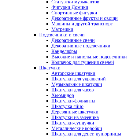
Статуэтки музыкантов
Фигурки Домики
Спортивные фигурки
Декоративные фрукты и овощи
Машины и другой транспорт
Матрешки
Подсвечники и свечи
Декоративные свечи
Декоративные подсвечники
Канделябры
Высокие и напольные подсвечники
Колпачок для тушения свечей
Шкатулки
Авторские шкатулки
Шкатулки для украшений
Музыкальные шкатулки
Шкатулки для часов
Хьюмидор
Шкатулки-фолианты
Шкатулка яйцо
Деревянные шкатулки
Шкатулки из змеевика
Шкатулки-сундучки
Металлические коробки
Шкатулки для денег, купюрницы