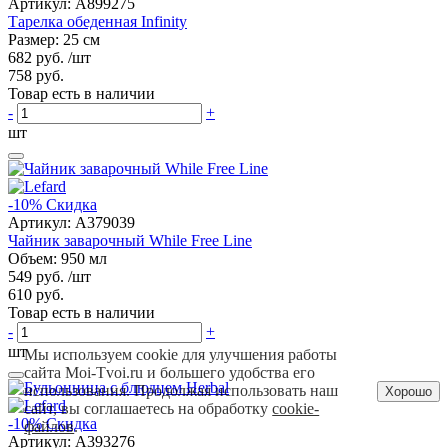
Артикул:
A899275
Тарелка обеденная Infinity
Размер: 25 см
682 руб.
/шт
758 руб.
Товар есть в наличии
-
+
шт
-10%
Скидка
Артикул:
A379039
Чайник заварочный While Free Line
Объем: 950 мл
549 руб.
/шт
610 руб.
Товар есть в наличии
-
+
шт
Мы используем cookie для улучшения работы
сайта Moi-Tvoi.ru и большего удобства его
использования. Продолжая использовать наш
Хорошо
сайт, вы соглашаетесь на обработку
cookie-
-10%
Скидка
файлов
.
Артикул:
A393276