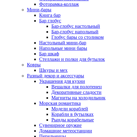
Фоторамка-коллаж
Мини-бары
Книга бар
Бар глобус
Бар-глобус настольный
Бар-глобус напольный
Глобус бары со столиком
Настольный мини-бар
Напольные мини бары
Бар шкаф
Стеллажи и полки для бутылок
Ковры
Шкуры и мех
Разный декор и аксессуары
Украшения для кухни
Вешалки для полотенец
Декоративные сладости
Магниты на холодильник
Морская романтика
Модели кораблей
Корабли в бутылках
Рынды корабельные
Сувенирное оружие
Домашние метеостанции
Пепельницы