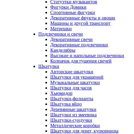
Статуэтки музыкантов
Фигурки Домики
Спортивные фигурки
Декоративные фрукты и овощи
Машины и другой транспорт
Матрешки
Подсвечники и свечи
Декоративные свечи
Декоративные подсвечники
Канделябры
Высокие и напольные подсвечники
Колпачок для тушения свечей
Шкатулки
Авторские шкатулки
Шкатулки для украшений
Музыкальные шкатулки
Шкатулки для часов
Хьюмидор
Шкатулки-фолианты
Шкатулка яйцо
Деревянные шкатулки
Шкатулки из змеевика
Шкатулки-сундучки
Металлические коробки
Шкатулки для денег, купюрницы