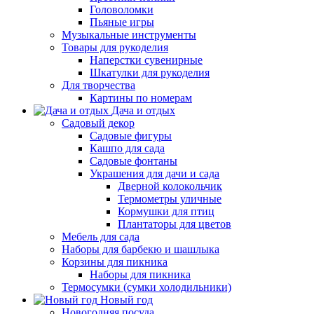
Головоломки
Пьяные игры
Музыкальные инструменты
Товары для рукоделия
Наперстки сувенирные
Шкатулки для рукоделия
Для творчества
Картины по номерам
Дача и отдых
Садовый декор
Садовые фигуры
Кашпо для сада
Садовые фонтаны
Украшения для дачи и сада
Дверной колокольчик
Термометры уличные
Кормушки для птиц
Плантаторы для цветов
Мебель для сада
Наборы для барбекю и шашлыка
Корзины для пикника
Наборы для пикника
Термосумки (сумки холодильники)
Новый год
Новогодняя посуда