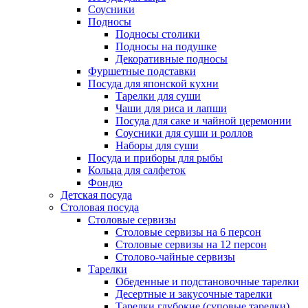
Соусники
Подносы
Подносы столики
Подносы на подушке
Декоративные подносы
Фуршетные подставки
Посуда для японской кухни
Тарелки для суши
Чаши для риса и лапши
Посуда для саке и чайной церемонии
Соусники для суши и роллов
Наборы для суши
Посуда и приборы для рыбы
Кольца для салфеток
Фондю
Детская посуда
Столовая посуда
Столовые сервизы
Столовые сервизы на 6 персон
Столовые сервизы на 12 персон
Столово-чайные сервизы
Тарелки
Обеденные и подстановочные тарелки
Десертные и закусочные тарелки
Тарелки глубокие (суповые тарелки)