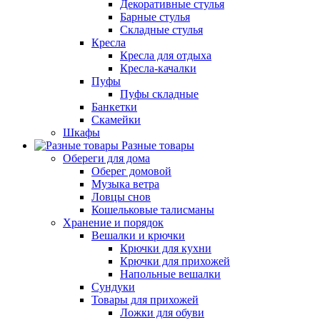
Декоративные стулья
Барные стулья
Складные стулья
Кресла
Кресла для отдыха
Кресла-качалки
Пуфы
Пуфы складные
Банкетки
Скамейки
Шкафы
Разные товары
Обереги для дома
Оберег домовой
Музыка ветра
Ловцы снов
Кошельковые талисманы
Хранение и порядок
Вешалки и крючки
Крючки для кухни
Крючки для прихожей
Напольные вешалки
Сундуки
Товары для прихожей
Ложки для обуви