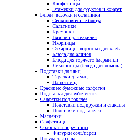
Конфетницы
Этажерки для фруктов и конфет
Блюда, вазочки и салатники
Сервировочные блюда
Салатники
Креманки
Вазочки для варенья
Икорницы
Сухарницы, корзинки для хлеба
Блюда для блинов
Блюда для горячего (мармиты)
Лимонницы (блюда для лимона)
Подставки для яиц
Тарелки для яиц
Пашотница
Красивые бумажные салфетки
Подставки для зубочисток
Салфетки под горячее
Подставки под кружки и стаканы
Подставки под тарелки
Масленки
Салфетницы
Солонки и перечницы
Фигурки соль/перец
Посуда для сыра