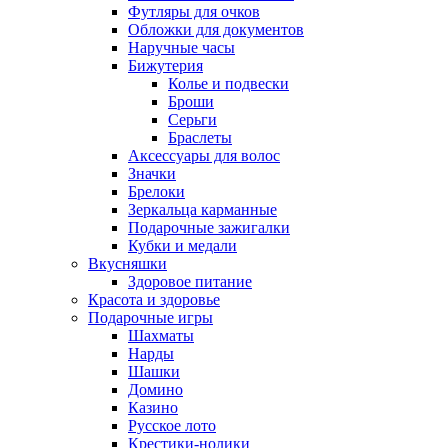
Футляры для очков
Обложки для документов
Наручные часы
Бижутерия
Колье и подвески
Броши
Серьги
Браслеты
Аксессуары для волос
Значки
Брелоки
Зеркальца карманные
Подарочные зажигалки
Кубки и медали
Вкусняшки
Здоровое питание
Красота и здоровье
Подарочные игры
Шахматы
Нарды
Шашки
Домино
Казино
Русское лото
Крестики-нолики