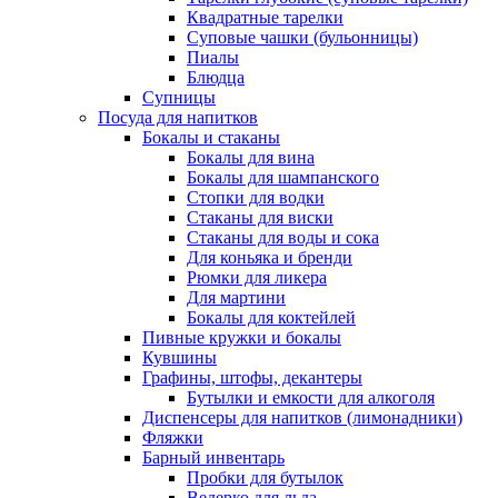
Квадратные тарелки
Суповые чашки (бульонницы)
Пиалы
Блюдца
Супницы
Посуда для напитков
Бокалы и стаканы
Бокалы для вина
Бокалы для шампанского
Стопки для водки
Стаканы для виски
Стаканы для воды и сока
Для коньяка и бренди
Рюмки для ликера
Для мартини
Бокалы для коктейлей
Пивные кружки и бокалы
Кувшины
Графины, штофы, декантеры
Бутылки и емкости для алкоголя
Диспенсеры для напитков (лимонадники)
Фляжки
Барный инвентарь
Пробки для бутылок
Ведерко для льда