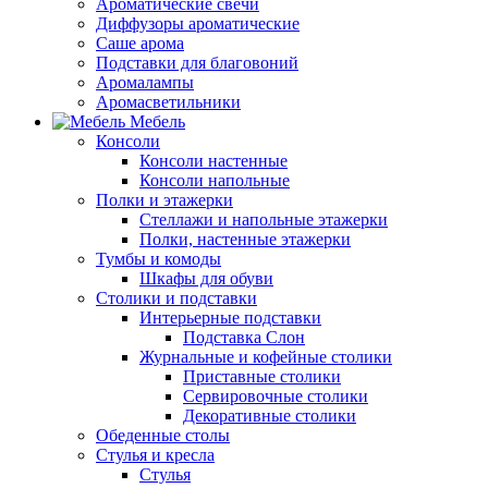
Ароматические свечи
Диффузоры ароматические
Саше арома
Подставки для благовоний
Аромалампы
Аромасветильники
Мебель
Консоли
Консоли настенные
Консоли напольные
Полки и этажерки
Стеллажи и напольные этажерки
Полки, настенные этажерки
Тумбы и комоды
Шкафы для обуви
Столики и подставки
Интерьерные подставки
Подставка Слон
Журнальные и кофейные столики
Приставные столики
Сервировочные столики
Декоративные столики
Обеденные столы
Стулья и кресла
Стулья