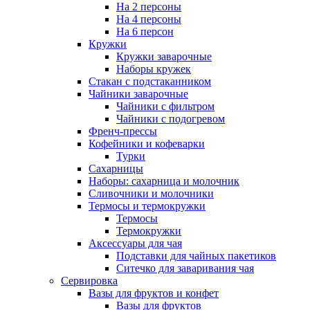
На 2 персоны
На 4 персоны
На 6 персон
Кружки
Кружки заварочные
Наборы кружек
Стакан с подстаканником
Чайники заварочные
Чайники с фильтром
Чайники с подогревом
Френч-прессы
Кофейники и кофеварки
Турки
Сахарницы
Наборы: сахарница и молочник
Сливочники и молочники
Термосы и термокружки
Термосы
Термокружки
Аксессуары для чая
Подставки для чайных пакетиков
Ситечко для заваривания чая
Сервировка
Вазы для фруктов и конфет
Вазы для фруктов