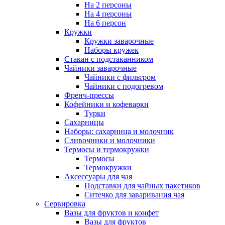
На 2 персоны
На 4 персоны
На 6 персон
Кружки
Кружки заварочные
Наборы кружек
Стакан с подстаканником
Чайники заварочные
Чайники с фильтром
Чайники с подогревом
Френч-прессы
Кофейники и кофеварки
Турки
Сахарницы
Наборы: сахарница и молочник
Сливочники и молочники
Термосы и термокружки
Термосы
Термокружки
Аксессуары для чая
Подставки для чайных пакетиков
Ситечко для заваривания чая
Сервировка
Вазы для фруктов и конфет
Вазы для фруктов