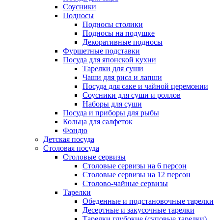
Соусники
Подносы
Подносы столики
Подносы на подушке
Декоративные подносы
Фуршетные подставки
Посуда для японской кухни
Тарелки для суши
Чаши для риса и лапши
Посуда для саке и чайной церемонии
Соусники для суши и роллов
Наборы для суши
Посуда и приборы для рыбы
Кольца для салфеток
Фондю
Детская посуда
Столовая посуда
Столовые сервизы
Столовые сервизы на 6 персон
Столовые сервизы на 12 персон
Столово-чайные сервизы
Тарелки
Обеденные и подстановочные тарелки
Десертные и закусочные тарелки
Тарелки глубокие (суповые тарелки)