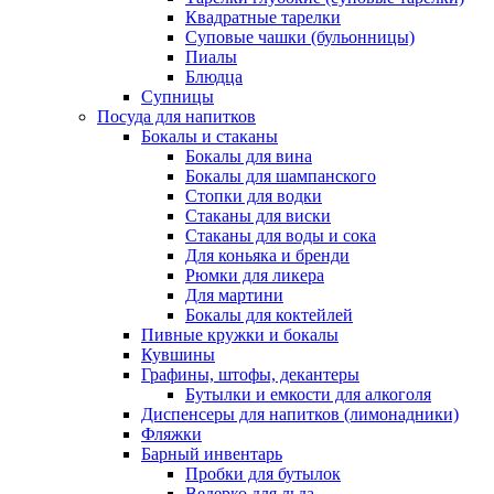
Квадратные тарелки
Суповые чашки (бульонницы)
Пиалы
Блюдца
Супницы
Посуда для напитков
Бокалы и стаканы
Бокалы для вина
Бокалы для шампанского
Стопки для водки
Стаканы для виски
Стаканы для воды и сока
Для коньяка и бренди
Рюмки для ликера
Для мартини
Бокалы для коктейлей
Пивные кружки и бокалы
Кувшины
Графины, штофы, декантеры
Бутылки и емкости для алкоголя
Диспенсеры для напитков (лимонадники)
Фляжки
Барный инвентарь
Пробки для бутылок
Ведерко для льда