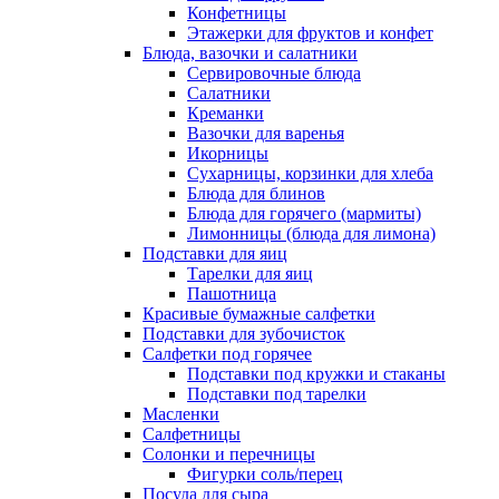
Конфетницы
Этажерки для фруктов и конфет
Блюда, вазочки и салатники
Сервировочные блюда
Салатники
Креманки
Вазочки для варенья
Икорницы
Сухарницы, корзинки для хлеба
Блюда для блинов
Блюда для горячего (мармиты)
Лимонницы (блюда для лимона)
Подставки для яиц
Тарелки для яиц
Пашотница
Красивые бумажные салфетки
Подставки для зубочисток
Салфетки под горячее
Подставки под кружки и стаканы
Подставки под тарелки
Масленки
Салфетницы
Солонки и перечницы
Фигурки соль/перец
Посуда для сыра