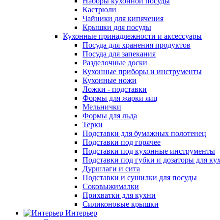
Наборы кухонной посуды
Кастрюли
Чайники для кипячения
Крышки для посуды
Кухонные принадлежности и аксессуары
Посуда для хранения продуктов
Посуда для запекания
Разделочные доски
Кухонные приборы и инструменты
Кухонные ножи
Ложки - подставки
Формы для жарки яиц
Мельнички
Формы для льда
Терки
Подставки для бумажных полотенец
Подставки под горячее
Подставки под кухонные инструменты
Подставки под губки и дозаторы для ку
Дуршлаги и сита
Подставки и сушилки для посуды
Соковыжималки
Прихватки для кухни
Силиконовые крышки
Интерьер