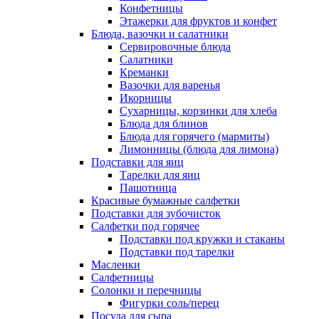
Конфетницы
Этажерки для фруктов и конфет
Блюда, вазочки и салатники
Сервировочные блюда
Салатники
Креманки
Вазочки для варенья
Икорницы
Сухарницы, корзинки для хлеба
Блюда для блинов
Блюда для горячего (мармиты)
Лимонницы (блюда для лимона)
Подставки для яиц
Тарелки для яиц
Пашотница
Красивые бумажные салфетки
Подставки для зубочисток
Салфетки под горячее
Подставки под кружки и стаканы
Подставки под тарелки
Масленки
Салфетницы
Солонки и перечницы
Фигурки соль/перец
Посуда для сыра