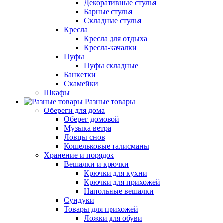
Декоративные стулья
Барные стулья
Складные стулья
Кресла
Кресла для отдыха
Кресла-качалки
Пуфы
Пуфы складные
Банкетки
Скамейки
Шкафы
Разные товары
Обереги для дома
Оберег домовой
Музыка ветра
Ловцы снов
Кошельковые талисманы
Хранение и порядок
Вешалки и крючки
Крючки для кухни
Крючки для прихожей
Напольные вешалки
Сундуки
Товары для прихожей
Ложки для обуви