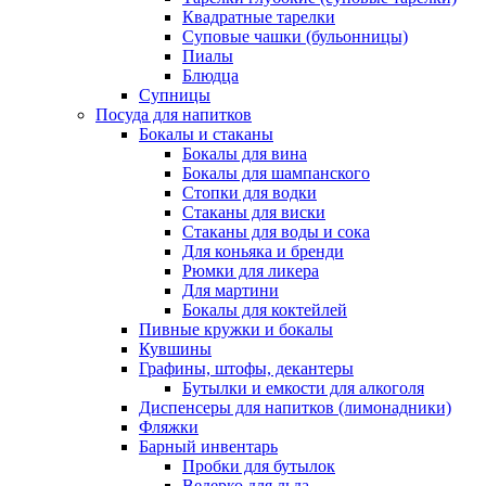
Квадратные тарелки
Суповые чашки (бульонницы)
Пиалы
Блюдца
Супницы
Посуда для напитков
Бокалы и стаканы
Бокалы для вина
Бокалы для шампанского
Стопки для водки
Стаканы для виски
Стаканы для воды и сока
Для коньяка и бренди
Рюмки для ликера
Для мартини
Бокалы для коктейлей
Пивные кружки и бокалы
Кувшины
Графины, штофы, декантеры
Бутылки и емкости для алкоголя
Диспенсеры для напитков (лимонадники)
Фляжки
Барный инвентарь
Пробки для бутылок
Ведерко для льда