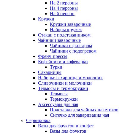
На 2 персоны
На 4 персоны
На 6 персон
Кружки
Кружки заварочные
Наборы кружек
Стакан с подстаканником
Чайники заварочные
Чайники с фильтром
Чайники с подогревом
Френч-прессы
Кофейники и кофеварки
Турки
Сахарницы
Наборы: сахарница и молочник
Сливочники и молочники
Термосы и термокружки
Термосы
Термокружки
Аксессуары для чая
Подставки для чайных пакетиков
Ситечко для заваривания чая
Сервировка
Вазы для фруктов и конфет
Вазы для фруктов