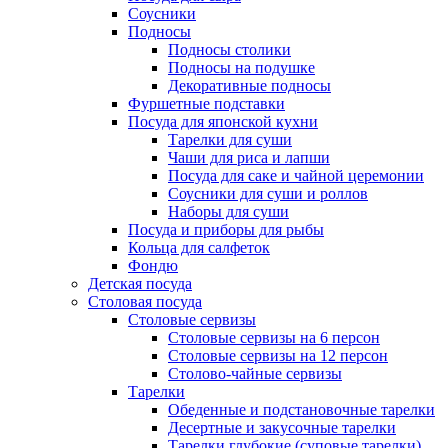
Соусники
Подносы
Подносы столики
Подносы на подушке
Декоративные подносы
Фуршетные подставки
Посуда для японской кухни
Тарелки для суши
Чаши для риса и лапши
Посуда для саке и чайной церемонии
Соусники для суши и роллов
Наборы для суши
Посуда и приборы для рыбы
Кольца для салфеток
Фондю
Детская посуда
Столовая посуда
Столовые сервизы
Столовые сервизы на 6 персон
Столовые сервизы на 12 персон
Столово-чайные сервизы
Тарелки
Обеденные и подстановочные тарелки
Десертные и закусочные тарелки
Тарелки глубокие (суповые тарелки)