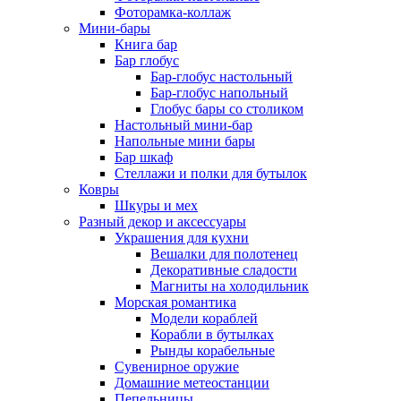
Фоторамка-коллаж
Мини-бары
Книга бар
Бар глобус
Бар-глобус настольный
Бар-глобус напольный
Глобус бары со столиком
Настольный мини-бар
Напольные мини бары
Бар шкаф
Стеллажи и полки для бутылок
Ковры
Шкуры и мех
Разный декор и аксессуары
Украшения для кухни
Вешалки для полотенец
Декоративные сладости
Магниты на холодильник
Морская романтика
Модели кораблей
Корабли в бутылках
Рынды корабельные
Сувенирное оружие
Домашние метеостанции
Пепельницы