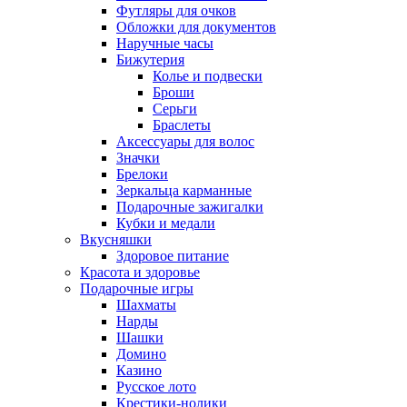
Футляры для очков
Обложки для документов
Наручные часы
Бижутерия
Колье и подвески
Броши
Серьги
Браслеты
Аксессуары для волос
Значки
Брелоки
Зеркальца карманные
Подарочные зажигалки
Кубки и медали
Вкусняшки
Здоровое питание
Красота и здоровье
Подарочные игры
Шахматы
Нарды
Шашки
Домино
Казино
Русское лото
Крестики-нолики