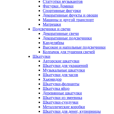
Статуэтки музыкантов
Фигурки Домики
Спортивные фигурки
Декоративные фрукты и овощи
Машины и другой транспорт
Матрешки
Подсвечники и свечи
Декоративные свечи
Декоративные подсвечники
Канделябры
Высокие и напольные подсвечники
Колпачок для тушения свечей
Шкатулки
Авторские шкатулки
Шкатулки для украшений
Музыкальные шкатулки
Шкатулки для часов
Хьюмидор
Шкатулки-фолианты
Шкатулка яйцо
Деревянные шкатулки
Шкатулки из змеевика
Шкатулки-сундучки
Металлические коробки
Шкатулки для денег, купюрницы