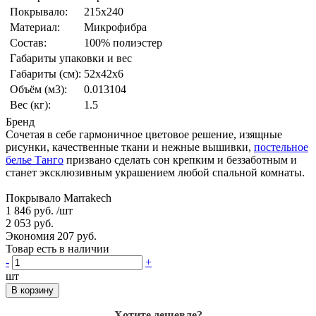
Покрывало:
215x240
Материал:
Микрофибра
Состав:
100% полиэстер
Габариты упаковки и вес
Габариты (см):
52x42x6
Объём (м3):
0.013104
Вес (кг):
1.5
Бренд
Сочетая в себе гармоничное цветовое решение, изящные
рисунки, качественные ткани и нежные вышивки,
постельное
белье Танго
призвано сделать сон крепким и беззаботным и
станет эксклюзивным украшением любой спальной комнаты.
Покрывало Marrakech
1 846 руб.
/шт
2 053 руб.
Экономия 207 руб.
Товар есть в наличии
-
+
шт
В корзину
Хотите дешевле?