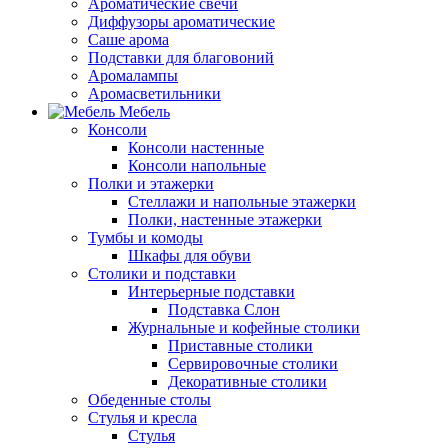
Ароматические свечи
Диффузоры ароматические
Саше арома
Подставки для благовоний
Аромалампы
Аромасветильники
Мебель
Консоли
Консоли настенные
Консоли напольные
Полки и этажерки
Стеллажи и напольные этажерки
Полки, настенные этажерки
Тумбы и комоды
Шкафы для обуви
Столики и подставки
Интерьерные подставки
Подставка Слон
Журнальные и кофейные столики
Приставные столики
Сервировочные столики
Декоративные столики
Обеденные столы
Стулья и кресла
Стулья