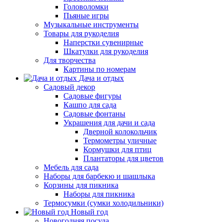
Головоломки
Пьяные игры
Музыкальные инструменты
Товары для рукоделия
Наперстки сувенирные
Шкатулки для рукоделия
Для творчества
Картины по номерам
Дача и отдых
Садовый декор
Садовые фигуры
Кашпо для сада
Садовые фонтаны
Украшения для дачи и сада
Дверной колокольчик
Термометры уличные
Кормушки для птиц
Плантаторы для цветов
Мебель для сада
Наборы для барбекю и шашлыка
Корзины для пикника
Наборы для пикника
Термосумки (сумки холодильники)
Новый год
Новогодняя посуда