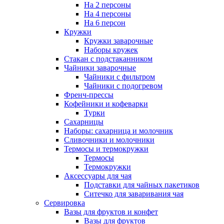
На 2 персоны
На 4 персоны
На 6 персон
Кружки
Кружки заварочные
Наборы кружек
Стакан с подстаканником
Чайники заварочные
Чайники с фильтром
Чайники с подогревом
Френч-прессы
Кофейники и кофеварки
Турки
Сахарницы
Наборы: сахарница и молочник
Сливочники и молочники
Термосы и термокружки
Термосы
Термокружки
Аксессуары для чая
Подставки для чайных пакетиков
Ситечко для заваривания чая
Сервировка
Вазы для фруктов и конфет
Вазы для фруктов