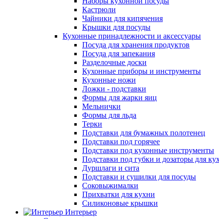
Наборы кухонной посуды
Кастрюли
Чайники для кипячения
Крышки для посуды
Кухонные принадлежности и аксессуары
Посуда для хранения продуктов
Посуда для запекания
Разделочные доски
Кухонные приборы и инструменты
Кухонные ножи
Ложки - подставки
Формы для жарки яиц
Мельнички
Формы для льда
Терки
Подставки для бумажных полотенец
Подставки под горячее
Подставки под кухонные инструменты
Подставки под губки и дозаторы для ку
Дуршлаги и сита
Подставки и сушилки для посуды
Соковыжималки
Прихватки для кухни
Силиконовые крышки
Интерьер