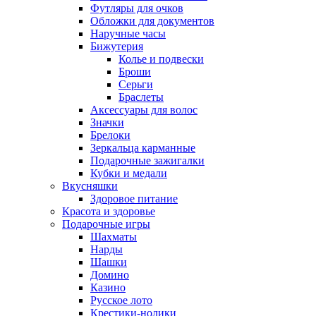
Футляры для очков
Обложки для документов
Наручные часы
Бижутерия
Колье и подвески
Броши
Серьги
Браслеты
Аксессуары для волос
Значки
Брелоки
Зеркальца карманные
Подарочные зажигалки
Кубки и медали
Вкусняшки
Здоровое питание
Красота и здоровье
Подарочные игры
Шахматы
Нарды
Шашки
Домино
Казино
Русское лото
Крестики-нолики