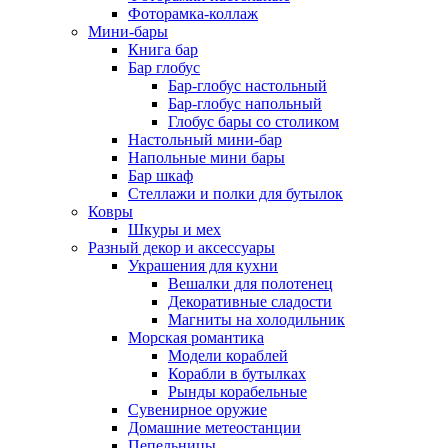
Фоторамка-коллаж
Мини-бары
Книга бар
Бар глобус
Бар-глобус настольный
Бар-глобус напольный
Глобус бары со столиком
Настольный мини-бар
Напольные мини бары
Бар шкаф
Стеллажи и полки для бутылок
Ковры
Шкуры и мех
Разный декор и аксессуары
Украшения для кухни
Вешалки для полотенец
Декоративные сладости
Магниты на холодильник
Морская романтика
Модели кораблей
Корабли в бутылках
Рынды корабельные
Сувенирное оружие
Домашние метеостанции
Пепельницы