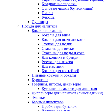
Квадратные тарелки
Суповые чашки (бульонницы)
Пиалы
Блюдца
Супницы
Посуда для напитков
Бокалы и стаканы
Бокалы для вина
Бокалы для шампанского
Стопки для водки
Стаканы для виски
Стаканы для воды и сока
Для коньяка и бренди
Рюмки для ликера
Для мартини
Бокалы для коктейлей
Пивные кружки и бокалы
Кувшины
Графины, штофы, декантеры
Бутылки и емкости для алкоголя
Диспенсеры для напитков (лимонадники)
Фляжки
Барный инвентарь
Пробки для бутылок
Ведерко для льда