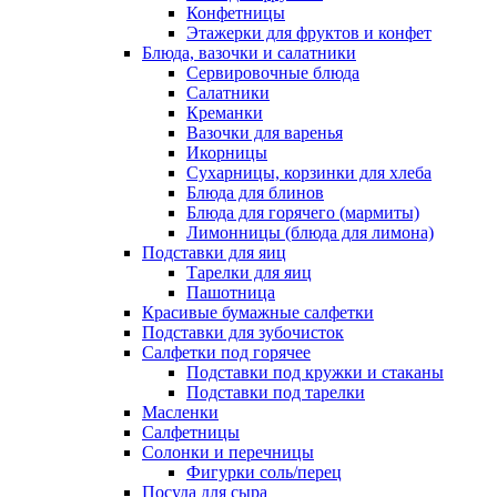
Конфетницы
Этажерки для фруктов и конфет
Блюда, вазочки и салатники
Сервировочные блюда
Салатники
Креманки
Вазочки для варенья
Икорницы
Сухарницы, корзинки для хлеба
Блюда для блинов
Блюда для горячего (мармиты)
Лимонницы (блюда для лимона)
Подставки для яиц
Тарелки для яиц
Пашотница
Красивые бумажные салфетки
Подставки для зубочисток
Салфетки под горячее
Подставки под кружки и стаканы
Подставки под тарелки
Масленки
Салфетницы
Солонки и перечницы
Фигурки соль/перец
Посуда для сыра