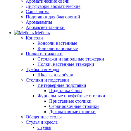
Ароматические свечи
Диффузоры ароматические
Саше арома
Подставки для благовоний
Аромалампы
Аромасветильники
Мебель
Консоли
Консоли настенные
Консоли напольные
Полки и этажерки
Стеллажи и напольные этажерки
Полки, настенные этажерки
Тумбы и комоды
Шкафы для обуви
Столики и подставки
Интерьерные подставки
Подставка Слон
Журнальные и кофейные столики
Приставные столики
Сервировочные столики
Декоративные столики
Обеденные столы
Стулья и кресла
Стулья