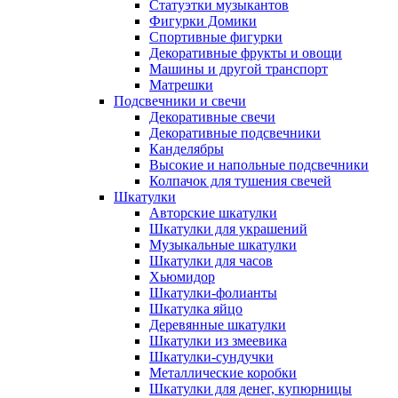
Статуэтки музыкантов
Фигурки Домики
Спортивные фигурки
Декоративные фрукты и овощи
Машины и другой транспорт
Матрешки
Подсвечники и свечи
Декоративные свечи
Декоративные подсвечники
Канделябры
Высокие и напольные подсвечники
Колпачок для тушения свечей
Шкатулки
Авторские шкатулки
Шкатулки для украшений
Музыкальные шкатулки
Шкатулки для часов
Хьюмидор
Шкатулки-фолианты
Шкатулка яйцо
Деревянные шкатулки
Шкатулки из змеевика
Шкатулки-сундучки
Металлические коробки
Шкатулки для денег, купюрницы