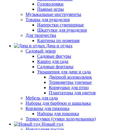
Головоломки
Пьяные игры
Музыкальные инструменты
Товары для рукоделия
Наперстки сувенирные
Шкатулки для рукоделия
Для творчества
Картины по номерам
Дача и отдых
Садовый декор
Садовые фигуры
Кашпо для сада
Садовые фонтаны
Украшения для дачи и сада
Дверной колокольчик
Термометры уличные
Кормушки для птиц
Плантаторы для цветов
Мебель для сада
Наборы для барбекю и шашлыка
Корзины для пикника
Наборы для пикника
Термосумки (сумки холодильники)
Новый год
Новогодняя посуда