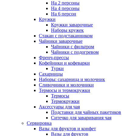
На 2 персоны
На 4 персоны
На 6 персон
Кружки
Кружки заварочные
Наборы кружек
Стакан с подстаканником
Чайники заварочные
Чайники с фильтром
Чайники с подогревом
Френч-прессы
Кофейники и кофеварки
Турки
Сахарницы
Наборы: сахарница и молочник
Сливочники и молочники
Термосы и термокружки
Термосы
Термокружки
Аксессуары для чая
Подставки для чайных пакетиков
Ситечко для заваривания чая
Сервировка
Вазы для фруктов и конфет
Вазы для фруктов