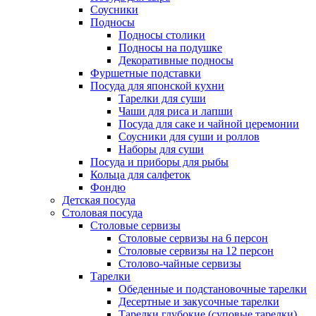
Соусники
Подносы
Подносы столики
Подносы на подушке
Декоративные подносы
Фуршетные подставки
Посуда для японской кухни
Тарелки для суши
Чаши для риса и лапши
Посуда для саке и чайной церемонии
Соусники для суши и роллов
Наборы для суши
Посуда и приборы для рыбы
Кольца для салфеток
Фондю
Детская посуда
Столовая посуда
Столовые сервизы
Столовые сервизы на 6 персон
Столовые сервизы на 12 персон
Столово-чайные сервизы
Тарелки
Обеденные и подстановочные тарелки
Десертные и закусочные тарелки
Тарелки глубокие (суповые тарелки)