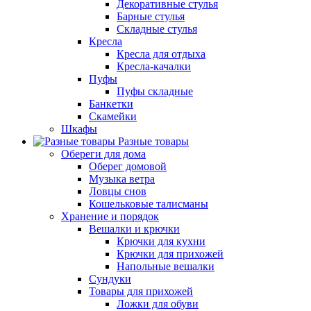
Декоративные стулья
Барные стулья
Складные стулья
Кресла
Кресла для отдыха
Кресла-качалки
Пуфы
Пуфы складные
Банкетки
Скамейки
Шкафы
Разные товары
Обереги для дома
Оберег домовой
Музыка ветра
Ловцы снов
Кошельковые талисманы
Хранение и порядок
Вешалки и крючки
Крючки для кухни
Крючки для прихожей
Напольные вешалки
Сундуки
Товары для прихожей
Ложки для обуви