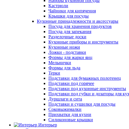
Наборы кухонной посуды
Кастрюли
Чайники для кипячения
Крышки для посуды
Кухонные принадлежности и аксессуары
Посуда для хранения продуктов
Посуда для запекания
Разделочные доски
Кухонные приборы и инструменты
Кухонные ножи
Ложки - подставки
Формы для жарки яиц
Мельнички
Формы для льда
Терки
Подставки для бумажных полотенец
Подставки под горячее
Подставки под кухонные инструменты
Подставки под губки и дозаторы для ку
Дуршлаги и сита
Подставки и сушилки для посуды
Соковыжималки
Прихватки для кухни
Силиконовые крышки
Интерьер