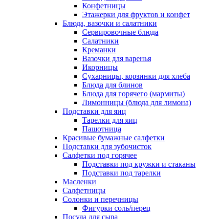
Конфетницы
Этажерки для фруктов и конфет
Блюда, вазочки и салатники
Сервировочные блюда
Салатники
Креманки
Вазочки для варенья
Икорницы
Сухарницы, корзинки для хлеба
Блюда для блинов
Блюда для горячего (мармиты)
Лимонницы (блюда для лимона)
Подставки для яиц
Тарелки для яиц
Пашотница
Красивые бумажные салфетки
Подставки для зубочисток
Салфетки под горячее
Подставки под кружки и стаканы
Подставки под тарелки
Масленки
Салфетницы
Солонки и перечницы
Фигурки соль/перец
Посуда для сыра