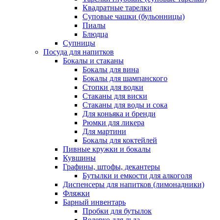
Квадратные тарелки
Суповые чашки (бульонницы)
Пиалы
Блюдца
Супницы
Посуда для напитков
Бокалы и стаканы
Бокалы для вина
Бокалы для шампанского
Стопки для водки
Стаканы для виски
Стаканы для воды и сока
Для коньяка и бренди
Рюмки для ликера
Для мартини
Бокалы для коктейлей
Пивные кружки и бокалы
Кувшины
Графины, штофы, декантеры
Бутылки и емкости для алкоголя
Диспенсеры для напитков (лимонадники)
Фляжки
Барный инвентарь
Пробки для бутылок
Ведерко для льда