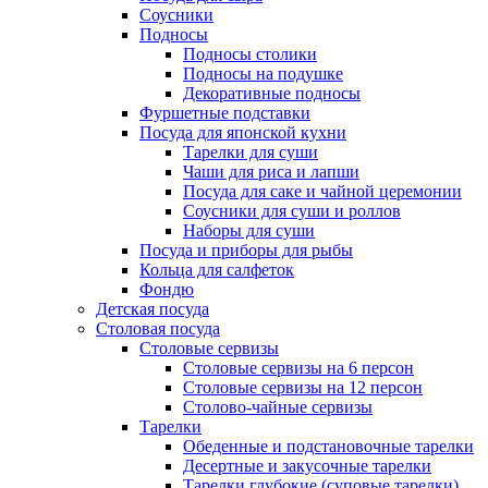
Соусники
Подносы
Подносы столики
Подносы на подушке
Декоративные подносы
Фуршетные подставки
Посуда для японской кухни
Тарелки для суши
Чаши для риса и лапши
Посуда для саке и чайной церемонии
Соусники для суши и роллов
Наборы для суши
Посуда и приборы для рыбы
Кольца для салфеток
Фондю
Детская посуда
Столовая посуда
Столовые сервизы
Столовые сервизы на 6 персон
Столовые сервизы на 12 персон
Столово-чайные сервизы
Тарелки
Обеденные и подстановочные тарелки
Десертные и закусочные тарелки
Тарелки глубокие (суповые тарелки)