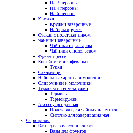
На 2 персоны
На 4 персоны
На 6 персон
Кружки
Кружки заварочные
Наборы кружек
Стакан с подстаканником
Чайники заварочные
Чайники с фильтром
Чайники с подогревом
Френч-прессы
Кофейники и кофеварки
Турки
Сахарницы
Наборы: сахарница и молочник
Сливочники и молочники
Термосы и термокружки
Термосы
Термокружки
Аксессуары для чая
Подставки для чайных пакетиков
Ситечко для заваривания чая
Сервировка
Вазы для фруктов и конфет
Вазы для фруктов