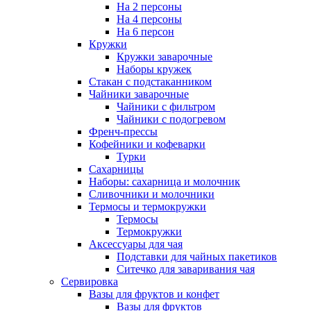
На 2 персоны
На 4 персоны
На 6 персон
Кружки
Кружки заварочные
Наборы кружек
Стакан с подстаканником
Чайники заварочные
Чайники с фильтром
Чайники с подогревом
Френч-прессы
Кофейники и кофеварки
Турки
Сахарницы
Наборы: сахарница и молочник
Сливочники и молочники
Термосы и термокружки
Термосы
Термокружки
Аксессуары для чая
Подставки для чайных пакетиков
Ситечко для заваривания чая
Сервировка
Вазы для фруктов и конфет
Вазы для фруктов