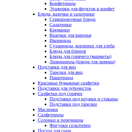
Конфетницы
Этажерки для фруктов и конфет
Блюда, вазочки и салатники
Сервировочные блюда
Салатники
Креманки
Вазочки для варенья
Икорницы
Сухарницы, корзинки для хлеба
Блюда для блинов
Блюда для горячего (мармиты)
Лимонницы (блюда для лимона)
Подставки для яиц
Тарелки для яиц
Пашотница
Красивые бумажные салфетки
Подставки для зубочисток
Салфетки под горячее
Подставки под кружки и стаканы
Подставки под тарелки
Масленки
Салфетницы
Солонки и перечницы
Фигурки соль/перец
Посуда для сыра