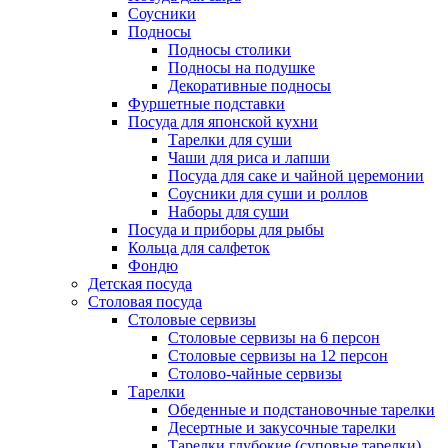
Соусники
Подносы
Подносы столики
Подносы на подушке
Декоративные подносы
Фуршетные подставки
Посуда для японской кухни
Тарелки для суши
Чаши для риса и лапши
Посуда для саке и чайной церемонии
Соусники для суши и роллов
Наборы для суши
Посуда и приборы для рыбы
Кольца для салфеток
Фондю
Детская посуда
Столовая посуда
Столовые сервизы
Столовые сервизы на 6 персон
Столовые сервизы на 12 персон
Столово-чайные сервизы
Тарелки
Обеденные и подстановочные тарелки
Десертные и закусочные тарелки
Тарелки глубокие (суповые тарелки)