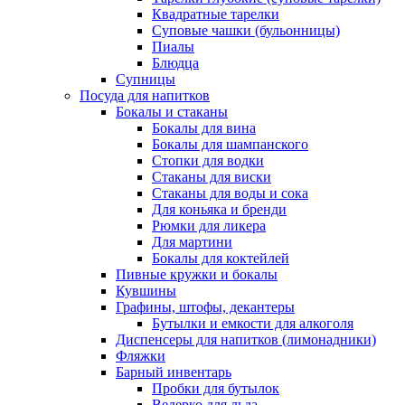
Квадратные тарелки
Суповые чашки (бульонницы)
Пиалы
Блюдца
Супницы
Посуда для напитков
Бокалы и стаканы
Бокалы для вина
Бокалы для шампанского
Стопки для водки
Стаканы для виски
Стаканы для воды и сока
Для коньяка и бренди
Рюмки для ликера
Для мартини
Бокалы для коктейлей
Пивные кружки и бокалы
Кувшины
Графины, штофы, декантеры
Бутылки и емкости для алкоголя
Диспенсеры для напитков (лимонадники)
Фляжки
Барный инвентарь
Пробки для бутылок
Ведерко для льда