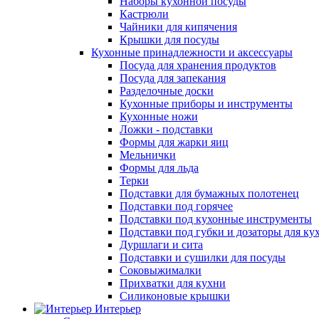
Наборы кухонной посуды
Кастрюли
Чайники для кипячения
Крышки для посуды
Кухонные принадлежности и аксессуары
Посуда для хранения продуктов
Посуда для запекания
Разделочные доски
Кухонные приборы и инструменты
Кухонные ножи
Ложки - подставки
Формы для жарки яиц
Мельнички
Формы для льда
Терки
Подставки для бумажных полотенец
Подставки под горячее
Подставки под кухонные инструменты
Подставки под губки и дозаторы для ку
Дуршлаги и сита
Подставки и сушилки для посуды
Соковыжималки
Прихватки для кухни
Силиконовые крышки
Интерьер