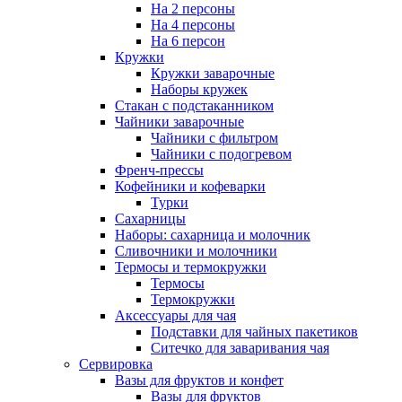
На 2 персоны
На 4 персоны
На 6 персон
Кружки
Кружки заварочные
Наборы кружек
Стакан с подстаканником
Чайники заварочные
Чайники с фильтром
Чайники с подогревом
Френч-прессы
Кофейники и кофеварки
Турки
Сахарницы
Наборы: сахарница и молочник
Сливочники и молочники
Термосы и термокружки
Термосы
Термокружки
Аксессуары для чая
Подставки для чайных пакетиков
Ситечко для заваривания чая
Сервировка
Вазы для фруктов и конфет
Вазы для фруктов