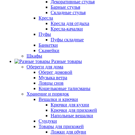
Декоративные стулья
Барные стулья
Складные стулья
Кресла
Кресла для отдыха
Кресла-качалки
Пуфы
Пуфы складные
Банкетки
Скамейки
Шкафы
Разные товары
Обереги для дома
Оберег домовой
Музыка ветра
Ловцы снов
Кошельковые талисманы
Хранение и порядок
Вешалки и крючки
Крючки для кухни
Крючки для прихожей
Напольные вешалки
Сундуки
Товары для прихожей
Ложки для обуви