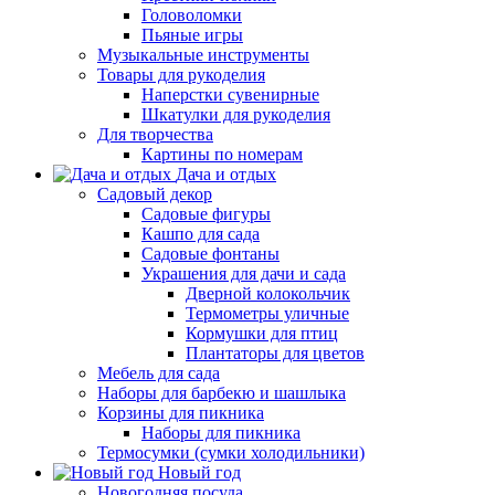
Головоломки
Пьяные игры
Музыкальные инструменты
Товары для рукоделия
Наперстки сувенирные
Шкатулки для рукоделия
Для творчества
Картины по номерам
Дача и отдых
Садовый декор
Садовые фигуры
Кашпо для сада
Садовые фонтаны
Украшения для дачи и сада
Дверной колокольчик
Термометры уличные
Кормушки для птиц
Плантаторы для цветов
Мебель для сада
Наборы для барбекю и шашлыка
Корзины для пикника
Наборы для пикника
Термосумки (сумки холодильники)
Новый год
Новогодняя посуда