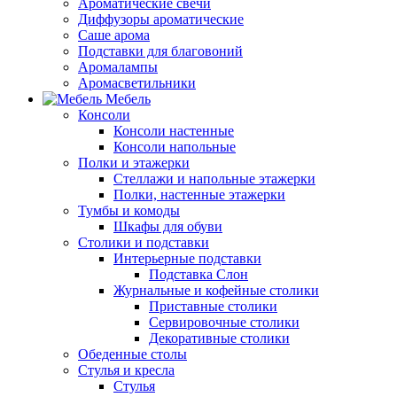
Ароматические свечи
Диффузоры ароматические
Саше арома
Подставки для благовоний
Аромалампы
Аромасветильники
Мебель
Консоли
Консоли настенные
Консоли напольные
Полки и этажерки
Стеллажи и напольные этажерки
Полки, настенные этажерки
Тумбы и комоды
Шкафы для обуви
Столики и подставки
Интерьерные подставки
Подставка Слон
Журнальные и кофейные столики
Приставные столики
Сервировочные столики
Декоративные столики
Обеденные столы
Стулья и кресла
Стулья