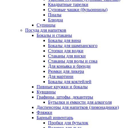
Квадратные тарелки
Суповые чашки (бульонницы)
Пиалы
Блюдца
Супницы
Посуда для напитков
Бокалы и стаканы
Бокалы для вина
Бокалы для шампанского
Стопки для водки
Стаканы для виски
Стаканы для воды и сока
Для коньяка и бренди
Рюмки для ликера
Для мартини
Бокалы для коктейлей
Пивные кружки и бокалы
Кувшины
Графины, штофы, декантеры
Бутылки и емкости для алкоголя
Диспенсеры для напитков (лимонадники)
Фляжки
Барный инвентарь
Пробки для бутылок
Ведерко для льда