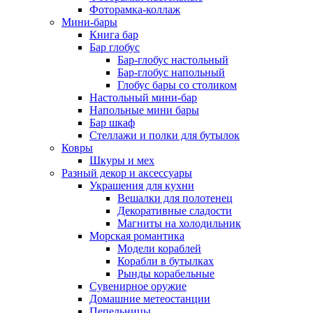
Фоторамка-коллаж
Мини-бары
Книга бар
Бар глобус
Бар-глобус настольный
Бар-глобус напольный
Глобус бары со столиком
Настольный мини-бар
Напольные мини бары
Бар шкаф
Стеллажи и полки для бутылок
Ковры
Шкуры и мех
Разный декор и аксессуары
Украшения для кухни
Вешалки для полотенец
Декоративные сладости
Магниты на холодильник
Морская романтика
Модели кораблей
Корабли в бутылках
Рынды корабельные
Сувенирное оружие
Домашние метеостанции
Пепельницы