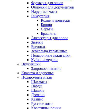
Футляры для очков
Обложки для документов
Наручные часы
Бижутерия
Колье и подвески
Броши
Серьги
Браслеты
Аксессуары для волос
Значки
Брелоки
Зеркальца карманные
Подарочные зажигалки
Кубки и медали
Вкусняшки
Здоровое питание
Красота и здоровье
Подарочные игры
Шахматы
Нарды
Шашки
Домино
Казино
Русское лото
Крестики-нолики