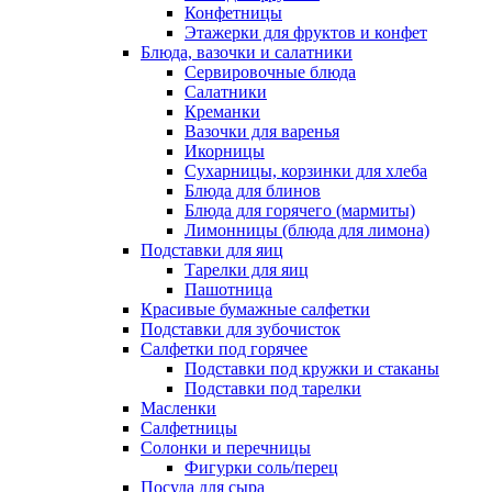
Конфетницы
Этажерки для фруктов и конфет
Блюда, вазочки и салатники
Сервировочные блюда
Салатники
Креманки
Вазочки для варенья
Икорницы
Сухарницы, корзинки для хлеба
Блюда для блинов
Блюда для горячего (мармиты)
Лимонницы (блюда для лимона)
Подставки для яиц
Тарелки для яиц
Пашотница
Красивые бумажные салфетки
Подставки для зубочисток
Салфетки под горячее
Подставки под кружки и стаканы
Подставки под тарелки
Масленки
Салфетницы
Солонки и перечницы
Фигурки соль/перец
Посуда для сыра