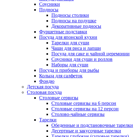
Соусники
Подносы
Подносы столики
Подносы на подушке
Декоративные подносы
Фуршетные подставки
Посуда для японской кухни
Тарелки для суши
Чаши для риса и лапши
Посуда для саке и чайной церемонии
Соусники для суши и роллов
Наборы для суши
Посуда и приборы для рыбы
Кольца для салфеток
Фондю
Детская посуда
Столовая посуда
Столовые сервизы
Столовые сервизы на 6 персон
Столовые сервизы на 12 персон
Столово-чайные сервизы
Тарелки
Обеденные и подстановочные тарелки
Десертные и закусочные тарелки
Тарелки глубокие (суповые тарелки)