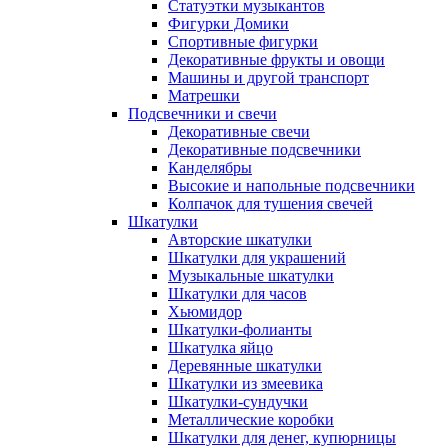
Статуэтки музыкантов
Фигурки Домики
Спортивные фигурки
Декоративные фрукты и овощи
Машины и другой транспорт
Матрешки
Подсвечники и свечи
Декоративные свечи
Декоративные подсвечники
Канделябры
Высокие и напольные подсвечники
Колпачок для тушения свечей
Шкатулки
Авторские шкатулки
Шкатулки для украшений
Музыкальные шкатулки
Шкатулки для часов
Хьюмидор
Шкатулки-фолианты
Шкатулка яйцо
Деревянные шкатулки
Шкатулки из змеевика
Шкатулки-сундучки
Металлические коробки
Шкатулки для денег, купюрницы