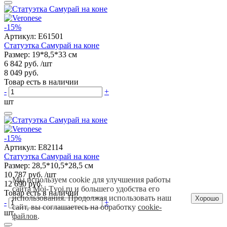
-15%
Артикул:
E61501
Статуэтка Самурай на коне
Размер: 19*8,5*33 см
6 842 руб.
/шт
8 049 руб.
Товар есть в наличии
-
+
шт
-15%
Артикул:
E82114
Статуэтка Самурай на коне
Размер: 28,5*10,5*28,5 см
10 787 руб.
/шт
Мы используем cookie для улучшения работы
12 690 руб.
сайта Moi-Tvoi.ru и большего удобства его
Товар есть в наличии
использования. Продолжая использовать наш
Хорошо
-
+
сайт, вы соглашаетесь на обработку
cookie-
шт
файлов
.