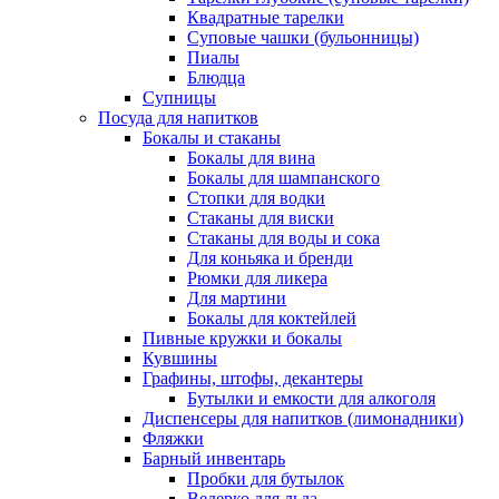
Квадратные тарелки
Суповые чашки (бульонницы)
Пиалы
Блюдца
Супницы
Посуда для напитков
Бокалы и стаканы
Бокалы для вина
Бокалы для шампанского
Стопки для водки
Стаканы для виски
Стаканы для воды и сока
Для коньяка и бренди
Рюмки для ликера
Для мартини
Бокалы для коктейлей
Пивные кружки и бокалы
Кувшины
Графины, штофы, декантеры
Бутылки и емкости для алкоголя
Диспенсеры для напитков (лимонадники)
Фляжки
Барный инвентарь
Пробки для бутылок
Ведерко для льда