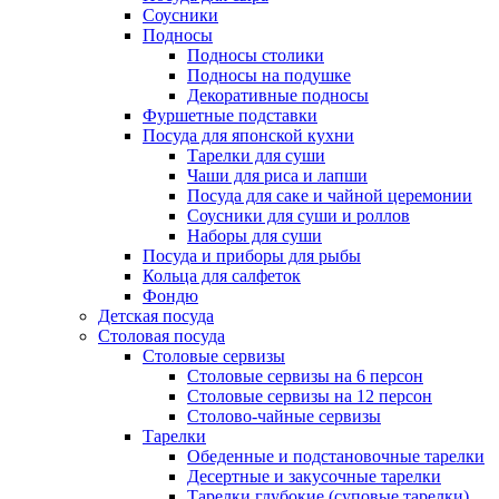
Соусники
Подносы
Подносы столики
Подносы на подушке
Декоративные подносы
Фуршетные подставки
Посуда для японской кухни
Тарелки для суши
Чаши для риса и лапши
Посуда для саке и чайной церемонии
Соусники для суши и роллов
Наборы для суши
Посуда и приборы для рыбы
Кольца для салфеток
Фондю
Детская посуда
Столовая посуда
Столовые сервизы
Столовые сервизы на 6 персон
Столовые сервизы на 12 персон
Столово-чайные сервизы
Тарелки
Обеденные и подстановочные тарелки
Десертные и закусочные тарелки
Тарелки глубокие (суповые тарелки)