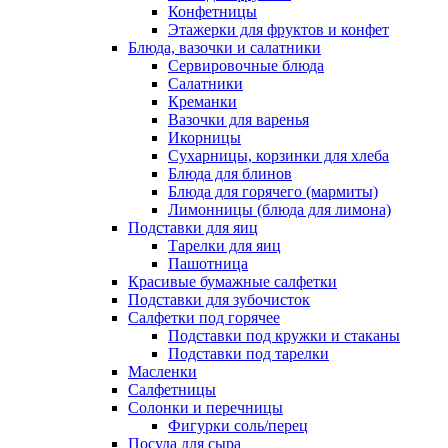
Конфетницы
Этажерки для фруктов и конфет
Блюда, вазочки и салатники
Сервировочные блюда
Салатники
Креманки
Вазочки для варенья
Икорницы
Сухарницы, корзинки для хлеба
Блюда для блинов
Блюда для горячего (мармиты)
Лимонницы (блюда для лимона)
Подставки для яиц
Тарелки для яиц
Пашотница
Красивые бумажные салфетки
Подставки для зубочисток
Салфетки под горячее
Подставки под кружки и стаканы
Подставки под тарелки
Масленки
Салфетницы
Солонки и перечницы
Фигурки соль/перец
Посуда для сыра