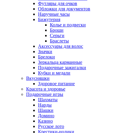
Футляры для очков
Обложки для документов
Наручные часы
Бижутерия
Колье и подвески
Броши
Серьги
Браслеты
Аксессуары для волос
Значки
Брелоки
Зеркальца карманные
Подарочные зажигалки
Кубки и медали
Вкусняшки
Здоровое питание
Красота и здоровье
Подарочные игры
Шахматы
Нарды
Шашки
Домино
Казино
Русское лото
Крестики-нолики