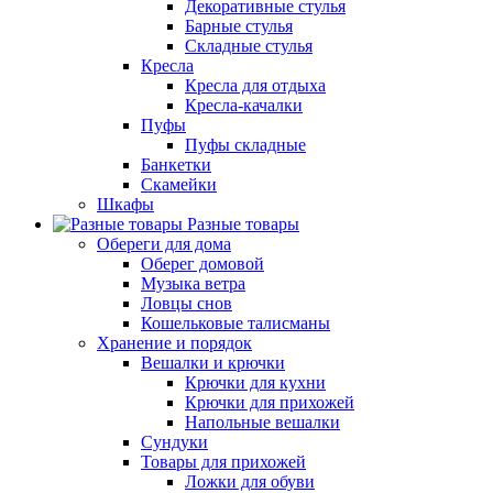
Декоративные стулья
Барные стулья
Складные стулья
Кресла
Кресла для отдыха
Кресла-качалки
Пуфы
Пуфы складные
Банкетки
Скамейки
Шкафы
Разные товары
Обереги для дома
Оберег домовой
Музыка ветра
Ловцы снов
Кошельковые талисманы
Хранение и порядок
Вешалки и крючки
Крючки для кухни
Крючки для прихожей
Напольные вешалки
Сундуки
Товары для прихожей
Ложки для обуви