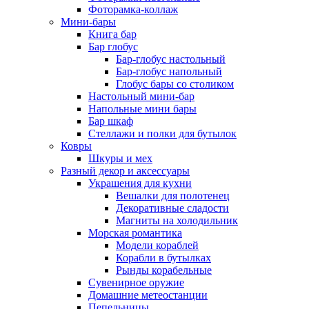
Фоторамка-коллаж
Мини-бары
Книга бар
Бар глобус
Бар-глобус настольный
Бар-глобус напольный
Глобус бары со столиком
Настольный мини-бар
Напольные мини бары
Бар шкаф
Стеллажи и полки для бутылок
Ковры
Шкуры и мех
Разный декор и аксессуары
Украшения для кухни
Вешалки для полотенец
Декоративные сладости
Магниты на холодильник
Морская романтика
Модели кораблей
Корабли в бутылках
Рынды корабельные
Сувенирное оружие
Домашние метеостанции
Пепельницы