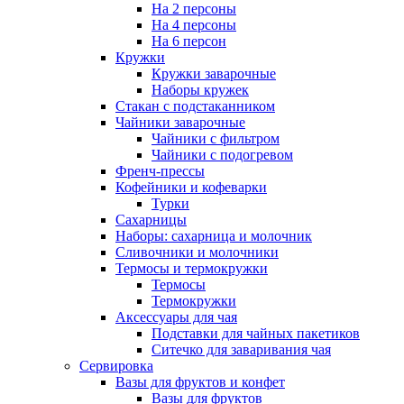
На 2 персоны
На 4 персоны
На 6 персон
Кружки
Кружки заварочные
Наборы кружек
Стакан с подстаканником
Чайники заварочные
Чайники с фильтром
Чайники с подогревом
Френч-прессы
Кофейники и кофеварки
Турки
Сахарницы
Наборы: сахарница и молочник
Сливочники и молочники
Термосы и термокружки
Термосы
Термокружки
Аксессуары для чая
Подставки для чайных пакетиков
Ситечко для заваривания чая
Сервировка
Вазы для фруктов и конфет
Вазы для фруктов