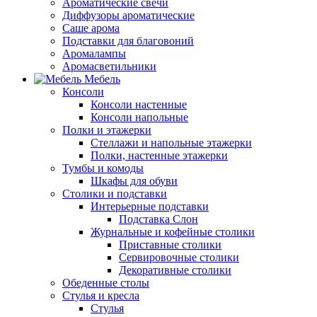
Ароматические свечи
Диффузоры ароматические
Саше арома
Подставки для благовоний
Аромалампы
Аромасветильники
Мебель
Консоли
Консоли настенные
Консоли напольные
Полки и этажерки
Стеллажи и напольные этажерки
Полки, настенные этажерки
Тумбы и комоды
Шкафы для обуви
Столики и подставки
Интерьерные подставки
Подставка Слон
Журнальные и кофейные столики
Приставные столики
Сервировочные столики
Декоративные столики
Обеденные столы
Стулья и кресла
Стулья