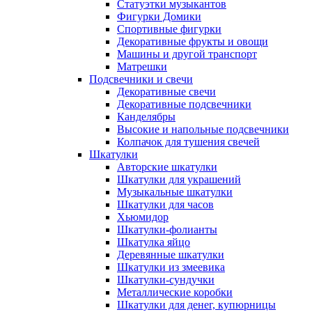
Статуэтки музыкантов
Фигурки Домики
Спортивные фигурки
Декоративные фрукты и овощи
Машины и другой транспорт
Матрешки
Подсвечники и свечи
Декоративные свечи
Декоративные подсвечники
Канделябры
Высокие и напольные подсвечники
Колпачок для тушения свечей
Шкатулки
Авторские шкатулки
Шкатулки для украшений
Музыкальные шкатулки
Шкатулки для часов
Хьюмидор
Шкатулки-фолианты
Шкатулка яйцо
Деревянные шкатулки
Шкатулки из змеевика
Шкатулки-сундучки
Металлические коробки
Шкатулки для денег, купюрницы