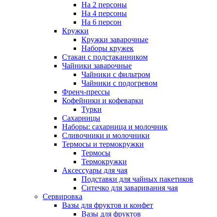
На 2 персоны
На 4 персоны
На 6 персон
Кружки
Кружки заварочные
Наборы кружек
Стакан с подстаканником
Чайники заварочные
Чайники с фильтром
Чайники с подогревом
Френч-прессы
Кофейники и кофеварки
Турки
Сахарницы
Наборы: сахарница и молочник
Сливочники и молочники
Термосы и термокружки
Термосы
Термокружки
Аксессуары для чая
Подставки для чайных пакетиков
Ситечко для заваривания чая
Сервировка
Вазы для фруктов и конфет
Вазы для фруктов