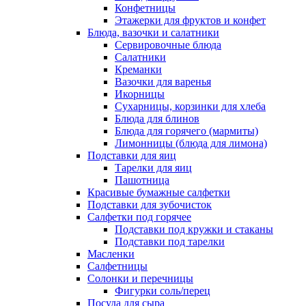
Конфетницы
Этажерки для фруктов и конфет
Блюда, вазочки и салатники
Сервировочные блюда
Салатники
Креманки
Вазочки для варенья
Икорницы
Сухарницы, корзинки для хлеба
Блюда для блинов
Блюда для горячего (мармиты)
Лимонницы (блюда для лимона)
Подставки для яиц
Тарелки для яиц
Пашотница
Красивые бумажные салфетки
Подставки для зубочисток
Салфетки под горячее
Подставки под кружки и стаканы
Подставки под тарелки
Масленки
Салфетницы
Солонки и перечницы
Фигурки соль/перец
Посуда для сыра