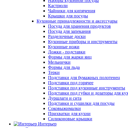
Наборы кухонной посуды
Кастрюли
Чайники для кипячения
Крышки для посуды
Кухонные принадлежности и аксессуары
Посуда для хранения продуктов
Посуда для запекания
Разделочные доски
Кухонные приборы и инструменты
Кухонные ножи
Ложки - подставки
Формы для жарки яиц
Мельнички
Формы для льда
Терки
Подставки для бумажных полотенец
Подставки под горячее
Подставки под кухонные инструменты
Подставки под губки и дозаторы для ку
Дуршлаги и сита
Подставки и сушилки для посуды
Соковыжималки
Прихватки для кухни
Силиконовые крышки
Интерьер