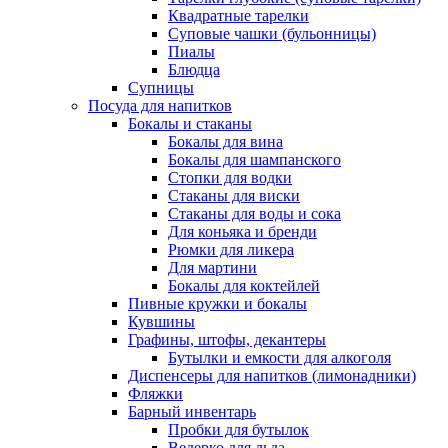
Квадратные тарелки
Суповые чашки (бульонницы)
Пиалы
Блюдца
Супницы
Посуда для напитков
Бокалы и стаканы
Бокалы для вина
Бокалы для шампанского
Стопки для водки
Стаканы для виски
Стаканы для воды и сока
Для коньяка и бренди
Рюмки для ликера
Для мартини
Бокалы для коктейлей
Пивные кружки и бокалы
Кувшины
Графины, штофы, декантеры
Бутылки и емкости для алкоголя
Диспенсеры для напитков (лимонадники)
Фляжки
Барный инвентарь
Пробки для бутылок
Ведерко для льда