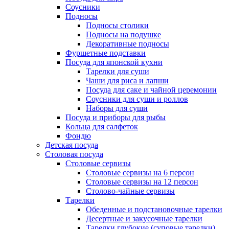
Соусники
Подносы
Подносы столики
Подносы на подушке
Декоративные подносы
Фуршетные подставки
Посуда для японской кухни
Тарелки для суши
Чаши для риса и лапши
Посуда для саке и чайной церемонии
Соусники для суши и роллов
Наборы для суши
Посуда и приборы для рыбы
Кольца для салфеток
Фондю
Детская посуда
Столовая посуда
Столовые сервизы
Столовые сервизы на 6 персон
Столовые сервизы на 12 персон
Столово-чайные сервизы
Тарелки
Обеденные и подстановочные тарелки
Десертные и закусочные тарелки
Тарелки глубокие (суповые тарелки)