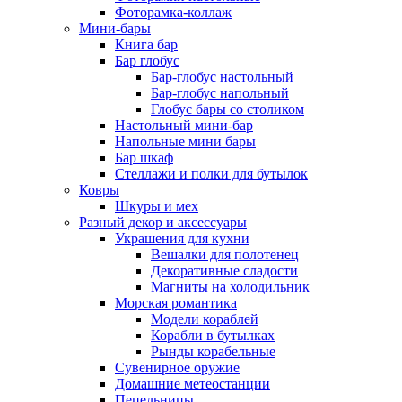
Фоторамка-коллаж
Мини-бары
Книга бар
Бар глобус
Бар-глобус настольный
Бар-глобус напольный
Глобус бары со столиком
Настольный мини-бар
Напольные мини бары
Бар шкаф
Стеллажи и полки для бутылок
Ковры
Шкуры и мех
Разный декор и аксессуары
Украшения для кухни
Вешалки для полотенец
Декоративные сладости
Магниты на холодильник
Морская романтика
Модели кораблей
Корабли в бутылках
Рынды корабельные
Сувенирное оружие
Домашние метеостанции
Пепельницы