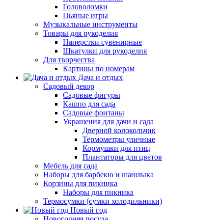
Головоломки
Пьяные игры
Музыкальные инструменты
Товары для рукоделия
Наперстки сувенирные
Шкатулки для рукоделия
Для творчества
Картины по номерам
Дача и отдых
Садовый декор
Садовые фигуры
Кашпо для сада
Садовые фонтаны
Украшения для дачи и сада
Дверной колокольчик
Термометры уличные
Кормушки для птиц
Плантаторы для цветов
Мебель для сада
Наборы для барбекю и шашлыка
Корзины для пикника
Наборы для пикника
Термосумки (сумки холодильники)
Новый год
Новогодняя посуда