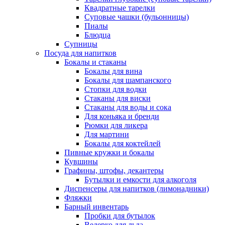
Квадратные тарелки
Суповые чашки (бульонницы)
Пиалы
Блюдца
Супницы
Посуда для напитков
Бокалы и стаканы
Бокалы для вина
Бокалы для шампанского
Стопки для водки
Стаканы для виски
Стаканы для воды и сока
Для коньяка и бренди
Рюмки для ликера
Для мартини
Бокалы для коктейлей
Пивные кружки и бокалы
Кувшины
Графины, штофы, декантеры
Бутылки и емкости для алкоголя
Диспенсеры для напитков (лимонадники)
Фляжки
Барный инвентарь
Пробки для бутылок
Ведерко для льда