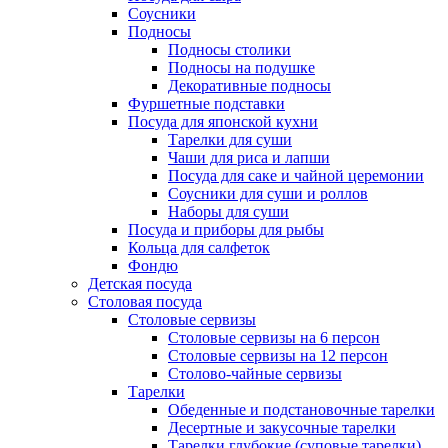
Соусники
Подносы
Подносы столики
Подносы на подушке
Декоративные подносы
Фуршетные подставки
Посуда для японской кухни
Тарелки для суши
Чаши для риса и лапши
Посуда для саке и чайной церемонии
Соусники для суши и роллов
Наборы для суши
Посуда и приборы для рыбы
Кольца для салфеток
Фондю
Детская посуда
Столовая посуда
Столовые сервизы
Столовые сервизы на 6 персон
Столовые сервизы на 12 персон
Столово-чайные сервизы
Тарелки
Обеденные и подстановочные тарелки
Десертные и закусочные тарелки
Тарелки глубокие (суповые тарелки)