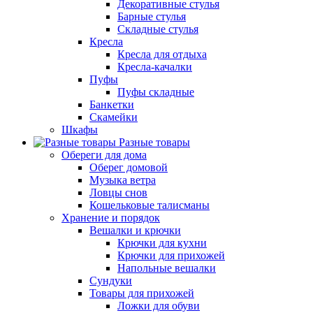
Декоративные стулья
Барные стулья
Складные стулья
Кресла
Кресла для отдыха
Кресла-качалки
Пуфы
Пуфы складные
Банкетки
Скамейки
Шкафы
Разные товары
Обереги для дома
Оберег домовой
Музыка ветра
Ловцы снов
Кошельковые талисманы
Хранение и порядок
Вешалки и крючки
Крючки для кухни
Крючки для прихожей
Напольные вешалки
Сундуки
Товары для прихожей
Ложки для обуви