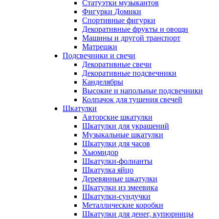
Статуэтки музыкантов
Фигурки Домики
Спортивные фигурки
Декоративные фрукты и овощи
Машины и другой транспорт
Матрешки
Подсвечники и свечи
Декоративные свечи
Декоративные подсвечники
Канделябры
Высокие и напольные подсвечники
Колпачок для тушения свечей
Шкатулки
Авторские шкатулки
Шкатулки для украшений
Музыкальные шкатулки
Шкатулки для часов
Хьюмидор
Шкатулки-фолианты
Шкатулка яйцо
Деревянные шкатулки
Шкатулки из змеевика
Шкатулки-сундучки
Металлические коробки
Шкатулки для денег, купюрницы