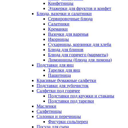
Конфетницы
Этажерки для фруктов и конфет
Блюда, вазочки и салатники
Сервировочные блюда
Салатники
Креманки
Вазочки для варенья
Икорницы
Сухарницы, корзинки для хлеба
Блюда для блинов
Блюда для горячего (мармиты)
Лимонницы (блюда для лимона)
Подставки для яиц
Тарелки для яиц
Пашотница
Красивые бумажные салфетки
Подставки для зубочисток
Салфетки под горячее
Подставки под кружки и стаканы
Подставки под тарелки
Масленки
Салфетницы
Солонки и перечницы
Фигурки соль/перец
Посуда для сыра