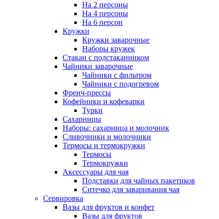
На 2 персоны
На 4 персоны
На 6 персон
Кружки
Кружки заварочные
Наборы кружек
Стакан с подстаканником
Чайники заварочные
Чайники с фильтром
Чайники с подогревом
Френч-прессы
Кофейники и кофеварки
Турки
Сахарницы
Наборы: сахарница и молочник
Сливочники и молочники
Термосы и термокружки
Термосы
Термокружки
Аксессуары для чая
Подставки для чайных пакетиков
Ситечко для заваривания чая
Сервировка
Вазы для фруктов и конфет
Вазы для фруктов