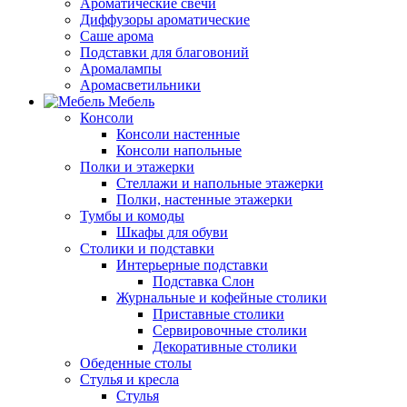
Ароматические свечи
Диффузоры ароматические
Саше арома
Подставки для благовоний
Аромалампы
Аромасветильники
Мебель
Консоли
Консоли настенные
Консоли напольные
Полки и этажерки
Стеллажи и напольные этажерки
Полки, настенные этажерки
Тумбы и комоды
Шкафы для обуви
Столики и подставки
Интерьерные подставки
Подставка Слон
Журнальные и кофейные столики
Приставные столики
Сервировочные столики
Декоративные столики
Обеденные столы
Стулья и кресла
Стулья