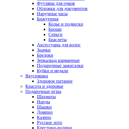
Футляры для очков
Обложки для документов
Наручные часы
Бижутерия
Колье и подвески
Броши
Серьги
Браслеты
Аксессуары для волос
Значки
Брелоки
Зеркальца карманные
Подарочные зажигалки
Кубки и медали
Вкусняшки
Здоровое питание
Красота и здоровье
Подарочные игры
Шахматы
Нарды
Шашки
Домино
Казино
Русское лото
Крестики-нолики