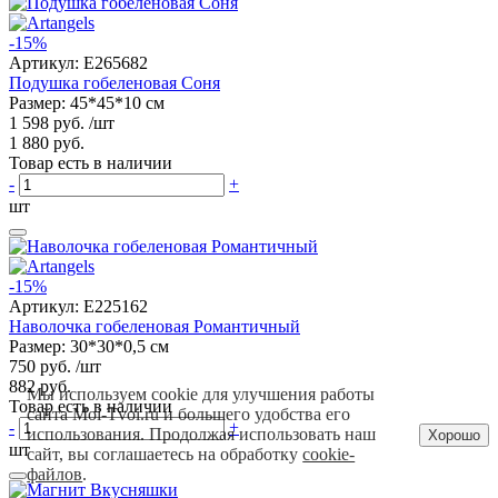
-15%
Артикул:
E265682
Подушка гобеленовая Соня
Размер: 45*45*10 см
1 598 руб.
/шт
1 880 руб.
Товар есть в наличии
-
+
шт
-15%
Артикул:
E225162
Наволочка гобеленовая Романтичный
Размер: 30*30*0,5 см
750 руб.
/шт
882 руб.
Мы используем cookie для улучшения работы
Товар есть в наличии
сайта Moi-Tvoi.ru и большего удобства его
-
+
использования. Продолжая использовать наш
Хорошо
шт
сайт, вы соглашаетесь на обработку
cookie-
файлов
.