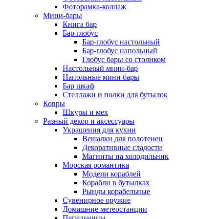
Фоторамка-коллаж
Мини-бары
Книга бар
Бар глобус
Бар-глобус настольный
Бар-глобус напольный
Глобус бары со столиком
Настольный мини-бар
Напольные мини бары
Бар шкаф
Стеллажи и полки для бутылок
Ковры
Шкуры и мех
Разный декор и аксессуары
Украшения для кухни
Вешалки для полотенец
Декоративные сладости
Магниты на холодильник
Морская романтика
Модели кораблей
Корабли в бутылках
Рынды корабельные
Сувенирное оружие
Домашние метеостанции
Пепельницы