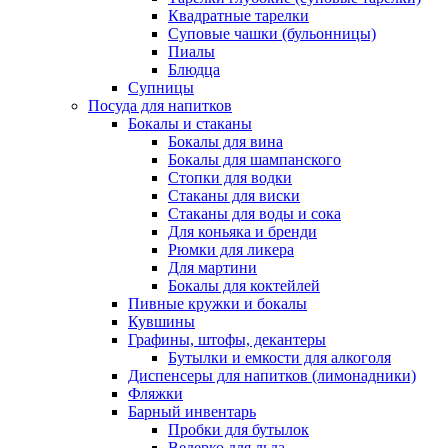
Квадратные тарелки
Суповые чашки (бульонницы)
Пиалы
Блюдца
Супницы
Посуда для напитков
Бокалы и стаканы
Бокалы для вина
Бокалы для шампанского
Стопки для водки
Стаканы для виски
Стаканы для воды и сока
Для коньяка и бренди
Рюмки для ликера
Для мартини
Бокалы для коктейлей
Пивные кружки и бокалы
Кувшины
Графины, штофы, декантеры
Бутылки и емкости для алкоголя
Диспенсеры для напитков (лимонадники)
Фляжки
Барный инвентарь
Пробки для бутылок
Ведерко для льда