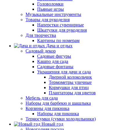
Головоломки
Пьяные игры
Музыкальные инструменты
Товары для рукоделия
Наперстки сувенирные
Шкатулки для рукоделия
Для творчества
Картины по номерам
Дача и отдых
Садовый декор
Садовые фигуры
Кашпо для сада
Садовые фонтаны
Украшения для дачи и сада
Дверной колокольчик
Термометры уличные
Кормушки для птиц
Плантаторы для цветов
Мебель для сада
Наборы для барбекю и шашлыка
Корзины для пикника
Наборы для пикника
Термосумки (сумки холодильники)
Новый год
Новогодняя посуда