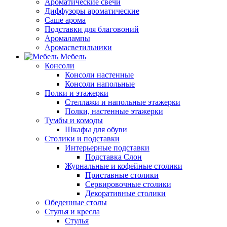
Ароматические свечи
Диффузоры ароматические
Саше арома
Подставки для благовоний
Аромалампы
Аромасветильники
Мебель
Консоли
Консоли настенные
Консоли напольные
Полки и этажерки
Стеллажи и напольные этажерки
Полки, настенные этажерки
Тумбы и комоды
Шкафы для обуви
Столики и подставки
Интерьерные подставки
Подставка Слон
Журнальные и кофейные столики
Приставные столики
Сервировочные столики
Декоративные столики
Обеденные столы
Стулья и кресла
Стулья