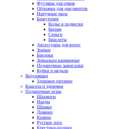
Футляры для очков
Обложки для документов
Наручные часы
Бижутерия
Колье и подвески
Броши
Серьги
Браслеты
Аксессуары для волос
Значки
Брелоки
Зеркальца карманные
Подарочные зажигалки
Кубки и медали
Вкусняшки
Здоровое питание
Красота и здоровье
Подарочные игры
Шахматы
Нарды
Шашки
Домино
Казино
Русское лото
Крестики-нолики