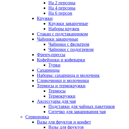
На 2 персоны
На 4 персоны
На 6 персон
Кружки
Кружки заварочные
Наборы кружек
Стакан с подстаканником
Чайники заварочные
Чайники с фильтром
Чайники с подогревом
Френч-прессы
Кофейники и кофеварки
Турки
Сахарницы
Наборы: сахарница и молочник
Сливочники и молочники
Термосы и термокружки
Термосы
Термокружки
Аксессуары для чая
Подставки для чайных пакетиков
Ситечко для заваривания чая
Сервировка
Вазы для фруктов и конфет
Вазы для фруктов