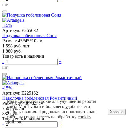
шт
-15%
Артикул:
E265682
Подушка гобеленовая Соня
Размер: 45*45*10 см
1 598 руб.
/шт
1 880 руб.
Товар есть в наличии
-
+
шт
-15%
Артикул:
E225162
Наволочка гобеленовая Романтичный
Мы используем cookie для улучшения работы
Размер: 30*30*0,5 см
сайта Moi-Tvoi.ru и большего удобства его
750 руб.
/шт
использования. Продолжая использовать наш
Хорошо
882 руб.
сайт, вы соглашаетесь на обработку
cookie-
Товар есть в наличии
файлов
.
-
+