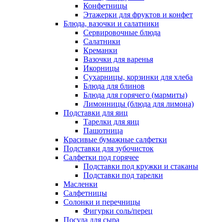
Конфетницы
Этажерки для фруктов и конфет
Блюда, вазочки и салатники
Сервировочные блюда
Салатники
Креманки
Вазочки для варенья
Икорницы
Сухарницы, корзинки для хлеба
Блюда для блинов
Блюда для горячего (мармиты)
Лимонницы (блюда для лимона)
Подставки для яиц
Тарелки для яиц
Пашотница
Красивые бумажные салфетки
Подставки для зубочисток
Салфетки под горячее
Подставки под кружки и стаканы
Подставки под тарелки
Масленки
Салфетницы
Солонки и перечницы
Фигурки соль/перец
Посуда для сыра