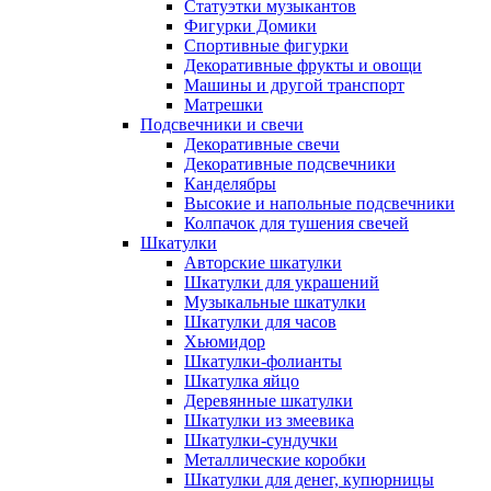
Статуэтки музыкантов
Фигурки Домики
Спортивные фигурки
Декоративные фрукты и овощи
Машины и другой транспорт
Матрешки
Подсвечники и свечи
Декоративные свечи
Декоративные подсвечники
Канделябры
Высокие и напольные подсвечники
Колпачок для тушения свечей
Шкатулки
Авторские шкатулки
Шкатулки для украшений
Музыкальные шкатулки
Шкатулки для часов
Хьюмидор
Шкатулки-фолианты
Шкатулка яйцо
Деревянные шкатулки
Шкатулки из змеевика
Шкатулки-сундучки
Металлические коробки
Шкатулки для денег, купюрницы