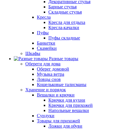
Декоративные стулья
Барные стулья
Складные стулья
Кресла
Кресла для отдыха
Кресла-качалки
Пуфы
Пуфы складные
Банкетки
Скамейки
Шкафы
Разные товары
Обереги для дома
Оберег домовой
Музыка ветра
Ловцы снов
Кошельковые талисманы
Хранение и порядок
Вешалки и крючки
Крючки для кухни
Крючки для прихожей
Напольные вешалки
Сундуки
Товары для прихожей
Ложки для обуви