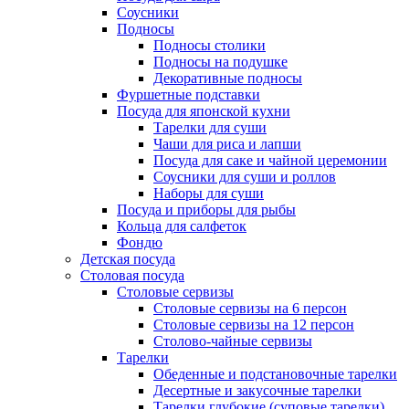
Соусники
Подносы
Подносы столики
Подносы на подушке
Декоративные подносы
Фуршетные подставки
Посуда для японской кухни
Тарелки для суши
Чаши для риса и лапши
Посуда для саке и чайной церемонии
Соусники для суши и роллов
Наборы для суши
Посуда и приборы для рыбы
Кольца для салфеток
Фондю
Детская посуда
Столовая посуда
Столовые сервизы
Столовые сервизы на 6 персон
Столовые сервизы на 12 персон
Столово-чайные сервизы
Тарелки
Обеденные и подстановочные тарелки
Десертные и закусочные тарелки
Тарелки глубокие (суповые тарелки)