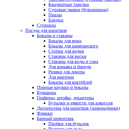
Квадратные тарелки
Суповые чашки (бульонницы)
Пиалы
Блюдца
Супницы
Посуда для напитков
Бокалы и стаканы
Бокалы для вина
Бокалы для шампанского
Стопки для водки
Стаканы для виски
Стаканы для воды и сока
Для коньяка и бренди
Рюмки для ликера
Для мартини
Бокалы для коктейлей
Пивные кружки и бокалы
Кувшины
Графины, штофы, декантеры
Бутылки и емкости для алкоголя
Диспенсеры для напитков (лимонадники)
Фляжки
Барный инвентарь
Пробки для бутылок
Ведерко для льда