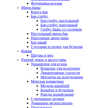
Фоторамка-коллаж
Мини-бары
Книга бар
Бар глобус
Бар-глобус настольный
Бар-глобус напольный
Глобус бары со столиком
Настольный мини-бар
Напольные мини бары
Бар шкаф
Стеллажи и полки для бутылок
Ковры
Шкуры и мех
Разный декор и аксессуары
Украшения для кухни
Вешалки для полотенец
Декоративные сладости
Магниты на холодильник
Морская романтика
Модели кораблей
Корабли в бутылках
Рынды корабельные
Сувенирное оружие
Домашние метеостанции
Пепельницы