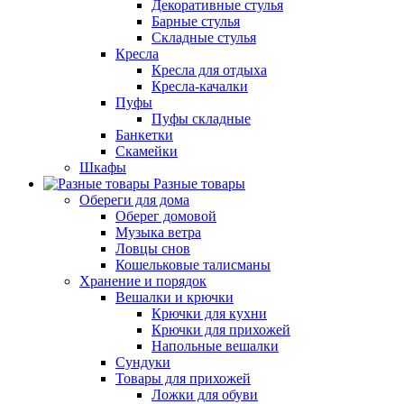
Декоративные стулья
Барные стулья
Складные стулья
Кресла
Кресла для отдыха
Кресла-качалки
Пуфы
Пуфы складные
Банкетки
Скамейки
Шкафы
Разные товары
Обереги для дома
Оберег домовой
Музыка ветра
Ловцы снов
Кошельковые талисманы
Хранение и порядок
Вешалки и крючки
Крючки для кухни
Крючки для прихожей
Напольные вешалки
Сундуки
Товары для прихожей
Ложки для обуви