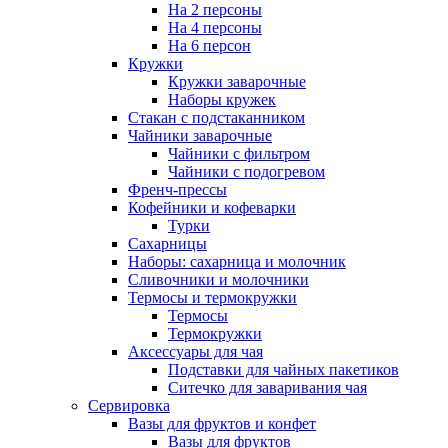
На 2 персоны
На 4 персоны
На 6 персон
Кружки
Кружки заварочные
Наборы кружек
Стакан с подстаканником
Чайники заварочные
Чайники с фильтром
Чайники с подогревом
Френч-прессы
Кофейники и кофеварки
Турки
Сахарницы
Наборы: сахарница и молочник
Сливочники и молочники
Термосы и термокружки
Термосы
Термокружки
Аксессуары для чая
Подставки для чайных пакетиков
Ситечко для заваривания чая
Сервировка
Вазы для фруктов и конфет
Вазы для фруктов