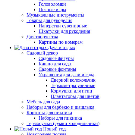
Головоломки
Пьяные игры
Музыкальные инструменты
Товары для рукоделия
Наперстки сувенирные
Шкатулки для рукоделия
Для творчества
Картины по номерам
Дача и отдых
Садовый декор
Садовые фигуры
Кашпо для сада
Садовые фонтаны
Украшения для дачи и сада
Дверной колокольчик
Термометры уличные
Кормушки для птиц
Плантаторы для цветов
Мебель для сада
Наборы для барбекю и шашлыка
Корзины для пикника
Наборы для пикника
Термосумки (сумки холодильники)
Новый год
Новогодняя посуда