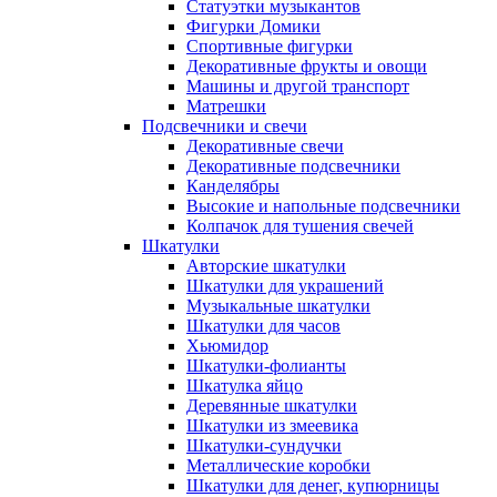
Статуэтки музыкантов
Фигурки Домики
Спортивные фигурки
Декоративные фрукты и овощи
Машины и другой транспорт
Матрешки
Подсвечники и свечи
Декоративные свечи
Декоративные подсвечники
Канделябры
Высокие и напольные подсвечники
Колпачок для тушения свечей
Шкатулки
Авторские шкатулки
Шкатулки для украшений
Музыкальные шкатулки
Шкатулки для часов
Хьюмидор
Шкатулки-фолианты
Шкатулка яйцо
Деревянные шкатулки
Шкатулки из змеевика
Шкатулки-сундучки
Металлические коробки
Шкатулки для денег, купюрницы