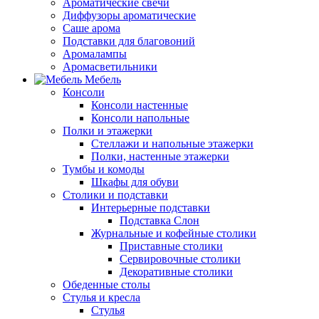
Ароматические свечи
Диффузоры ароматические
Саше арома
Подставки для благовоний
Аромалампы
Аромасветильники
Мебель
Консоли
Консоли настенные
Консоли напольные
Полки и этажерки
Стеллажи и напольные этажерки
Полки, настенные этажерки
Тумбы и комоды
Шкафы для обуви
Столики и подставки
Интерьерные подставки
Подставка Слон
Журнальные и кофейные столики
Приставные столики
Сервировочные столики
Декоративные столики
Обеденные столы
Стулья и кресла
Стулья