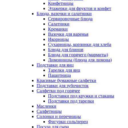
Конфетницы
Этажерки для фруктов и конфет
Блюда, вазочки и салатники
Сервировочные блюда
Салатники
Креманки
Вазочки для варенья
Икорницы
Сухарницы, корзинки для хлеба
Блюда для блинов
Блюда для горячего (мармиты)
Лимонницы (блюда для лимона)
Подставки для яиц
Тарелки для яиц
Пашотница
Красивые бумажные салфетки
Подставки для зубочисток
Салфетки под горячее
Подставки под кружки и стаканы
Подставки под тарелки
Масленки
Салфетницы
Солонки и перечницы
Фигурки соль/перец
Посуда для сыра