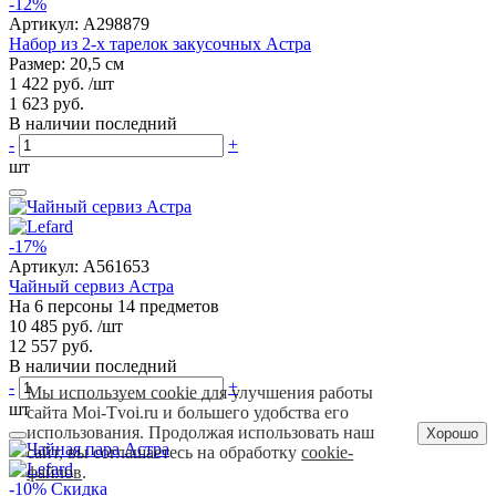
-12%
Артикул:
A298879
Набор из 2-х тарелок закусочных Астра
Размер: 20,5 см
1 422 руб.
/шт
1 623 руб.
В наличии последний
-
+
шт
-17%
Артикул:
A561653
Чайный сервиз Астра
На 6 персоны 14 предметов
10 485 руб.
/шт
12 557 руб.
В наличии последний
-
+
Мы используем cookie для улучшения работы
шт
сайта Moi-Tvoi.ru и большего удобства его
использования. Продолжая использовать наш
Хорошо
сайт, вы соглашаетесь на обработку
cookie-
файлов
.
-10%
Скидка