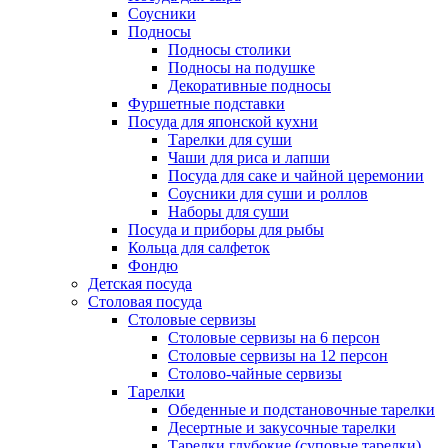
Соусники
Подносы
Подносы столики
Подносы на подушке
Декоративные подносы
Фуршетные подставки
Посуда для японской кухни
Тарелки для суши
Чаши для риса и лапши
Посуда для саке и чайной церемонии
Соусники для суши и роллов
Наборы для суши
Посуда и приборы для рыбы
Кольца для салфеток
Фондю
Детская посуда
Столовая посуда
Столовые сервизы
Столовые сервизы на 6 персон
Столовые сервизы на 12 персон
Столово-чайные сервизы
Тарелки
Обеденные и подстановочные тарелки
Десертные и закусочные тарелки
Тарелки глубокие (суповые тарелки)