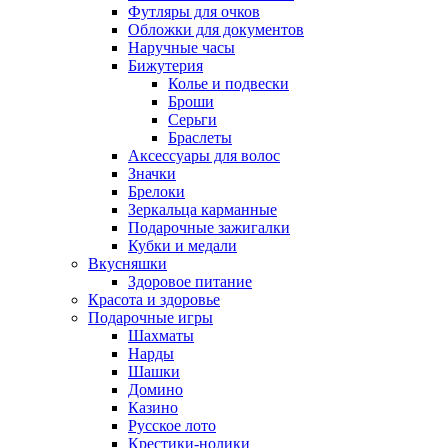
Футляры для очков
Обложки для документов
Наручные часы
Бижутерия
Колье и подвески
Броши
Серьги
Браслеты
Аксессуары для волос
Значки
Брелоки
Зеркальца карманные
Подарочные зажигалки
Кубки и медали
Вкусняшки
Здоровое питание
Красота и здоровье
Подарочные игры
Шахматы
Нарды
Шашки
Домино
Казино
Русское лото
Крестики-нолики