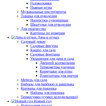
Головоломки
Пьяные игры
Музыкальные инструменты
Товары для рукоделия
Наперстки сувенирные
Шкатулки для рукоделия
Для творчества
Картины по номерам
Дача и отдых
Садовый декор
Садовые фигуры
Кашпо для сада
Садовые фонтаны
Украшения для дачи и сада
Дверной колокольчик
Термометры уличные
Кормушки для птиц
Плантаторы для цветов
Мебель для сада
Наборы для барбекю и шашлыка
Корзины для пикника
Наборы для пикника
Термосумки (сумки холодильники)
Новый год
Новогодняя посуда