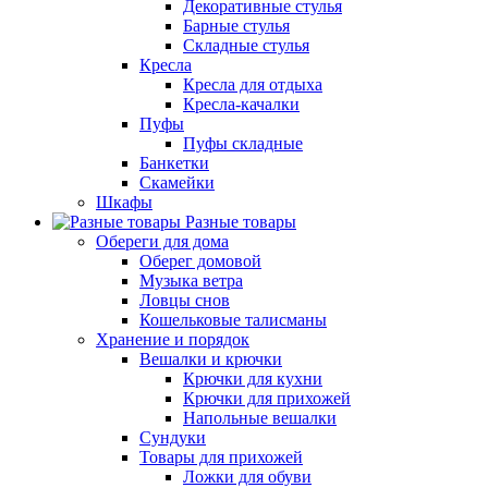
Декоративные стулья
Барные стулья
Складные стулья
Кресла
Кресла для отдыха
Кресла-качалки
Пуфы
Пуфы складные
Банкетки
Скамейки
Шкафы
Разные товары
Обереги для дома
Оберег домовой
Музыка ветра
Ловцы снов
Кошельковые талисманы
Хранение и порядок
Вешалки и крючки
Крючки для кухни
Крючки для прихожей
Напольные вешалки
Сундуки
Товары для прихожей
Ложки для обуви