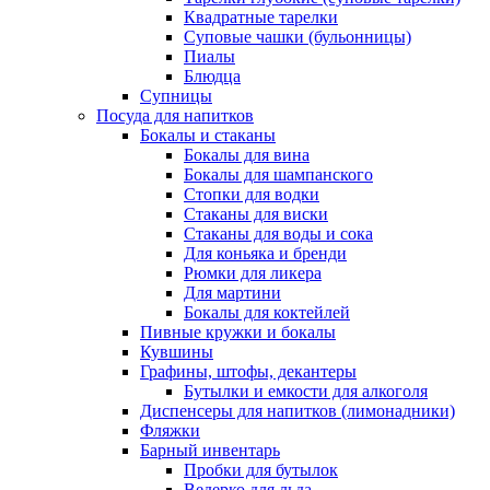
Квадратные тарелки
Суповые чашки (бульонницы)
Пиалы
Блюдца
Супницы
Посуда для напитков
Бокалы и стаканы
Бокалы для вина
Бокалы для шампанского
Стопки для водки
Стаканы для виски
Стаканы для воды и сока
Для коньяка и бренди
Рюмки для ликера
Для мартини
Бокалы для коктейлей
Пивные кружки и бокалы
Кувшины
Графины, штофы, декантеры
Бутылки и емкости для алкоголя
Диспенсеры для напитков (лимонадники)
Фляжки
Барный инвентарь
Пробки для бутылок
Ведерко для льда