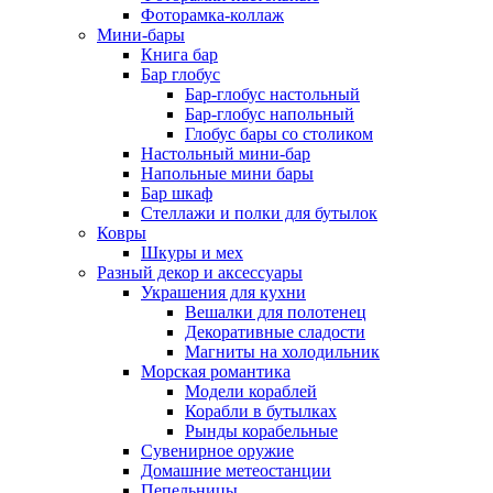
Фоторамка-коллаж
Мини-бары
Книга бар
Бар глобус
Бар-глобус настольный
Бар-глобус напольный
Глобус бары со столиком
Настольный мини-бар
Напольные мини бары
Бар шкаф
Стеллажи и полки для бутылок
Ковры
Шкуры и мех
Разный декор и аксессуары
Украшения для кухни
Вешалки для полотенец
Декоративные сладости
Магниты на холодильник
Морская романтика
Модели кораблей
Корабли в бутылках
Рынды корабельные
Сувенирное оружие
Домашние метеостанции
Пепельницы