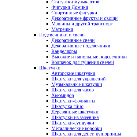
Статуэтки музыкантов
Фигурки Домики
Спортивные фигурки
Декоративные фрукты и овощи
Машины и другой транспорт
Матрешки
Подсвечники и свечи
Декоративные свечи
Декоративные подсвечники
Канделябры
Высокие и напольные подсвечники
Колпачок для тушения свечей
Шкатулки
Авторские шкатулки
Шкатулки для украшений
Музыкальные шкатулки
Шкатулки для часов
Хьюмидор
Шкатулки-фолианты
Шкатулка яйцо
Деревянные шкатулки
Шкатулки из змеевика
Шкатулки-сундучки
Металлические коробки
Шкатулки для денег, купюрницы