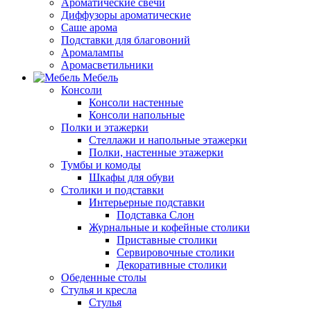
Ароматические свечи
Диффузоры ароматические
Саше арома
Подставки для благовоний
Аромалампы
Аромасветильники
Мебель
Консоли
Консоли настенные
Консоли напольные
Полки и этажерки
Стеллажи и напольные этажерки
Полки, настенные этажерки
Тумбы и комоды
Шкафы для обуви
Столики и подставки
Интерьерные подставки
Подставка Слон
Журнальные и кофейные столики
Приставные столики
Сервировочные столики
Декоративные столики
Обеденные столы
Стулья и кресла
Стулья