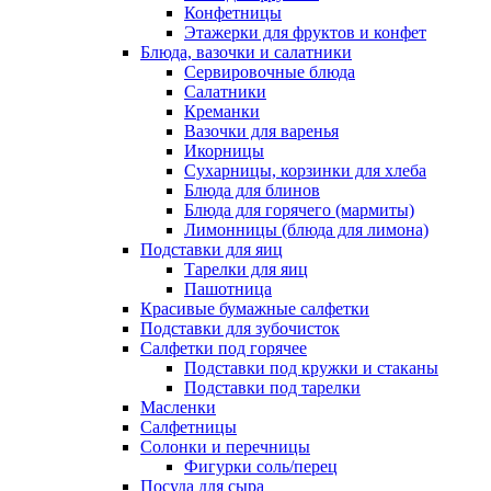
Конфетницы
Этажерки для фруктов и конфет
Блюда, вазочки и салатники
Сервировочные блюда
Салатники
Креманки
Вазочки для варенья
Икорницы
Сухарницы, корзинки для хлеба
Блюда для блинов
Блюда для горячего (мармиты)
Лимонницы (блюда для лимона)
Подставки для яиц
Тарелки для яиц
Пашотница
Красивые бумажные салфетки
Подставки для зубочисток
Салфетки под горячее
Подставки под кружки и стаканы
Подставки под тарелки
Масленки
Салфетницы
Солонки и перечницы
Фигурки соль/перец
Посуда для сыра