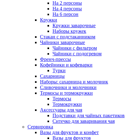
На 2 персоны
На 4 персоны
На 6 персон
Кружки
Кружки заварочные
Наборы кружек
Стакан с подстаканником
Чайники заварочные
Чайники с фильтром
Чайники с подогревом
Френч-прессы
Кофейники и кофеварки
Турки
Сахарницы
Наборы: сахарница и молочник
Сливочники и молочники
Термосы и термокружки
Термосы
Термокружки
Аксессуары для чая
Подставки для чайных пакетиков
Ситечко для заваривания чая
Сервировка
Вазы для фруктов и конфет
Вазы для фруктов