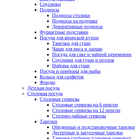
Соусники
Подносы
Подносы столики
Подносы на подушке
Декоративные подносы
Фуршетные подставки
Посуда для японской кухни
Тарелки для суши
Чаши для риса и лапши
Посуда для саке и чайной церемонии
Соусники для суши и роллов
Наборы для суши
Посуда и приборы для рыбы
Кольца для салфеток
Фондю
Детская посуда
Столовая посуда
Столовые сервизы
Столовые сервизы на 6 персон
Столовые сервизы на 12 персон
Столово-чайные сервизы
Тарелки
Обеденные и подстановочные тарелки
Десертные и закусочные тарелки
Тарелки глубокие (суповые тарелки)