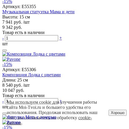
-15%
Артикул:
E55355
Музыкальная статуэтка Мама и дети
Высота: 15 см
7 941 руб.
/шт
9 342 руб.
Товар есть в наличии
-
+
шт
-15%
Артикул:
E55306
Композиция Лодка с цветами
Длина: 25 см
8 540 руб.
/шт
10 047 руб.
Товар есть в наличии
-
+
Мы используем cookie для улучшения работы
шт
сайта Moi-Tvoi.ru и большего удобства его
использования. Продолжая использовать наш
Хорошо
сайт, вы соглашаетесь на обработку
cookie-
файлов
.
-15%