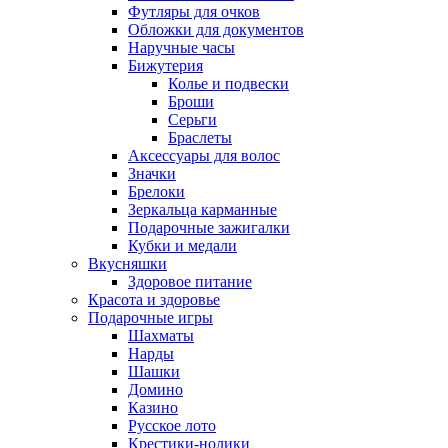
Футляры для очков
Обложки для документов
Наручные часы
Бижутерия
Колье и подвески
Броши
Серьги
Браслеты
Аксессуары для волос
Значки
Брелоки
Зеркальца карманные
Подарочные зажигалки
Кубки и медали
Вкусняшки
Здоровое питание
Красота и здоровье
Подарочные игры
Шахматы
Нарды
Шашки
Домино
Казино
Русское лото
Крестики-нолики