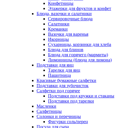
Конфетницы
Этажерки для фруктов и конфет
Блюда, вазочки и салатники
Сервировочные блюда
Салатники
Креманки
Вазочки для варенья
Икорницы
Сухарницы, корзинки для хлеба
Блюда для блинов
Блюда для горячего (мармиты)
Лимонницы (блюда для лимона)
Подставки для яиц
Тарелки для яиц
Пашотница
Красивые бумажные салфетки
Подставки для зубочисток
Салфетки под горячее
Подставки под кружки и стаканы
Подставки под тарелки
Масленки
Салфетницы
Солонки и перечницы
Фигурки соль/перец
Посуда для сыра