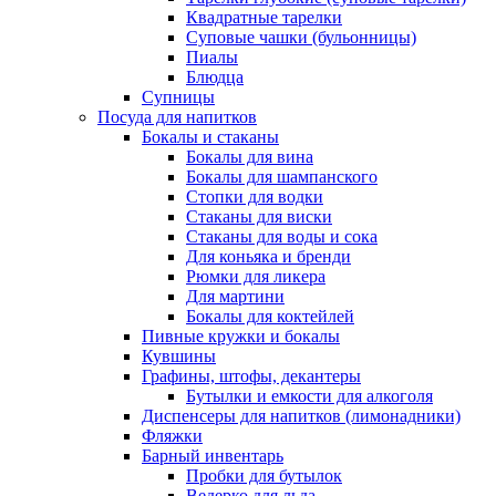
Квадратные тарелки
Суповые чашки (бульонницы)
Пиалы
Блюдца
Супницы
Посуда для напитков
Бокалы и стаканы
Бокалы для вина
Бокалы для шампанского
Стопки для водки
Стаканы для виски
Стаканы для воды и сока
Для коньяка и бренди
Рюмки для ликера
Для мартини
Бокалы для коктейлей
Пивные кружки и бокалы
Кувшины
Графины, штофы, декантеры
Бутылки и емкости для алкоголя
Диспенсеры для напитков (лимонадники)
Фляжки
Барный инвентарь
Пробки для бутылок
Ведерко для льда