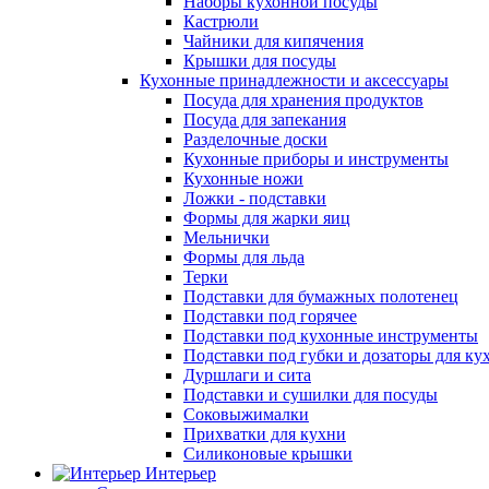
Наборы кухонной посуды
Кастрюли
Чайники для кипячения
Крышки для посуды
Кухонные принадлежности и аксессуары
Посуда для хранения продуктов
Посуда для запекания
Разделочные доски
Кухонные приборы и инструменты
Кухонные ножи
Ложки - подставки
Формы для жарки яиц
Мельнички
Формы для льда
Терки
Подставки для бумажных полотенец
Подставки под горячее
Подставки под кухонные инструменты
Подставки под губки и дозаторы для ку
Дуршлаги и сита
Подставки и сушилки для посуды
Соковыжималки
Прихватки для кухни
Силиконовые крышки
Интерьер