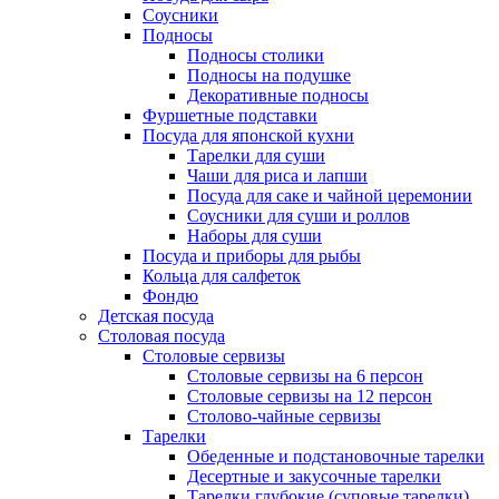
Соусники
Подносы
Подносы столики
Подносы на подушке
Декоративные подносы
Фуршетные подставки
Посуда для японской кухни
Тарелки для суши
Чаши для риса и лапши
Посуда для саке и чайной церемонии
Соусники для суши и роллов
Наборы для суши
Посуда и приборы для рыбы
Кольца для салфеток
Фондю
Детская посуда
Столовая посуда
Столовые сервизы
Столовые сервизы на 6 персон
Столовые сервизы на 12 персон
Столово-чайные сервизы
Тарелки
Обеденные и подстановочные тарелки
Десертные и закусочные тарелки
Тарелки глубокие (суповые тарелки)