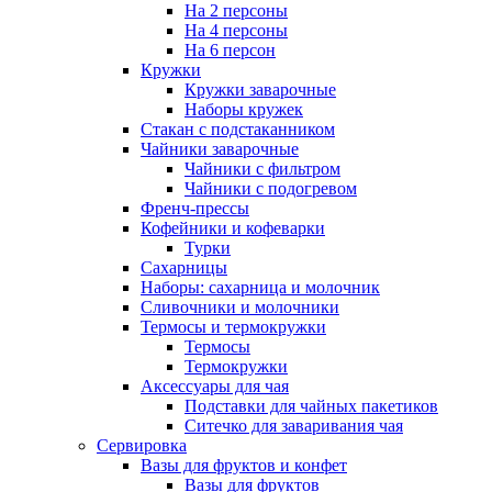
На 2 персоны
На 4 персоны
На 6 персон
Кружки
Кружки заварочные
Наборы кружек
Стакан с подстаканником
Чайники заварочные
Чайники с фильтром
Чайники с подогревом
Френч-прессы
Кофейники и кофеварки
Турки
Сахарницы
Наборы: сахарница и молочник
Сливочники и молочники
Термосы и термокружки
Термосы
Термокружки
Аксессуары для чая
Подставки для чайных пакетиков
Ситечко для заваривания чая
Сервировка
Вазы для фруктов и конфет
Вазы для фруктов