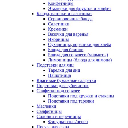
Конфетницы
Этажерки для фруктов и конфет
Блюда, вазочки и салатники
Сервировочные блюда
Салатники
Креманки
Вазочки для варенья
Икорницы
Сухарницы, корзинки для хлеба
Блюда для блинов
Блюда для горячего (мармиты)
Лимонницы (блюда для лимона)
Подставки для яиц
Тарелки для яиц
Пашотница
Красивые бумажные салфетки
Подставки для зубочисток
Салфетки под горячее
Подставки под кружки и стаканы
Подставки под тарелки
Масленки
Салфетницы
Солонки и перечницы
Фигурки соль/перец
Посуда для сыра