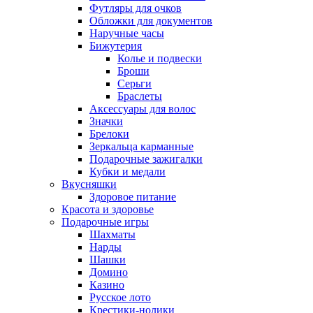
Футляры для очков
Обложки для документов
Наручные часы
Бижутерия
Колье и подвески
Броши
Серьги
Браслеты
Аксессуары для волос
Значки
Брелоки
Зеркальца карманные
Подарочные зажигалки
Кубки и медали
Вкусняшки
Здоровое питание
Красота и здоровье
Подарочные игры
Шахматы
Нарды
Шашки
Домино
Казино
Русское лото
Крестики-нолики