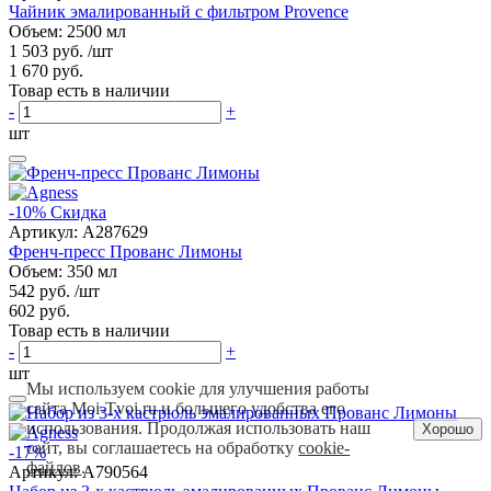
Чайник эмалированный с фильтром Provence
Объем: 2500 мл
1 503 руб.
/шт
1 670 руб.
Товар есть в наличии
-
+
шт
-10%
Скидка
Артикул:
A287629
Френч-пресс Прованс Лимоны
Объем: 350 мл
542 руб.
/шт
602 руб.
Товар есть в наличии
-
+
шт
Мы используем cookie для улучшения работы
сайта Moi-Tvoi.ru и большего удобства его
использования. Продолжая использовать наш
Хорошо
сайт, вы соглашаетесь на обработку
cookie-
-17%
файлов
.
Артикул:
A790564