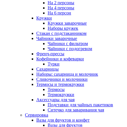
На 2 персоны
На 4 персоны
На 6 персон
Кружки
Кружки заварочные
Наборы кружек
Стакан с подстаканником
Чайники заварочные
Чайники с фильтром
Чайники с подогревом
Френч-прессы
Кофейники и кофеварки
Турки
Сахарницы
Наборы: сахарница и молочник
Сливочники и молочники
Термосы и термокружки
Термосы
Термокружки
Аксессуары для чая
Подставки для чайных пакетиков
Ситечко для заваривания чая
Сервировка
Вазы для фруктов и конфет
Вазы для фруктов