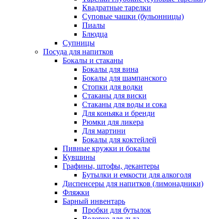
Квадратные тарелки
Суповые чашки (бульонницы)
Пиалы
Блюдца
Супницы
Посуда для напитков
Бокалы и стаканы
Бокалы для вина
Бокалы для шампанского
Стопки для водки
Стаканы для виски
Стаканы для воды и сока
Для коньяка и бренди
Рюмки для ликера
Для мартини
Бокалы для коктейлей
Пивные кружки и бокалы
Кувшины
Графины, штофы, декантеры
Бутылки и емкости для алкоголя
Диспенсеры для напитков (лимонадники)
Фляжки
Барный инвентарь
Пробки для бутылок
Ведерко для льда