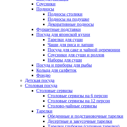
Соусники
Подносы
Подносы столики
Подносы на подушке
Декоративные подносы
Фуршетные подставки
Посуда для японской кухни
Тарелки для суши
Чаши для риса и лапши
Посуда для саке и чайной церемонии
Соусники для суши и роллов
Наборы для суши
Посуда и приборы для рыбы
Кольца для салфеток
Фондю
Детская посуда
Столовая посуда
Столовые сервизы
Столовые сервизы на 6 персон
Столовые сервизы на 12 персон
Столово-чайные сервизы
Тарелки
Обеденные и подстановочные тарелки
Десертные и закусочные тарелки
Тарелки глубокие (суповые тарелки)