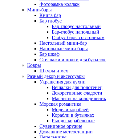
Фоторамка-коллаж
Мини-бары
Книга бар
Бар глобус
Бар-глобус настольный
Бар-глобус напольный
Глобус бары со столиком
Настольный мини-бар
Напольные мини бары
Бар шкаф
Стеллажи и полки для бутылок
Ковры
Шкуры и мех
Разный декор и аксессуары
Украшения для кухни
Вешалки для полотенец
Декоративные сладости
Магниты на холодильник
Морская романтика
Модели кораблей
Корабли в бутылках
Рынды корабельные
Сувенирное оружие
Домашние метеостанции
Пепельницы