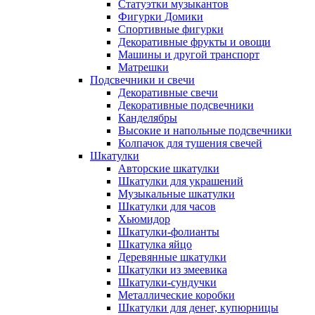
Статуэтки музыкантов
Фигурки Домики
Спортивные фигурки
Декоративные фрукты и овощи
Машины и другой транспорт
Матрешки
Подсвечники и свечи
Декоративные свечи
Декоративные подсвечники
Канделябры
Высокие и напольные подсвечники
Колпачок для тушения свечей
Шкатулки
Авторские шкатулки
Шкатулки для украшений
Музыкальные шкатулки
Шкатулки для часов
Хьюмидор
Шкатулки-фолианты
Шкатулка яйцо
Деревянные шкатулки
Шкатулки из змеевика
Шкатулки-сундучки
Металлические коробки
Шкатулки для денег, купюрницы