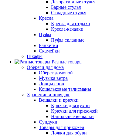
Декоративные стулья
Барные стулья
Складные стулья
Кресла
Кресла для отдыха
Кресла-качалки
Пуфы
Пуфы складные
Банкетки
Скамейки
Шкафы
Разные товары
Обереги для дома
Оберег домовой
Музыка ветра
Ловцы снов
Кошельковые талисманы
Хранение и порядок
Вешалки и крючки
Крючки для кухни
Крючки для прихожей
Напольные вешалки
Сундуки
Товары для прихожей
Ложки для обуви