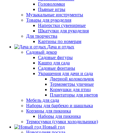
Головоломки
Пьяные игры
Музыкальные инструменты
Товары для рукоделия
Наперстки сувенирные
Шкатулки для рукоделия
Для творчества
Картины по номерам
Дача и отдых
Садовый декор
Садовые фигуры
Кашпо для сада
Садовые фонтаны
Украшения для дачи и сада
Дверной колокольчик
Термометры уличные
Кормушки для птиц
Плантаторы для цветов
Мебель для сада
Наборы для барбекю и шашлыка
Корзины для пикника
Наборы для пикника
Термосумки (сумки холодильники)
Новый год
Новогодняя посуда