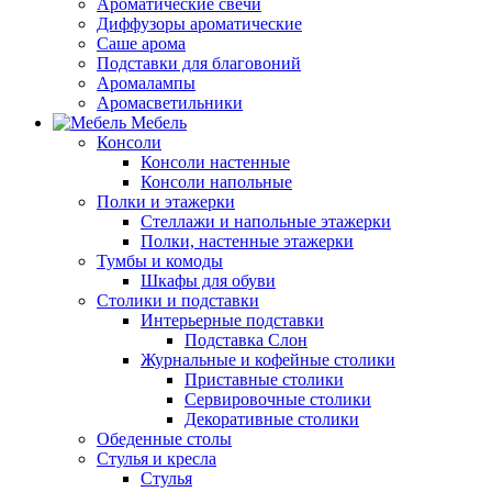
Ароматические свечи
Диффузоры ароматические
Саше арома
Подставки для благовоний
Аромалампы
Аромасветильники
Мебель
Консоли
Консоли настенные
Консоли напольные
Полки и этажерки
Стеллажи и напольные этажерки
Полки, настенные этажерки
Тумбы и комоды
Шкафы для обуви
Столики и подставки
Интерьерные подставки
Подставка Слон
Журнальные и кофейные столики
Приставные столики
Сервировочные столики
Декоративные столики
Обеденные столы
Стулья и кресла
Стулья