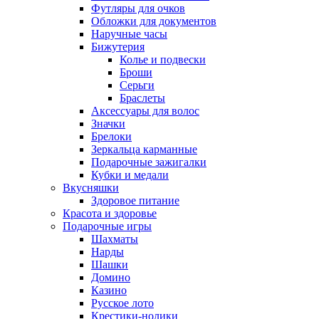
Футляры для очков
Обложки для документов
Наручные часы
Бижутерия
Колье и подвески
Броши
Серьги
Браслеты
Аксессуары для волос
Значки
Брелоки
Зеркальца карманные
Подарочные зажигалки
Кубки и медали
Вкусняшки
Здоровое питание
Красота и здоровье
Подарочные игры
Шахматы
Нарды
Шашки
Домино
Казино
Русское лото
Крестики-нолики