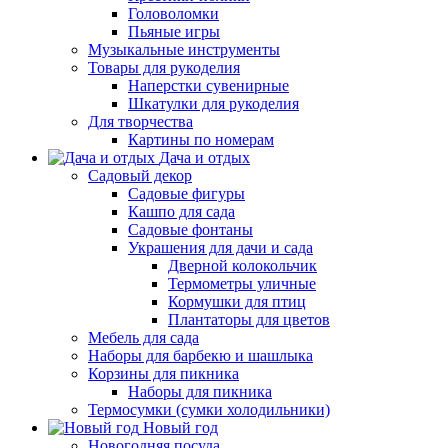
Головоломки
Пьяные игры
Музыкальные инструменты
Товары для рукоделия
Наперстки сувенирные
Шкатулки для рукоделия
Для творчества
Картины по номерам
Дача и отдых
Садовый декор
Садовые фигуры
Кашпо для сада
Садовые фонтаны
Украшения для дачи и сада
Дверной колокольчик
Термометры уличные
Кормушки для птиц
Плантаторы для цветов
Мебель для сада
Наборы для барбекю и шашлыка
Корзины для пикника
Наборы для пикника
Термосумки (сумки холодильники)
Новый год
Новогодняя посуда