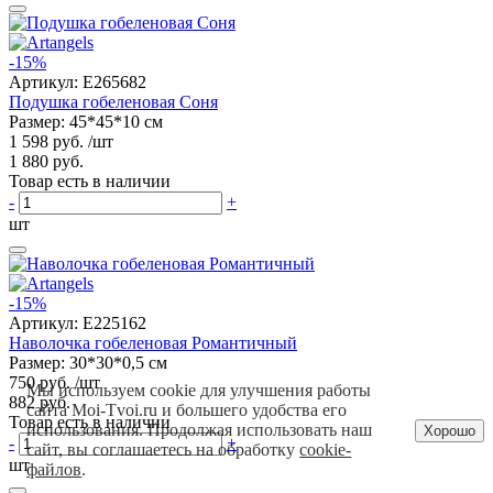
-15%
Артикул:
E265682
Подушка гобеленовая Соня
Размер: 45*45*10 см
1 598 руб.
/шт
1 880 руб.
Товар есть в наличии
-
+
шт
-15%
Артикул:
E225162
Наволочка гобеленовая Романтичный
Размер: 30*30*0,5 см
750 руб.
/шт
Мы используем cookie для улучшения работы
882 руб.
сайта Moi-Tvoi.ru и большего удобства его
Товар есть в наличии
использования. Продолжая использовать наш
Хорошо
-
+
сайт, вы соглашаетесь на обработку
cookie-
шт
файлов
.