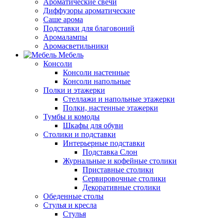
Ароматические свечи
Диффузоры ароматические
Саше арома
Подставки для благовоний
Аромалампы
Аромасветильники
Мебель
Консоли
Консоли настенные
Консоли напольные
Полки и этажерки
Стеллажи и напольные этажерки
Полки, настенные этажерки
Тумбы и комоды
Шкафы для обуви
Столики и подставки
Интерьерные подставки
Подставка Слон
Журнальные и кофейные столики
Приставные столики
Сервировочные столики
Декоративные столики
Обеденные столы
Стулья и кресла
Стулья