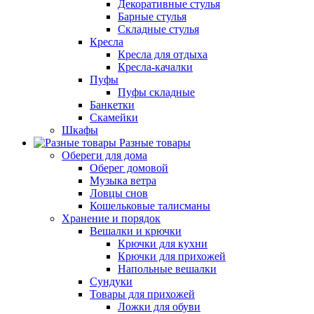
Декоративные стулья
Барные стулья
Складные стулья
Кресла
Кресла для отдыха
Кресла-качалки
Пуфы
Пуфы складные
Банкетки
Скамейки
Шкафы
Разные товары
Обереги для дома
Оберег домовой
Музыка ветра
Ловцы снов
Кошельковые талисманы
Хранение и порядок
Вешалки и крючки
Крючки для кухни
Крючки для прихожей
Напольные вешалки
Сундуки
Товары для прихожей
Ложки для обуви