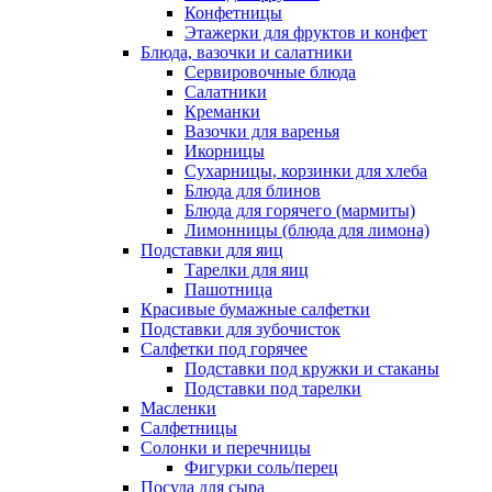
Конфетницы
Этажерки для фруктов и конфет
Блюда, вазочки и салатники
Сервировочные блюда
Салатники
Креманки
Вазочки для варенья
Икорницы
Сухарницы, корзинки для хлеба
Блюда для блинов
Блюда для горячего (мармиты)
Лимонницы (блюда для лимона)
Подставки для яиц
Тарелки для яиц
Пашотница
Красивые бумажные салфетки
Подставки для зубочисток
Салфетки под горячее
Подставки под кружки и стаканы
Подставки под тарелки
Масленки
Салфетницы
Солонки и перечницы
Фигурки соль/перец
Посуда для сыра