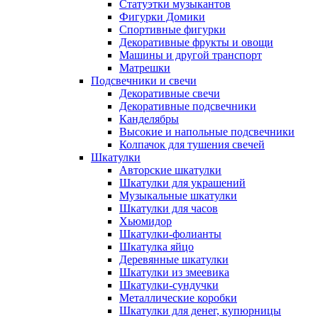
Статуэтки музыкантов
Фигурки Домики
Спортивные фигурки
Декоративные фрукты и овощи
Машины и другой транспорт
Матрешки
Подсвечники и свечи
Декоративные свечи
Декоративные подсвечники
Канделябры
Высокие и напольные подсвечники
Колпачок для тушения свечей
Шкатулки
Авторские шкатулки
Шкатулки для украшений
Музыкальные шкатулки
Шкатулки для часов
Хьюмидор
Шкатулки-фолианты
Шкатулка яйцо
Деревянные шкатулки
Шкатулки из змеевика
Шкатулки-сундучки
Металлические коробки
Шкатулки для денег, купюрницы