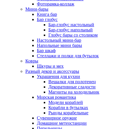
Фоторамка-коллаж
Мини-бары
Книга бар
Бар глобус
Бар-глобус настольный
Бар-глобус напольный
Глобус бары со столиком
Настольный мини-бар
Напольные мини бары
Бар шкаф
Стеллажи и полки для бутылок
Ковры
Шкуры и мех
Разный декор и аксессуары
Украшения для кухни
Вешалки для полотенец
Декоративные сладости
Магниты на холодильник
Морская романтика
Модели кораблей
Корабли в бутылках
Рынды корабельные
Сувенирное оружие
Домашние метеостанции
Пепельницы