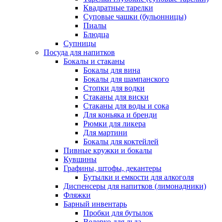
Квадратные тарелки
Суповые чашки (бульонницы)
Пиалы
Блюдца
Супницы
Посуда для напитков
Бокалы и стаканы
Бокалы для вина
Бокалы для шампанского
Стопки для водки
Стаканы для виски
Стаканы для воды и сока
Для коньяка и бренди
Рюмки для ликера
Для мартини
Бокалы для коктейлей
Пивные кружки и бокалы
Кувшины
Графины, штофы, декантеры
Бутылки и емкости для алкоголя
Диспенсеры для напитков (лимонадники)
Фляжки
Барный инвентарь
Пробки для бутылок
Ведерко для льда