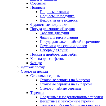
Соусники
Подносы
Подносы столики
Подносы на подушке
Декоративные подносы
Фуршетные подставки
Посуда для японской кухни
Тарелки для суши
Чаши для риса и лапши
Посуда для саке и чайной церемонии
Соусники для суши и роллов
Наборы для суши
Посуда и приборы для рыбы
Кольца для салфеток
Фондю
Детская посуда
Столовая посуда
Столовые сервизы
Столовые сервизы на 6 персон
Столовые сервизы на 12 персон
Столово-чайные сервизы
Тарелки
Обеденные и подстановочные тарелки
Десертные и закусочные тарелки
Тарелки глубокие (суповые тарелки)