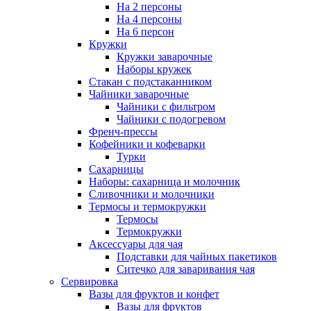
На 2 персоны
На 4 персоны
На 6 персон
Кружки
Кружки заварочные
Наборы кружек
Стакан с подстаканником
Чайники заварочные
Чайники с фильтром
Чайники с подогревом
Френч-прессы
Кофейники и кофеварки
Турки
Сахарницы
Наборы: сахарница и молочник
Сливочники и молочники
Термосы и термокружки
Термосы
Термокружки
Аксессуары для чая
Подставки для чайных пакетиков
Ситечко для заваривания чая
Сервировка
Вазы для фруктов и конфет
Вазы для фруктов