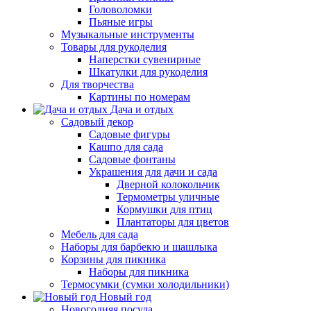
Головоломки
Пьяные игры
Музыкальные инструменты
Товары для рукоделия
Наперстки сувенирные
Шкатулки для рукоделия
Для творчества
Картины по номерам
Дача и отдых
Садовый декор
Садовые фигуры
Кашпо для сада
Садовые фонтаны
Украшения для дачи и сада
Дверной колокольчик
Термометры уличные
Кормушки для птиц
Плантаторы для цветов
Мебель для сада
Наборы для барбекю и шашлыка
Корзины для пикника
Наборы для пикника
Термосумки (сумки холодильники)
Новый год
Новогодняя посуда