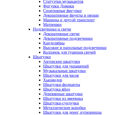
Статуэтки музыкантов
Фигурки Домики
Спортивные фигурки
Декоративные фрукты и овощи
Машины и другой транспорт
Матрешки
Подсвечники и свечи
Декоративные свечи
Декоративные подсвечники
Канделябры
Высокие и напольные подсвечники
Колпачок для тушения свечей
Шкатулки
Авторские шкатулки
Шкатулки для украшений
Музыкальные шкатулки
Шкатулки для часов
Хьюмидор
Шкатулки-фолианты
Шкатулка яйцо
Деревянные шкатулки
Шкатулки из змеевика
Шкатулки-сундучки
Металлические коробки
Шкатулки для денег, купюрницы