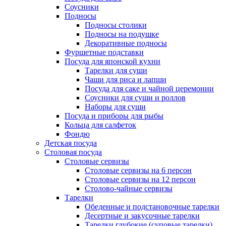
Соусники
Подносы
Подносы столики
Подносы на подушке
Декоративные подносы
Фуршетные подставки
Посуда для японской кухни
Тарелки для суши
Чаши для риса и лапши
Посуда для саке и чайной церемонии
Соусники для суши и роллов
Наборы для суши
Посуда и приборы для рыбы
Кольца для салфеток
Фондю
Детская посуда
Столовая посуда
Столовые сервизы
Столовые сервизы на 6 персон
Столовые сервизы на 12 персон
Столово-чайные сервизы
Тарелки
Обеденные и подстановочные тарелки
Десертные и закусочные тарелки
Тарелки глубокие (суповые тарелки)