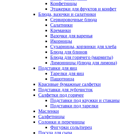
Конфетницы
Этажерки для фруктов и конфет
Блюда, вазочки и салатники
Сервировочные блюда
Салатники
Креманки
Вазочки для варенья
Икорницы
Сухарницы, корзинки для хлеба
Блюда для блинов
Блюда для горячего (мармиты)
Лимонницы (блюда для лимона)
Подставки для яиц
Тарелки для яиц
Пашотница
Красивые бумажные салфетки
Подставки для зубочисток
Салфетки под горячее
Подставки под кружки и стаканы
Подставки под тарелки
Масленки
Салфетницы
Солонки и перечницы
Фигурки соль/перец
Посуда для сыра