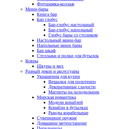
Фоторамка-коллаж
Мини-бары
Книга бар
Бар глобус
Бар-глобус настольный
Бар-глобус напольный
Глобус бары со столиком
Настольный мини-бар
Напольные мини бары
Бар шкаф
Стеллажи и полки для бутылок
Ковры
Шкуры и мех
Разный декор и аксессуары
Украшения для кухни
Вешалки для полотенец
Декоративные сладости
Магниты на холодильник
Морская романтика
Модели кораблей
Корабли в бутылках
Рынды корабельные
Сувенирное оружие
Домашние метеостанции
Пепельницы