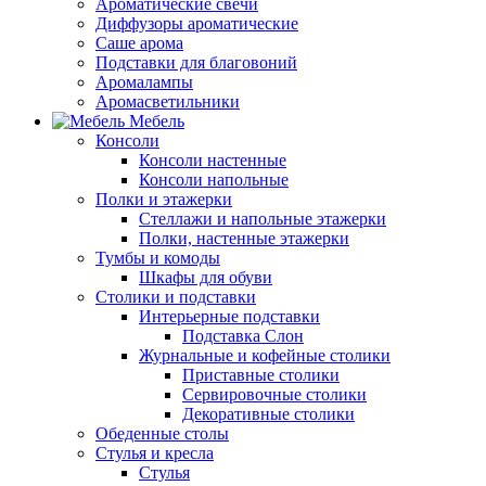
Ароматические свечи
Диффузоры ароматические
Саше арома
Подставки для благовоний
Аромалампы
Аромасветильники
Мебель
Консоли
Консоли настенные
Консоли напольные
Полки и этажерки
Стеллажи и напольные этажерки
Полки, настенные этажерки
Тумбы и комоды
Шкафы для обуви
Столики и подставки
Интерьерные подставки
Подставка Слон
Журнальные и кофейные столики
Приставные столики
Сервировочные столики
Декоративные столики
Обеденные столы
Стулья и кресла
Стулья