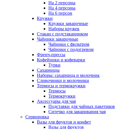
На 2 персоны
На 4 персоны
На 6 персон
Кружки
Кружки заварочные
Наборы кружек
Стакан с подстаканником
Чайники заварочные
Чайники с фильтром
Чайники с подогревом
Френч-прессы
Кофейники и кофеварки
Турки
Сахарницы
Наборы: сахарница и молочник
Сливочники и молочники
Термосы и термокружки
Термосы
Термокружки
Аксессуары для чая
Подставки для чайных пакетиков
Ситечко для заваривания чая
Сервировка
Вазы для фруктов и конфет
Вазы для фруктов