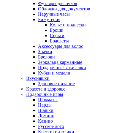
Футляры для очков
Обложки для документов
Наручные часы
Бижутерия
Колье и подвески
Броши
Серьги
Браслеты
Аксессуары для волос
Значки
Брелоки
Зеркальца карманные
Подарочные зажигалки
Кубки и медали
Вкусняшки
Здоровое питание
Красота и здоровье
Подарочные игры
Шахматы
Нарды
Шашки
Домино
Казино
Русское лото
Крестики-нолики