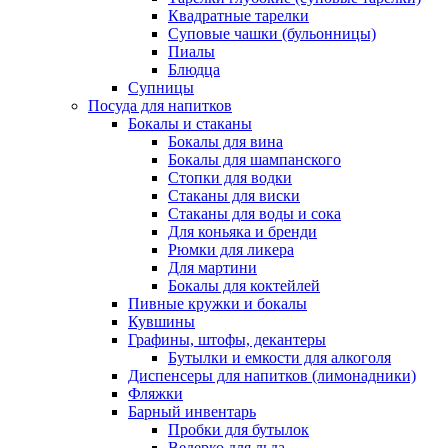
Квадратные тарелки
Суповые чашки (бульонницы)
Пиалы
Блюдца
Супницы
Посуда для напитков
Бокалы и стаканы
Бокалы для вина
Бокалы для шампанского
Стопки для водки
Стаканы для виски
Стаканы для воды и сока
Для коньяка и бренди
Рюмки для ликера
Для мартини
Бокалы для коктейлей
Пивные кружки и бокалы
Кувшины
Графины, штофы, декантеры
Бутылки и емкости для алкоголя
Диспенсеры для напитков (лимонадники)
Фляжки
Барный инвентарь
Пробки для бутылок
Ведерко для льда