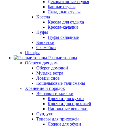
Декоративные стулья
Барные стулья
Складные стулья
Кресла
Кресла для отдыха
Кресла-качалки
Пуфы
Пуфы складные
Банкетки
Скамейки
Шкафы
Разные товары
Обереги для дома
Оберег домовой
Музыка ветра
Ловцы снов
Кошельковые талисманы
Хранение и порядок
Вешалки и крючки
Крючки для кухни
Крючки для прихожей
Напольные вешалки
Сундуки
Товары для прихожей
Ложки для обуви