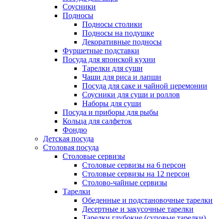
Соусники
Подносы
Подносы столики
Подносы на подушке
Декоративные подносы
Фуршетные подставки
Посуда для японской кухни
Тарелки для суши
Чаши для риса и лапши
Посуда для саке и чайной церемонии
Соусники для суши и роллов
Наборы для суши
Посуда и приборы для рыбы
Кольца для салфеток
Фондю
Детская посуда
Столовая посуда
Столовые сервизы
Столовые сервизы на 6 персон
Столовые сервизы на 12 персон
Столово-чайные сервизы
Тарелки
Обеденные и подстановочные тарелки
Десертные и закусочные тарелки
Тарелки глубокие (суповые тарелки)