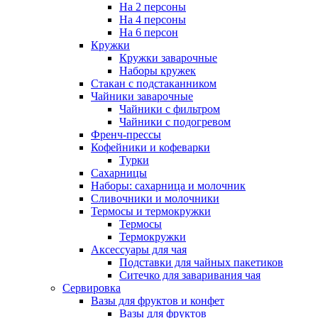
На 2 персоны
На 4 персоны
На 6 персон
Кружки
Кружки заварочные
Наборы кружек
Стакан с подстаканником
Чайники заварочные
Чайники с фильтром
Чайники с подогревом
Френч-прессы
Кофейники и кофеварки
Турки
Сахарницы
Наборы: сахарница и молочник
Сливочники и молочники
Термосы и термокружки
Термосы
Термокружки
Аксессуары для чая
Подставки для чайных пакетиков
Ситечко для заваривания чая
Сервировка
Вазы для фруктов и конфет
Вазы для фруктов