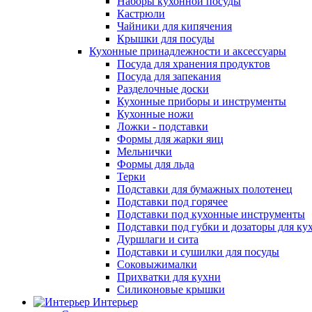
Наборы кухонной посуды
Кастрюли
Чайники для кипячения
Крышки для посуды
Кухонные принадлежности и аксессуары
Посуда для хранения продуктов
Посуда для запекания
Разделочные доски
Кухонные приборы и инструменты
Кухонные ножи
Ложки - подставки
Формы для жарки яиц
Мельнички
Формы для льда
Терки
Подставки для бумажных полотенец
Подставки под горячее
Подставки под кухонные инструменты
Подставки под губки и дозаторы для ку
Дуршлаги и сита
Подставки и сушилки для посуды
Соковыжималки
Прихватки для кухни
Силиконовые крышки
Интерьер