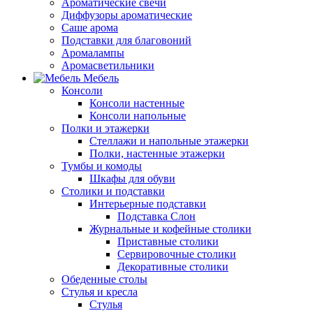
Ароматические свечи
Диффузоры ароматические
Саше арома
Подставки для благовоний
Аромалампы
Аромасветильники
Мебель
Консоли
Консоли настенные
Консоли напольные
Полки и этажерки
Стеллажи и напольные этажерки
Полки, настенные этажерки
Тумбы и комоды
Шкафы для обуви
Столики и подставки
Интерьерные подставки
Подставка Слон
Журнальные и кофейные столики
Приставные столики
Сервировочные столики
Декоративные столики
Обеденные столы
Стулья и кресла
Стулья