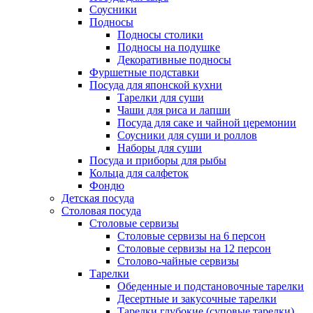
Соусники
Подносы
Подносы столики
Подносы на подушке
Декоративные подносы
Фуршетные подставки
Посуда для японской кухни
Тарелки для суши
Чаши для риса и лапши
Посуда для саке и чайной церемонии
Соусники для суши и роллов
Наборы для суши
Посуда и приборы для рыбы
Кольца для салфеток
Фондю
Детская посуда
Столовая посуда
Столовые сервизы
Столовые сервизы на 6 персон
Столовые сервизы на 12 персон
Столово-чайные сервизы
Тарелки
Обеденные и подстановочные тарелки
Десертные и закусочные тарелки
Тарелки глубокие (суповые тарелки)