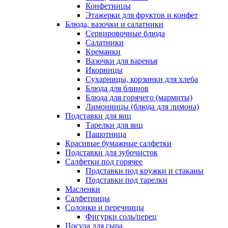
Конфетницы
Этажерки для фруктов и конфет
Блюда, вазочки и салатники
Сервировочные блюда
Салатники
Креманки
Вазочки для варенья
Икорницы
Сухарницы, корзинки для хлеба
Блюда для блинов
Блюда для горячего (мармиты)
Лимонницы (блюда для лимона)
Подставки для яиц
Тарелки для яиц
Пашотница
Красивые бумажные салфетки
Подставки для зубочисток
Салфетки под горячее
Подставки под кружки и стаканы
Подставки под тарелки
Масленки
Салфетницы
Солонки и перечницы
Фигурки соль/перец
Посуда для сыра