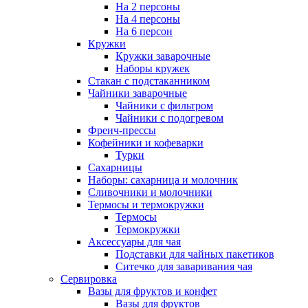
На 2 персоны
На 4 персоны
На 6 персон
Кружки
Кружки заварочные
Наборы кружек
Стакан с подстаканником
Чайники заварочные
Чайники с фильтром
Чайники с подогревом
Френч-прессы
Кофейники и кофеварки
Турки
Сахарницы
Наборы: сахарница и молочник
Сливочники и молочники
Термосы и термокружки
Термосы
Термокружки
Аксессуары для чая
Подставки для чайных пакетиков
Ситечко для заваривания чая
Сервировка
Вазы для фруктов и конфет
Вазы для фруктов