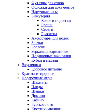
Футляры для очков
Обложки для документов
Наручные часы
Бижутерия
Колье и подвески
Броши
Серьги
Браслеты
Аксессуары для волос
Значки
Брелоки
Зеркальца карманные
Подарочные зажигалки
Кубки и медали
Вкусняшки
Здоровое питание
Красота и здоровье
Подарочные игры
Шахматы
Нарды
Шашки
Домино
Казино
Русское лото
Крестики-нолики