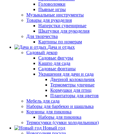
Головоломки
Пьяные игры
Музыкальные инструменты
Товары для рукоделия
Наперстки сувенирные
Шкатулки для рукоделия
Для творчества
Картины по номерам
Дача и отдых
Садовый декор
Садовые фигуры
Кашпо для сада
Садовые фонтаны
Украшения для дачи и сада
Дверной колокольчик
Термометры уличные
Кормушки для птиц
Плантаторы для цветов
Мебель для сада
Наборы для барбекю и шашлыка
Корзины для пикника
Наборы для пикника
Термосумки (сумки холодильники)
Новый год
Новогодняя посуда