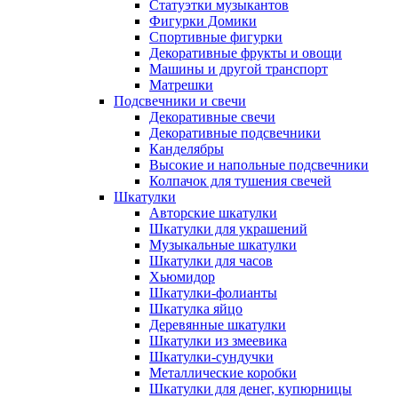
Статуэтки музыкантов
Фигурки Домики
Спортивные фигурки
Декоративные фрукты и овощи
Машины и другой транспорт
Матрешки
Подсвечники и свечи
Декоративные свечи
Декоративные подсвечники
Канделябры
Высокие и напольные подсвечники
Колпачок для тушения свечей
Шкатулки
Авторские шкатулки
Шкатулки для украшений
Музыкальные шкатулки
Шкатулки для часов
Хьюмидор
Шкатулки-фолианты
Шкатулка яйцо
Деревянные шкатулки
Шкатулки из змеевика
Шкатулки-сундучки
Металлические коробки
Шкатулки для денег, купюрницы