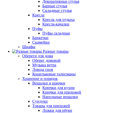
Декоративные стулья
Барные стулья
Складные стулья
Кресла
Кресла для отдыха
Кресла-качалки
Пуфы
Пуфы складные
Банкетки
Скамейки
Шкафы
Разные товары
Обереги для дома
Оберег домовой
Музыка ветра
Ловцы снов
Кошельковые талисманы
Хранение и порядок
Вешалки и крючки
Крючки для кухни
Крючки для прихожей
Напольные вешалки
Сундуки
Товары для прихожей
Ложки для обуви