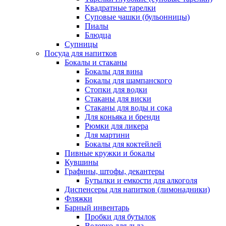
Квадратные тарелки
Суповые чашки (бульонницы)
Пиалы
Блюдца
Супницы
Посуда для напитков
Бокалы и стаканы
Бокалы для вина
Бокалы для шампанского
Стопки для водки
Стаканы для виски
Стаканы для воды и сока
Для коньяка и бренди
Рюмки для ликера
Для мартини
Бокалы для коктейлей
Пивные кружки и бокалы
Кувшины
Графины, штофы, декантеры
Бутылки и емкости для алкоголя
Диспенсеры для напитков (лимонадники)
Фляжки
Барный инвентарь
Пробки для бутылок
Ведерко для льда