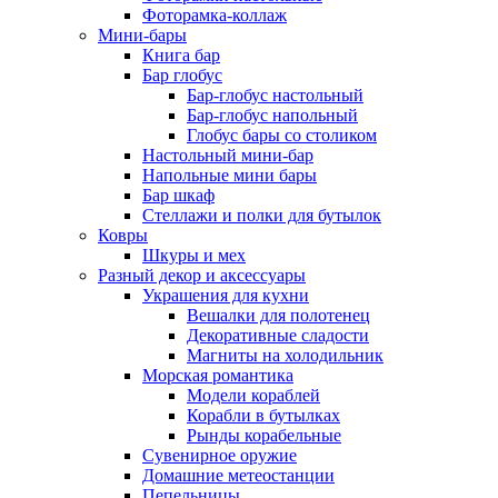
Фоторамка-коллаж
Мини-бары
Книга бар
Бар глобус
Бар-глобус настольный
Бар-глобус напольный
Глобус бары со столиком
Настольный мини-бар
Напольные мини бары
Бар шкаф
Стеллажи и полки для бутылок
Ковры
Шкуры и мех
Разный декор и аксессуары
Украшения для кухни
Вешалки для полотенец
Декоративные сладости
Магниты на холодильник
Морская романтика
Модели кораблей
Корабли в бутылках
Рынды корабельные
Сувенирное оружие
Домашние метеостанции
Пепельницы