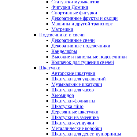
Статуэтки музыкантов
Фигурки Домики
Спортивные фигурки
Декоративные фрукты и овощи
Машины и другой транспорт
Матрешки
Подсвечники и свечи
Декоративные свечи
Декоративные подсвечники
Канделябры
Высокие и напольные подсвечники
Колпачок для тушения свечей
Шкатулки
Авторские шкатулки
Шкатулки для украшений
Музыкальные шкатулки
Шкатулки для часов
Хьюмидор
Шкатулки-фолианты
Шкатулка яйцо
Деревянные шкатулки
Шкатулки из змеевика
Шкатулки-сундучки
Металлические коробки
Шкатулки для денег, купюрницы