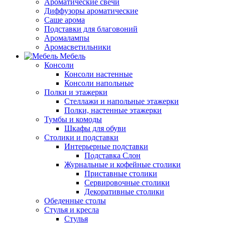
Ароматические свечи
Диффузоры ароматические
Саше арома
Подставки для благовоний
Аромалампы
Аромасветильники
Мебель
Консоли
Консоли настенные
Консоли напольные
Полки и этажерки
Стеллажи и напольные этажерки
Полки, настенные этажерки
Тумбы и комоды
Шкафы для обуви
Столики и подставки
Интерьерные подставки
Подставка Слон
Журнальные и кофейные столики
Приставные столики
Сервировочные столики
Декоративные столики
Обеденные столы
Стулья и кресла
Стулья