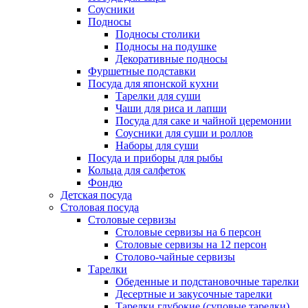
Соусники
Подносы
Подносы столики
Подносы на подушке
Декоративные подносы
Фуршетные подставки
Посуда для японской кухни
Тарелки для суши
Чаши для риса и лапши
Посуда для саке и чайной церемонии
Соусники для суши и роллов
Наборы для суши
Посуда и приборы для рыбы
Кольца для салфеток
Фондю
Детская посуда
Столовая посуда
Столовые сервизы
Столовые сервизы на 6 персон
Столовые сервизы на 12 персон
Столово-чайные сервизы
Тарелки
Обеденные и подстановочные тарелки
Десертные и закусочные тарелки
Тарелки глубокие (суповые тарелки)