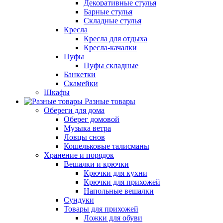
Декоративные стулья
Барные стулья
Складные стулья
Кресла
Кресла для отдыха
Кресла-качалки
Пуфы
Пуфы складные
Банкетки
Скамейки
Шкафы
Разные товары
Обереги для дома
Оберег домовой
Музыка ветра
Ловцы снов
Кошельковые талисманы
Хранение и порядок
Вешалки и крючки
Крючки для кухни
Крючки для прихожей
Напольные вешалки
Сундуки
Товары для прихожей
Ложки для обуви