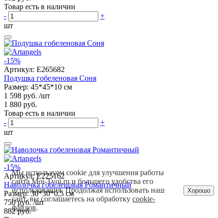
Товар есть в наличии
-
+
шт
-15%
Артикул:
E265682
Подушка гобеленовая Соня
Размер: 45*45*10 см
1 598 руб.
/шт
1 880 руб.
Товар есть в наличии
-
+
шт
-15%
Мы используем cookie для улучшения работы
Артикул:
E225162
сайта Moi-Tvoi.ru и большего удобства его
Наволочка гобеленовая Романтичный
использования. Продолжая использовать наш
Хорошо
Размер: 30*30*0,5 см
сайт, вы соглашаетесь на обработку
cookie-
750 руб.
/шт
файлов
.
882 руб.