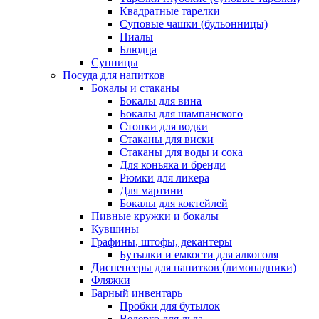
Квадратные тарелки
Суповые чашки (бульонницы)
Пиалы
Блюдца
Супницы
Посуда для напитков
Бокалы и стаканы
Бокалы для вина
Бокалы для шампанского
Стопки для водки
Стаканы для виски
Стаканы для воды и сока
Для коньяка и бренди
Рюмки для ликера
Для мартини
Бокалы для коктейлей
Пивные кружки и бокалы
Кувшины
Графины, штофы, декантеры
Бутылки и емкости для алкоголя
Диспенсеры для напитков (лимонадники)
Фляжки
Барный инвентарь
Пробки для бутылок
Ведерко для льда