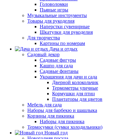
Головоломки
Пьяные игры
Музыкальные инструменты
Товары для рукоделия
Наперстки сувенирные
Шкатулки для рукоделия
Для творчества
Картины по номерам
Дача и отдых
Садовый декор
Садовые фигуры
Кашпо для сада
Садовые фонтаны
Украшения для дачи и сада
Дверной колокольчик
Термометры уличные
Кормушки для птиц
Плантаторы для цветов
Мебель для сада
Наборы для барбекю и шашлыка
Корзины для пикника
Наборы для пикника
Термосумки (сумки холодильники)
Новый год
Новогодняя посуда