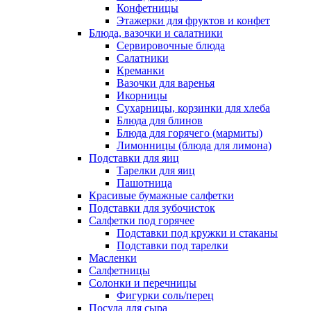
Конфетницы
Этажерки для фруктов и конфет
Блюда, вазочки и салатники
Сервировочные блюда
Салатники
Креманки
Вазочки для варенья
Икорницы
Сухарницы, корзинки для хлеба
Блюда для блинов
Блюда для горячего (мармиты)
Лимонницы (блюда для лимона)
Подставки для яиц
Тарелки для яиц
Пашотница
Красивые бумажные салфетки
Подставки для зубочисток
Салфетки под горячее
Подставки под кружки и стаканы
Подставки под тарелки
Масленки
Салфетницы
Солонки и перечницы
Фигурки соль/перец
Посуда для сыра