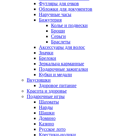
Футляры для очков
Обложки для документов
Наручные часы
Бижутерия
Колье и подвески
Броши
Серьги
Браслеты
Аксессуары для волос
Значки
Брелоки
Зеркальца карманные
Подарочные зажигалки
Кубки и медали
Вкусняшки
Здоровое питание
Красота и здоровье
Подарочные игры
Шахматы
Нарды
Шашки
Домино
Казино
Русское лото
Крестики-нолики