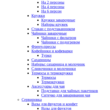
На 2 персоны
На 4 персоны
На 6 персон
Кружки
Кружки заварочные
Наборы кружек
Стакан с подстаканником
Чайники заварочные
Чайники с фильтром
Чайники с подогревом
Френч-прессы
Кофейники и кофеварки
Турки
Сахарницы
Наборы: сахарница и молочник
Сливочники и молочники
Термосы и термокружки
Термосы
Термокружки
Аксессуары для чая
Подставки для чайных пакетиков
Ситечко для заваривания чая
Сервировка
Вазы для фруктов и конфет
Вазы для фруктов