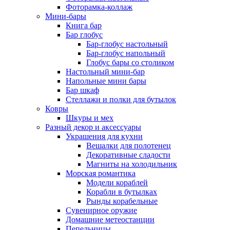
Фоторамка-коллаж
Мини-бары
Книга бар
Бар глобус
Бар-глобус настольный
Бар-глобус напольный
Глобус бары со столиком
Настольный мини-бар
Напольные мини бары
Бар шкаф
Стеллажи и полки для бутылок
Ковры
Шкуры и мех
Разный декор и аксессуары
Украшения для кухни
Вешалки для полотенец
Декоративные сладости
Магниты на холодильник
Морская романтика
Модели кораблей
Корабли в бутылках
Рынды корабельные
Сувенирное оружие
Домашние метеостанции
Пепельницы