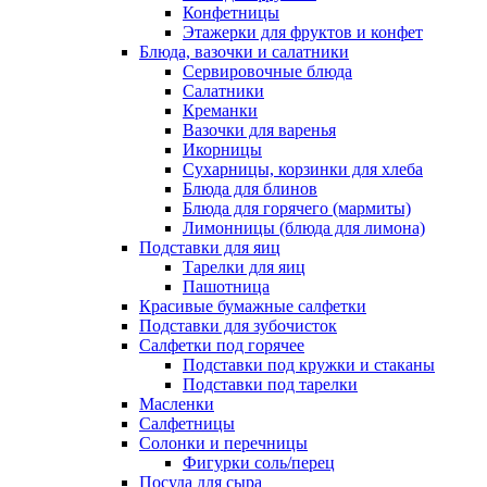
Конфетницы
Этажерки для фруктов и конфет
Блюда, вазочки и салатники
Сервировочные блюда
Салатники
Креманки
Вазочки для варенья
Икорницы
Сухарницы, корзинки для хлеба
Блюда для блинов
Блюда для горячего (мармиты)
Лимонницы (блюда для лимона)
Подставки для яиц
Тарелки для яиц
Пашотница
Красивые бумажные салфетки
Подставки для зубочисток
Салфетки под горячее
Подставки под кружки и стаканы
Подставки под тарелки
Масленки
Салфетницы
Солонки и перечницы
Фигурки соль/перец
Посуда для сыра