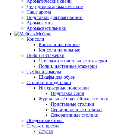
Ароматические свечи
Диффузоры ароматические
Саше арома
Подставки для благовоний
Аромалампы
Аромасветильники
Мебель
Консоли
Консоли настенные
Консоли напольные
Полки и этажерки
Стеллажи и напольные этажерки
Полки, настенные этажерки
Тумбы и комоды
Шкафы для обуви
Столики и подставки
Интерьерные подставки
Подставка Слон
Журнальные и кофейные столики
Приставные столики
Сервировочные столики
Декоративные столики
Обеденные столы
Стулья и кресла
Стулья