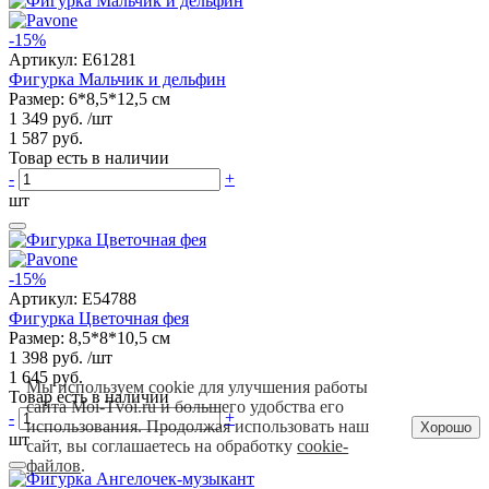
-15%
Артикул:
E61281
Фигурка Мальчик и дельфин
Размер: 6*8,5*12,5 см
1 349 руб.
/шт
1 587 руб.
Товар есть в наличии
-
+
шт
-15%
Артикул:
E54788
Фигурка Цветочная фея
Размер: 8,5*8*10,5 см
1 398 руб.
/шт
1 645 руб.
Мы используем cookie для улучшения работы
Товар есть в наличии
сайта Moi-Tvoi.ru и большего удобства его
-
+
использования. Продолжая использовать наш
Хорошо
шт
сайт, вы соглашаетесь на обработку
cookie-
файлов
.