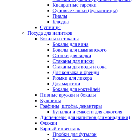
Квадратные тарелки
Суповые чашки (бульонницы)
Пиалы
Блюдца
Супницы
Посуда для напитков
Бокалы и стаканы
Бокалы для вина
Бокалы для шампанского
Стопки для водки
Стаканы для виски
Стаканы для воды и сока
Для коньяка и бренди
Рюмки для ликера
Для мартини
Бокалы для коктейлей
Пивные кружки и бокалы
Кувшины
Графины, штофы, декантеры
Бутылки и емкости для алкоголя
Диспенсеры для напитков (лимонадники)
Фляжки
Барный инвентарь
Пробки для бутылок
Ведерко для льда