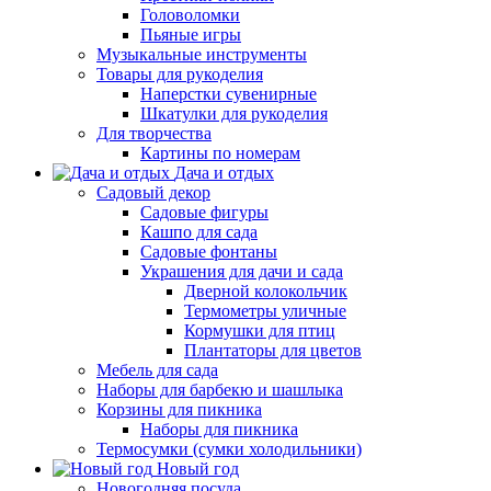
Головоломки
Пьяные игры
Музыкальные инструменты
Товары для рукоделия
Наперстки сувенирные
Шкатулки для рукоделия
Для творчества
Картины по номерам
Дача и отдых
Садовый декор
Садовые фигуры
Кашпо для сада
Садовые фонтаны
Украшения для дачи и сада
Дверной колокольчик
Термометры уличные
Кормушки для птиц
Плантаторы для цветов
Мебель для сада
Наборы для барбекю и шашлыка
Корзины для пикника
Наборы для пикника
Термосумки (сумки холодильники)
Новый год
Новогодняя посуда