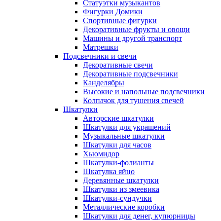
Статуэтки музыкантов
Фигурки Домики
Спортивные фигурки
Декоративные фрукты и овощи
Машины и другой транспорт
Матрешки
Подсвечники и свечи
Декоративные свечи
Декоративные подсвечники
Канделябры
Высокие и напольные подсвечники
Колпачок для тушения свечей
Шкатулки
Авторские шкатулки
Шкатулки для украшений
Музыкальные шкатулки
Шкатулки для часов
Хьюмидор
Шкатулки-фолианты
Шкатулка яйцо
Деревянные шкатулки
Шкатулки из змеевика
Шкатулки-сундучки
Металлические коробки
Шкатулки для денег, купюрницы