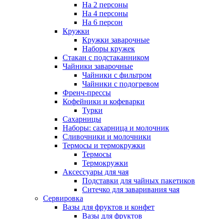
На 2 персоны
На 4 персоны
На 6 персон
Кружки
Кружки заварочные
Наборы кружек
Стакан с подстаканником
Чайники заварочные
Чайники с фильтром
Чайники с подогревом
Френч-прессы
Кофейники и кофеварки
Турки
Сахарницы
Наборы: сахарница и молочник
Сливочники и молочники
Термосы и термокружки
Термосы
Термокружки
Аксессуары для чая
Подставки для чайных пакетиков
Ситечко для заваривания чая
Сервировка
Вазы для фруктов и конфет
Вазы для фруктов