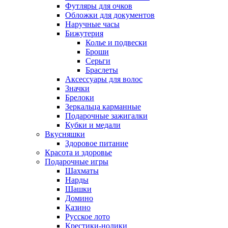
Футляры для очков
Обложки для документов
Наручные часы
Бижутерия
Колье и подвески
Броши
Серьги
Браслеты
Аксессуары для волос
Значки
Брелоки
Зеркальца карманные
Подарочные зажигалки
Кубки и медали
Вкусняшки
Здоровое питание
Красота и здоровье
Подарочные игры
Шахматы
Нарды
Шашки
Домино
Казино
Русское лото
Крестики-нолики