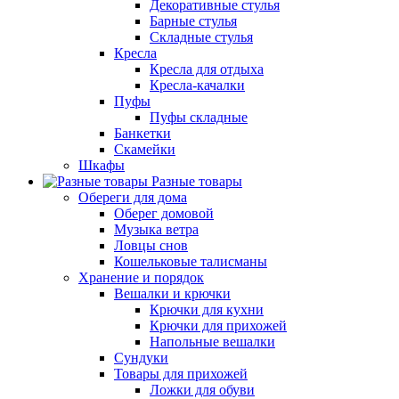
Декоративные стулья
Барные стулья
Складные стулья
Кресла
Кресла для отдыха
Кресла-качалки
Пуфы
Пуфы складные
Банкетки
Скамейки
Шкафы
Разные товары
Обереги для дома
Оберег домовой
Музыка ветра
Ловцы снов
Кошельковые талисманы
Хранение и порядок
Вешалки и крючки
Крючки для кухни
Крючки для прихожей
Напольные вешалки
Сундуки
Товары для прихожей
Ложки для обуви