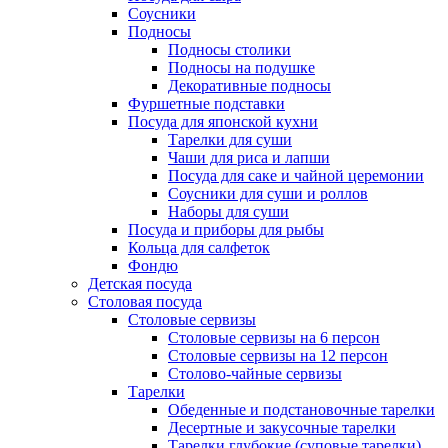
Соусники
Подносы
Подносы столики
Подносы на подушке
Декоративные подносы
Фуршетные подставки
Посуда для японской кухни
Тарелки для суши
Чаши для риса и лапши
Посуда для саке и чайной церемонии
Соусники для суши и роллов
Наборы для суши
Посуда и приборы для рыбы
Кольца для салфеток
Фондю
Детская посуда
Столовая посуда
Столовые сервизы
Столовые сервизы на 6 персон
Столовые сервизы на 12 персон
Столово-чайные сервизы
Тарелки
Обеденные и подстановочные тарелки
Десертные и закусочные тарелки
Тарелки глубокие (суповые тарелки)