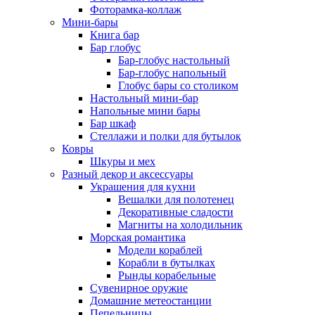
Фоторамка-коллаж
Мини-бары
Книга бар
Бар глобус
Бар-глобус настольный
Бар-глобус напольный
Глобус бары со столиком
Настольный мини-бар
Напольные мини бары
Бар шкаф
Стеллажи и полки для бутылок
Ковры
Шкуры и мех
Разный декор и аксессуары
Украшения для кухни
Вешалки для полотенец
Декоративные сладости
Магниты на холодильник
Морская романтика
Модели кораблей
Корабли в бутылках
Рынды корабельные
Сувенирное оружие
Домашние метеостанции
Пепельницы