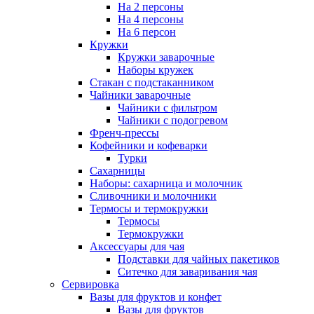
На 2 персоны
На 4 персоны
На 6 персон
Кружки
Кружки заварочные
Наборы кружек
Стакан с подстаканником
Чайники заварочные
Чайники с фильтром
Чайники с подогревом
Френч-прессы
Кофейники и кофеварки
Турки
Сахарницы
Наборы: сахарница и молочник
Сливочники и молочники
Термосы и термокружки
Термосы
Термокружки
Аксессуары для чая
Подставки для чайных пакетиков
Ситечко для заваривания чая
Сервировка
Вазы для фруктов и конфет
Вазы для фруктов