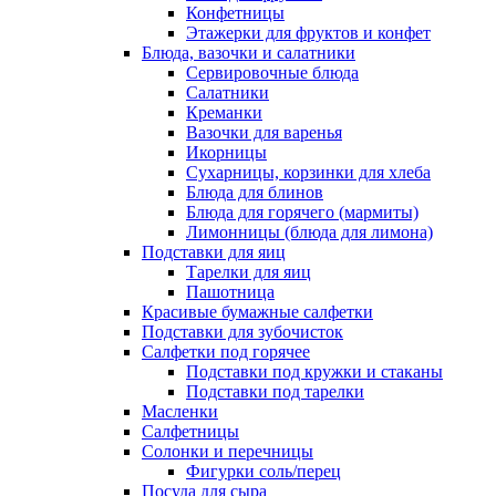
Конфетницы
Этажерки для фруктов и конфет
Блюда, вазочки и салатники
Сервировочные блюда
Салатники
Креманки
Вазочки для варенья
Икорницы
Сухарницы, корзинки для хлеба
Блюда для блинов
Блюда для горячего (мармиты)
Лимонницы (блюда для лимона)
Подставки для яиц
Тарелки для яиц
Пашотница
Красивые бумажные салфетки
Подставки для зубочисток
Салфетки под горячее
Подставки под кружки и стаканы
Подставки под тарелки
Масленки
Салфетницы
Солонки и перечницы
Фигурки соль/перец
Посуда для сыра