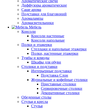
Ароматические свечи
Диффузоры ароматические
Саше арома
Подставки для благовоний
Аромалампы
Аромасветильники
Мебель
Консоли
Консоли настенные
Консоли напольные
Полки и этажерки
Стеллажи и напольные этажерки
Полки, настенные этажерки
Тумбы и комоды
Шкафы для обуви
Столики и подставки
Интерьерные подставки
Подставка Слон
Журнальные и кофейные столики
Приставные столики
Сервировочные столики
Декоративные столики
Обеденные столы
Стулья и кресла
Стулья