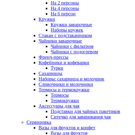
На 2 персоны
На 4 персоны
На 6 персон
Кружки
Кружки заварочные
Наборы кружек
Стакан с подстаканником
Чайники заварочные
Чайники с фильтром
Чайники с подогревом
Френч-прессы
Кофейники и кофеварки
Турки
Сахарницы
Наборы: сахарница и молочник
Сливочники и молочники
Термосы и термокружки
Термосы
Термокружки
Аксессуары для чая
Подставки для чайных пакетиков
Ситечко для заваривания чая
Сервировка
Вазы для фруктов и конфет
Вазы для фруктов