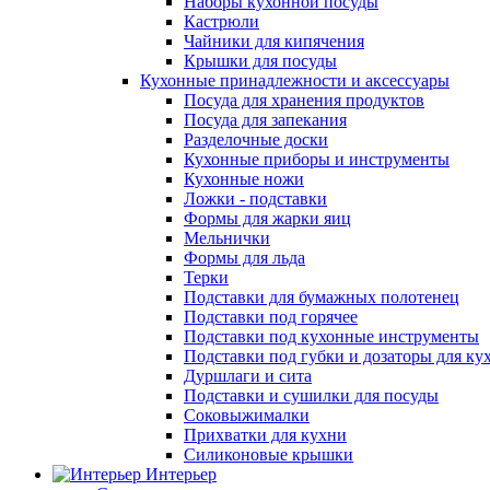
Наборы кухонной посуды
Кастрюли
Чайники для кипячения
Крышки для посуды
Кухонные принадлежности и аксессуары
Посуда для хранения продуктов
Посуда для запекания
Разделочные доски
Кухонные приборы и инструменты
Кухонные ножи
Ложки - подставки
Формы для жарки яиц
Мельнички
Формы для льда
Терки
Подставки для бумажных полотенец
Подставки под горячее
Подставки под кухонные инструменты
Подставки под губки и дозаторы для ку
Дуршлаги и сита
Подставки и сушилки для посуды
Соковыжималки
Прихватки для кухни
Силиконовые крышки
Интерьер