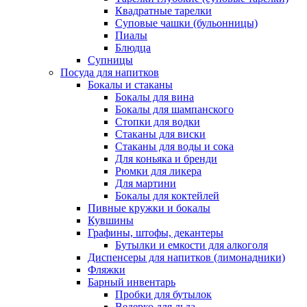
Квадратные тарелки
Суповые чашки (бульонницы)
Пиалы
Блюдца
Супницы
Посуда для напитков
Бокалы и стаканы
Бокалы для вина
Бокалы для шампанского
Стопки для водки
Стаканы для виски
Стаканы для воды и сока
Для коньяка и бренди
Рюмки для ликера
Для мартини
Бокалы для коктейлей
Пивные кружки и бокалы
Кувшины
Графины, штофы, декантеры
Бутылки и емкости для алкоголя
Диспенсеры для напитков (лимонадники)
Фляжки
Барный инвентарь
Пробки для бутылок
Ведерко для льда