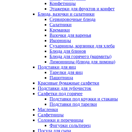
Конфетницы
Этажерки для фруктов и конфет
Блюда, вазочки и салатники
Сервировочные блюда
Салатники
Креманки
Вазочки для варенья
Икорницы
Сухарницы, корзинки для хлеба
Блюда для блинов
Блюда для горячего (мармиты)
Лимонницы (блюда для лимона)
Подставки для яиц
Тарелки для яиц
Пашотница
Красивые бумажные салфетки
Подставки для зубочисток
Салфетки под горячее
Подставки под кружки и стаканы
Подставки под тарелки
Масленки
Салфетницы
Солонки и перечницы
Фигурки соль/перец
Посуда для сыра