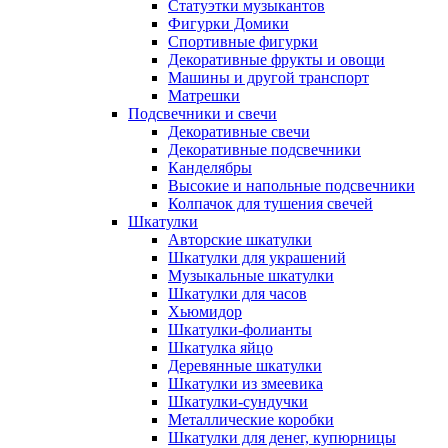
Статуэтки музыкантов
Фигурки Домики
Спортивные фигурки
Декоративные фрукты и овощи
Машины и другой транспорт
Матрешки
Подсвечники и свечи
Декоративные свечи
Декоративные подсвечники
Канделябры
Высокие и напольные подсвечники
Колпачок для тушения свечей
Шкатулки
Авторские шкатулки
Шкатулки для украшений
Музыкальные шкатулки
Шкатулки для часов
Хьюмидор
Шкатулки-фолианты
Шкатулка яйцо
Деревянные шкатулки
Шкатулки из змеевика
Шкатулки-сундучки
Металлические коробки
Шкатулки для денег, купюрницы