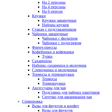
На 2 персоны
На 4 персоны
На 6 персон
Кружки
Кружки заварочные
Наборы кружек
Стакан с подстаканником
Чайники заварочные
Чайники с фильтром
Чайники с подогревом
Френч-прессы
Кофейники и кофеварки
Турки
Сахарницы
Наборы: сахарница и молочник
Сливочники и молочники
Термосы и термокружки
Термосы
Термокружки
Аксессуары для чая
Подставки для чайных пакетиков
Ситечко для заваривания чая
Сервировка
Вазы для фруктов и конфет
Вазы для фруктов