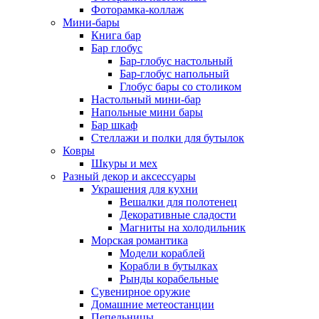
Фоторамка-коллаж
Мини-бары
Книга бар
Бар глобус
Бар-глобус настольный
Бар-глобус напольный
Глобус бары со столиком
Настольный мини-бар
Напольные мини бары
Бар шкаф
Стеллажи и полки для бутылок
Ковры
Шкуры и мех
Разный декор и аксессуары
Украшения для кухни
Вешалки для полотенец
Декоративные сладости
Магниты на холодильник
Морская романтика
Модели кораблей
Корабли в бутылках
Рынды корабельные
Сувенирное оружие
Домашние метеостанции
Пепельницы