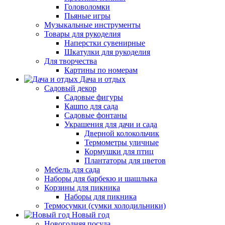
Головоломки
Пьяные игры
Музыкальные инструменты
Товары для рукоделия
Наперстки сувенирные
Шкатулки для рукоделия
Для творчества
Картины по номерам
Дача и отдых
Садовый декор
Садовые фигуры
Кашпо для сада
Садовые фонтаны
Украшения для дачи и сада
Дверной колокольчик
Термометры уличные
Кормушки для птиц
Плантаторы для цветов
Мебель для сада
Наборы для барбекю и шашлыка
Корзины для пикника
Наборы для пикника
Термосумки (сумки холодильники)
Новый год
Новогодняя посуда