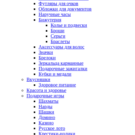
Футляры для очков
Обложки для документов
Наручные часы
Бижутерия
Колье и подвески
Броши
Серьги
Браслеты
Аксессуары для волос
Значки
Брелоки
Зеркальца карманные
Подарочные зажигалки
Кубки и медали
Вкусняшки
Здоровое питание
Красота и здоровье
Подарочные игры
Шахматы
Нарды
Шашки
Домино
Казино
Русское лото
Крестики-нолики