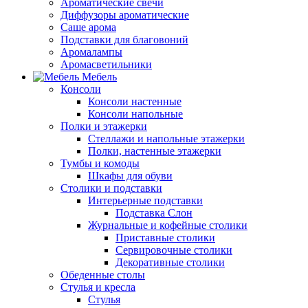
Ароматические свечи
Диффузоры ароматические
Саше арома
Подставки для благовоний
Аромалампы
Аромасветильники
Мебель
Консоли
Консоли настенные
Консоли напольные
Полки и этажерки
Стеллажи и напольные этажерки
Полки, настенные этажерки
Тумбы и комоды
Шкафы для обуви
Столики и подставки
Интерьерные подставки
Подставка Слон
Журнальные и кофейные столики
Приставные столики
Сервировочные столики
Декоративные столики
Обеденные столы
Стулья и кресла
Стулья