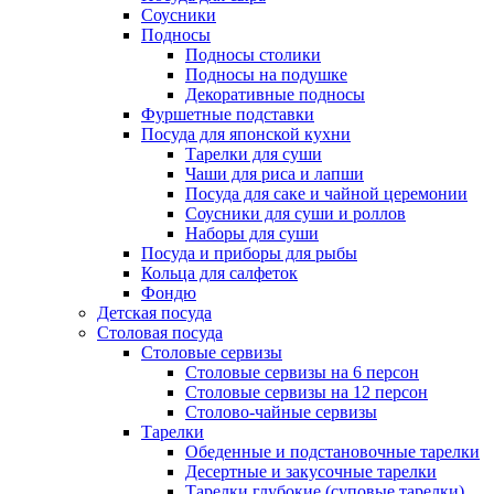
Соусники
Подносы
Подносы столики
Подносы на подушке
Декоративные подносы
Фуршетные подставки
Посуда для японской кухни
Тарелки для суши
Чаши для риса и лапши
Посуда для саке и чайной церемонии
Соусники для суши и роллов
Наборы для суши
Посуда и приборы для рыбы
Кольца для салфеток
Фондю
Детская посуда
Столовая посуда
Столовые сервизы
Столовые сервизы на 6 персон
Столовые сервизы на 12 персон
Столово-чайные сервизы
Тарелки
Обеденные и подстановочные тарелки
Десертные и закусочные тарелки
Тарелки глубокие (суповые тарелки)