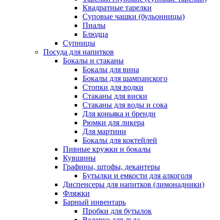
Квадратные тарелки
Суповые чашки (бульонницы)
Пиалы
Блюдца
Супницы
Посуда для напитков
Бокалы и стаканы
Бокалы для вина
Бокалы для шампанского
Стопки для водки
Стаканы для виски
Стаканы для воды и сока
Для коньяка и бренди
Рюмки для ликера
Для мартини
Бокалы для коктейлей
Пивные кружки и бокалы
Кувшины
Графины, штофы, декантеры
Бутылки и емкости для алкоголя
Диспенсеры для напитков (лимонадники)
Фляжки
Барный инвентарь
Пробки для бутылок
Ведерко для льда