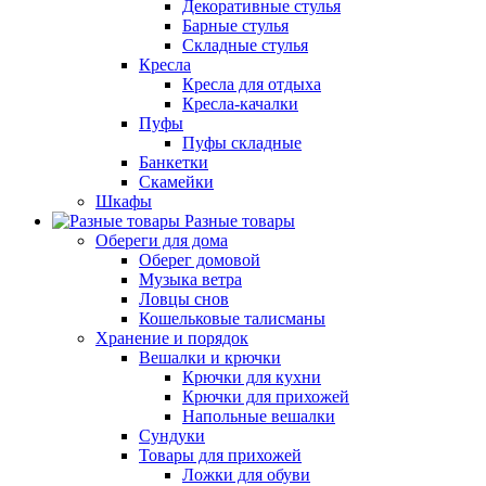
Декоративные стулья
Барные стулья
Складные стулья
Кресла
Кресла для отдыха
Кресла-качалки
Пуфы
Пуфы складные
Банкетки
Скамейки
Шкафы
Разные товары
Обереги для дома
Оберег домовой
Музыка ветра
Ловцы снов
Кошельковые талисманы
Хранение и порядок
Вешалки и крючки
Крючки для кухни
Крючки для прихожей
Напольные вешалки
Сундуки
Товары для прихожей
Ложки для обуви