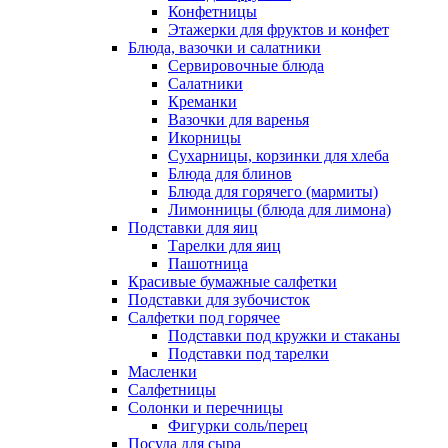
Конфетницы
Этажерки для фруктов и конфет
Блюда, вазочки и салатники
Сервировочные блюда
Салатники
Креманки
Вазочки для варенья
Икорницы
Сухарницы, корзинки для хлеба
Блюда для блинов
Блюда для горячего (мармиты)
Лимонницы (блюда для лимона)
Подставки для яиц
Тарелки для яиц
Пашотница
Красивые бумажные салфетки
Подставки для зубочисток
Салфетки под горячее
Подставки под кружки и стаканы
Подставки под тарелки
Масленки
Салфетницы
Солонки и перечницы
Фигурки соль/перец
Посуда для сыра