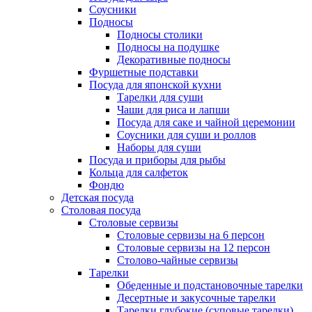
Соусники
Подносы
Подносы столики
Подносы на подушке
Декоративные подносы
Фуршетные подставки
Посуда для японской кухни
Тарелки для суши
Чаши для риса и лапши
Посуда для саке и чайной церемонии
Соусники для суши и роллов
Наборы для суши
Посуда и приборы для рыбы
Кольца для салфеток
Фондю
Детская посуда
Столовая посуда
Столовые сервизы
Столовые сервизы на 6 персон
Столовые сервизы на 12 персон
Столово-чайные сервизы
Тарелки
Обеденные и подстановочные тарелки
Десертные и закусочные тарелки
Тарелки глубокие (суповые тарелки)