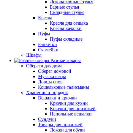
Декоративные стулья
Барные стулья
Складные стулья
Кресла
Кресла для отдыха
Кресла-качалки
Пуфы
Пуфы складные
Банкетки
Скамейки
Шкафы
Разные товары
Обереги для дома
Оберег домовой
Музыка ветра
Ловцы снов
Кошельковые талисманы
Хранение и порядок
Вешалки и крючки
Крючки для кухни
Крючки для прихожей
Напольные вешалки
Сундуки
Товары для прихожей
Ложки для обуви