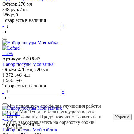
Объем: 270 мл
338 руб.
/шт
386 руб.
Товар есть в наличии
-
+
шт
-12%
Артикул:
A493847
Набор посуды Моя зайка
Объем: 470 мл, 220 мл
1 372 руб.
/шт
1 566 руб.
Товар есть в наличии
-
+
шт
Мы используем cookie для улучшения работы
сайта Moi-Tvoi.ru и большего удобства его
использования. Продолжая использовать наш
Хорошо
-12%
сайт, вы соглашаетесь на обработку
cookie-
Артикул:
A493845
файлов
.
Набор посуды Мой зайчик