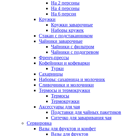
На 2 персоны
На 4 персоны
На 6 персон
Кружки
Кружки заварочные
Наборы кружек
Стакан с подстаканником
Чайники заварочные
Чайники с фильтром
Чайники с подогревом
Френч-прессы
Кофейники и кофеварки
Турки
Сахарницы
Наборы: сахарница и молочник
Сливочники и молочники
Термосы и термокружки
Термосы
Термокружки
Аксессуары для чая
Подставки для чайных пакетиков
Ситечко для заваривания чая
Сервировка
Вазы для фруктов и конфет
Вазы для фруктов