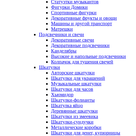
Статуэтки музыкантов
Фигурки Домики
Спортивные фигурки
Декоративные фрукты и овощи
Машины и другой транспорт
Матрешки
Подсвечники и свечи
Декоративные свечи
Декоративные подсвечники
Канделябры
Высокие и напольные подсвечники
Колпачок для тушения свечей
Шкатулки
Авторские шкатулки
Шкатулки для украшений
Музыкальные шкатулки
Шкатулки для часов
Хьюмидор
Шкатулки-фолианты
Шкатулка яйцо
Деревянные шкатулки
Шкатулки из змеевика
Шкатулки-сундучки
Металлические коробки
Шкатулки для денег, купюрницы