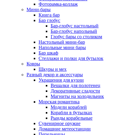
Фоторамка-коллаж
Мини-бары
Книга бар
Бар глобус
Бар-глобус настольный
Бар-глобус напольный
Глобус бары со столиком
Настольный мини-бар
Напольные мини бары
Бар шкаф
Стеллажи и полки для бутылок
Ковры
Шкуры и мех
Разный декор и аксессуары
Украшения для кухни
Вешалки для полотенец
Декоративные сладости
Магниты на холодильник
Морская романтика
Модели кораблей
Корабли в бутылках
Рынды корабельные
Сувенирное оружие
Домашние метеостанции
Пепельницы