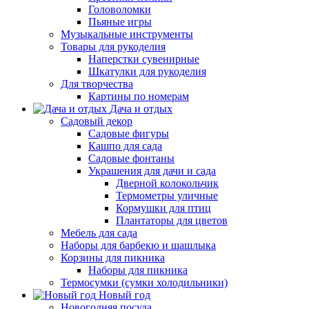
Головоломки
Пьяные игры
Музыкальные инструменты
Товары для рукоделия
Наперстки сувенирные
Шкатулки для рукоделия
Для творчества
Картины по номерам
Дача и отдых
Садовый декор
Садовые фигуры
Кашпо для сада
Садовые фонтаны
Украшения для дачи и сада
Дверной колокольчик
Термометры уличные
Кормушки для птиц
Плантаторы для цветов
Мебель для сада
Наборы для барбекю и шашлыка
Корзины для пикника
Наборы для пикника
Термосумки (сумки холодильники)
Новый год
Новогодняя посуда