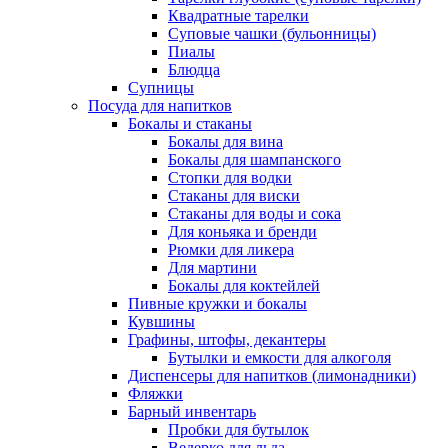
Квадратные тарелки
Суповые чашки (бульонницы)
Пиалы
Блюдца
Супницы
Посуда для напитков
Бокалы и стаканы
Бокалы для вина
Бокалы для шампанского
Стопки для водки
Стаканы для виски
Стаканы для воды и сока
Для коньяка и бренди
Рюмки для ликера
Для мартини
Бокалы для коктейлей
Пивные кружки и бокалы
Кувшины
Графины, штофы, декантеры
Бутылки и емкости для алкоголя
Диспенсеры для напитков (лимонадники)
Фляжки
Барный инвентарь
Пробки для бутылок
Ведерко для льда