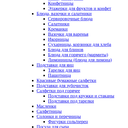
Конфетницы
Этажерки для фруктов и конфет
Блюда, вазочки и салатники
Сервировочные блюда
Салатники
Креманки
Вазочки для варенья
Икорницы
Сухарницы, корзинки для хлеба
Блюда для блинов
Блюда для горячего (мармиты)
Лимонницы (блюда для лимона)
Подставки для яиц
Тарелки для яиц
Пашотница
Красивые бумажные салфетки
Подставки для зубочисток
Салфетки под горячее
Подставки под кружки и стаканы
Подставки под тарелки
Масленки
Салфетницы
Солонки и перечницы
Фигурки соль/перец
Посуда для сыра