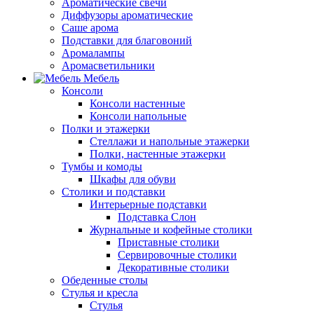
Ароматические свечи
Диффузоры ароматические
Саше арома
Подставки для благовоний
Аромалампы
Аромасветильники
Мебель
Консоли
Консоли настенные
Консоли напольные
Полки и этажерки
Стеллажи и напольные этажерки
Полки, настенные этажерки
Тумбы и комоды
Шкафы для обуви
Столики и подставки
Интерьерные подставки
Подставка Слон
Журнальные и кофейные столики
Приставные столики
Сервировочные столики
Декоративные столики
Обеденные столы
Стулья и кресла
Стулья