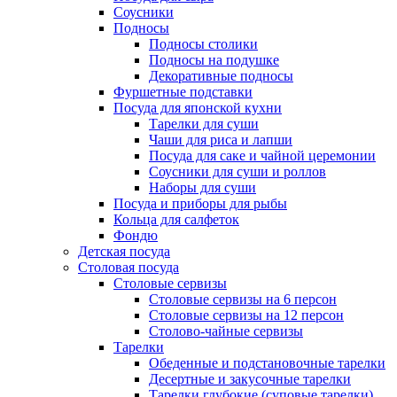
Соусники
Подносы
Подносы столики
Подносы на подушке
Декоративные подносы
Фуршетные подставки
Посуда для японской кухни
Тарелки для суши
Чаши для риса и лапши
Посуда для саке и чайной церемонии
Соусники для суши и роллов
Наборы для суши
Посуда и приборы для рыбы
Кольца для салфеток
Фондю
Детская посуда
Столовая посуда
Столовые сервизы
Столовые сервизы на 6 персон
Столовые сервизы на 12 персон
Столово-чайные сервизы
Тарелки
Обеденные и подстановочные тарелки
Десертные и закусочные тарелки
Тарелки глубокие (суповые тарелки)