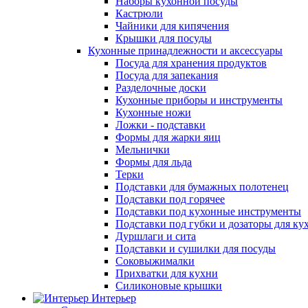
Наборы кухонной посуды
Кастрюли
Чайники для кипячения
Крышки для посуды
Кухонные принадлежности и аксессуары
Посуда для хранения продуктов
Посуда для запекания
Разделочные доски
Кухонные приборы и инструменты
Кухонные ножи
Ложки - подставки
Формы для жарки яиц
Мельнички
Формы для льда
Терки
Подставки для бумажных полотенец
Подставки под горячее
Подставки под кухонные инструменты
Подставки под губки и дозаторы для ку
Дуршлаги и сита
Подставки и сушилки для посуды
Соковыжималки
Прихватки для кухни
Силиконовые крышки
Интерьер