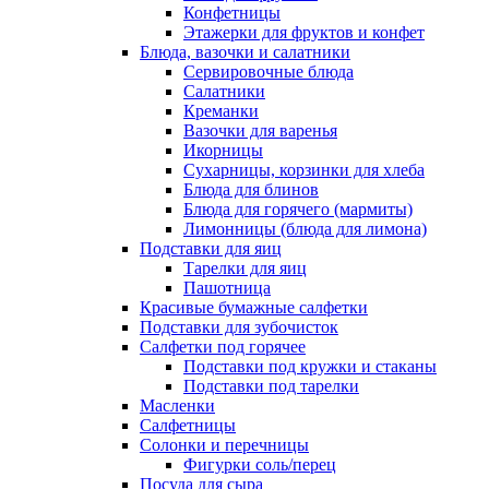
Конфетницы
Этажерки для фруктов и конфет
Блюда, вазочки и салатники
Сервировочные блюда
Салатники
Креманки
Вазочки для варенья
Икорницы
Сухарницы, корзинки для хлеба
Блюда для блинов
Блюда для горячего (мармиты)
Лимонницы (блюда для лимона)
Подставки для яиц
Тарелки для яиц
Пашотница
Красивые бумажные салфетки
Подставки для зубочисток
Салфетки под горячее
Подставки под кружки и стаканы
Подставки под тарелки
Масленки
Салфетницы
Солонки и перечницы
Фигурки соль/перец
Посуда для сыра