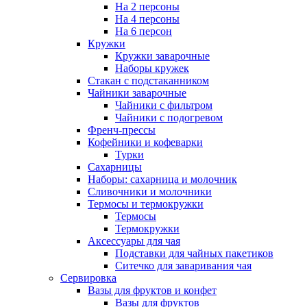
На 2 персоны
На 4 персоны
На 6 персон
Кружки
Кружки заварочные
Наборы кружек
Стакан с подстаканником
Чайники заварочные
Чайники с фильтром
Чайники с подогревом
Френч-прессы
Кофейники и кофеварки
Турки
Сахарницы
Наборы: сахарница и молочник
Сливочники и молочники
Термосы и термокружки
Термосы
Термокружки
Аксессуары для чая
Подставки для чайных пакетиков
Ситечко для заваривания чая
Сервировка
Вазы для фруктов и конфет
Вазы для фруктов