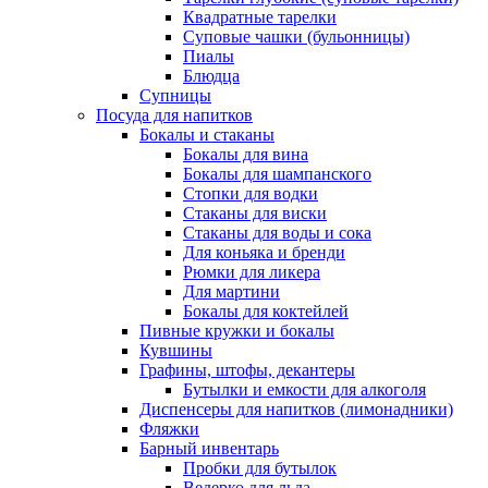
Квадратные тарелки
Суповые чашки (бульонницы)
Пиалы
Блюдца
Супницы
Посуда для напитков
Бокалы и стаканы
Бокалы для вина
Бокалы для шампанского
Стопки для водки
Стаканы для виски
Стаканы для воды и сока
Для коньяка и бренди
Рюмки для ликера
Для мартини
Бокалы для коктейлей
Пивные кружки и бокалы
Кувшины
Графины, штофы, декантеры
Бутылки и емкости для алкоголя
Диспенсеры для напитков (лимонадники)
Фляжки
Барный инвентарь
Пробки для бутылок
Ведерко для льда