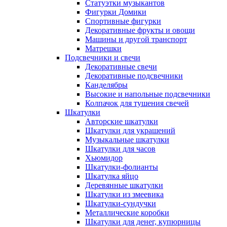
Статуэтки музыкантов
Фигурки Домики
Спортивные фигурки
Декоративные фрукты и овощи
Машины и другой транспорт
Матрешки
Подсвечники и свечи
Декоративные свечи
Декоративные подсвечники
Канделябры
Высокие и напольные подсвечники
Колпачок для тушения свечей
Шкатулки
Авторские шкатулки
Шкатулки для украшений
Музыкальные шкатулки
Шкатулки для часов
Хьюмидор
Шкатулки-фолианты
Шкатулка яйцо
Деревянные шкатулки
Шкатулки из змеевика
Шкатулки-сундучки
Металлические коробки
Шкатулки для денег, купюрницы