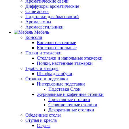
Ароматические свечи
Диффузоры ароматические
Саше арома
Подставки для благовоний
Аромалампы
Аромасветильники
Мебель
Консоли
Консоли настенные
Консоли напольные
Полки и этажерки
Стеллажи и напольные этажерки
Полки, настенные этажерки
Тумбы и комоды
Шкафы для обуви
Столики и подставки
Интерьерные подставки
Подставка Слон
Журнальные и кофейные столики
Приставные столики
Сервировочные столики
Декоративные столики
Обеденные столы
Стулья и кресла
Стулья