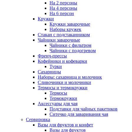
На 2 персоны
На 4 персоны
На 6 персон
Кружки
Кружки заварочные
Наборы кружек
Стакан с подстаканником
Чайники заварочные
Чайники с фильтром
Чайники с подогревом
Френч-прессы
Кофейники и кофеварки
Турки
Сахарницы
Наборы: сахарница и молочник
Сливочники и молочники
Термосы и термокружки
Термосы
Термокружки
Аксессуары для чая
Подставки для чайных пакетиков
Ситечко для заваривания чая
Сервировка
Вазы для фруктов и конфет
Вазы для фруктов