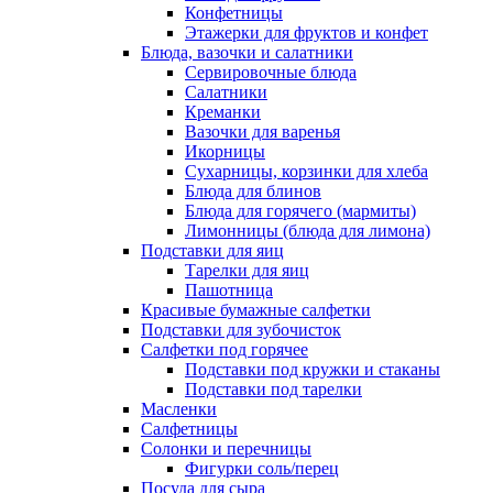
Конфетницы
Этажерки для фруктов и конфет
Блюда, вазочки и салатники
Сервировочные блюда
Салатники
Креманки
Вазочки для варенья
Икорницы
Сухарницы, корзинки для хлеба
Блюда для блинов
Блюда для горячего (мармиты)
Лимонницы (блюда для лимона)
Подставки для яиц
Тарелки для яиц
Пашотница
Красивые бумажные салфетки
Подставки для зубочисток
Салфетки под горячее
Подставки под кружки и стаканы
Подставки под тарелки
Масленки
Салфетницы
Солонки и перечницы
Фигурки соль/перец
Посуда для сыра