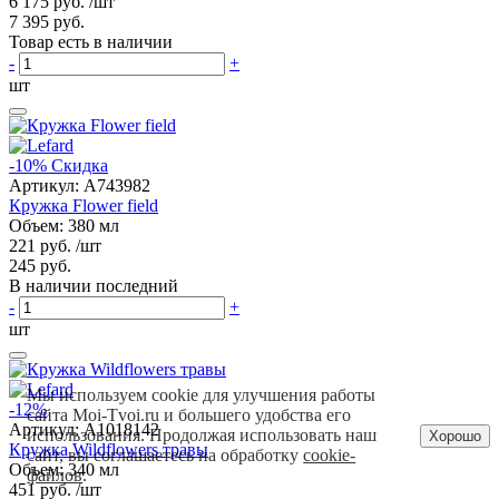
6 175 руб.
/шт
7 395 руб.
Товар есть в наличии
-
+
шт
-10%
Скидка
Артикул:
A743982
Кружка Flower field
Объем: 380 мл
221 руб.
/шт
245 руб.
В наличии последний
-
+
шт
Мы используем cookie для улучшения работы
-12%
сайта Moi-Tvoi.ru и большего удобства его
Артикул:
A1018142
использования. Продолжая использовать наш
Хорошо
Кружка Wildflowers травы
сайт, вы соглашаетесь на обработку
cookie-
Объем: 340 мл
файлов
.
451 руб.
/шт