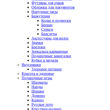
Футляры для очков
Обложки для документов
Наручные часы
Бижутерия
Колье и подвески
Броши
Серьги
Браслеты
Аксессуары для волос
Значки
Брелоки
Зеркальца карманные
Подарочные зажигалки
Кубки и медали
Вкусняшки
Здоровое питание
Красота и здоровье
Подарочные игры
Шахматы
Нарды
Шашки
Домино
Казино
Русское лото
Крестики-нолики