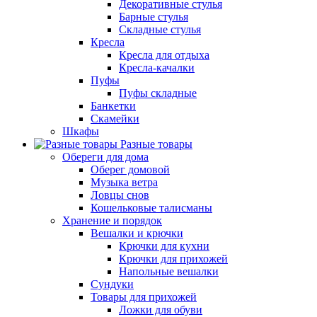
Декоративные стулья
Барные стулья
Складные стулья
Кресла
Кресла для отдыха
Кресла-качалки
Пуфы
Пуфы складные
Банкетки
Скамейки
Шкафы
Разные товары
Обереги для дома
Оберег домовой
Музыка ветра
Ловцы снов
Кошельковые талисманы
Хранение и порядок
Вешалки и крючки
Крючки для кухни
Крючки для прихожей
Напольные вешалки
Сундуки
Товары для прихожей
Ложки для обуви