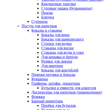
Квадратные тарелки
Суповые чашки (бульонницы)
Пиалы
Блюдца
Супницы
Посуда для напитков
Бокалы и стаканы
Бокалы для вина
Бокалы для шампанского
Стопки для водки
Стаканы для виски
Стаканы для воды и сока
Для коньяка и бренди
Рюмки для ликера
Для мартини
Бокалы для коктейлей
Пивные кружки и бокалы
Кувшины
Графины, штофы, декантеры
Бутылки и емкости для алкоголя
Диспенсеры для напитков (лимонадники)
Фляжки
Барный инвентарь
Пробки для бутылок
Ведерко для льда