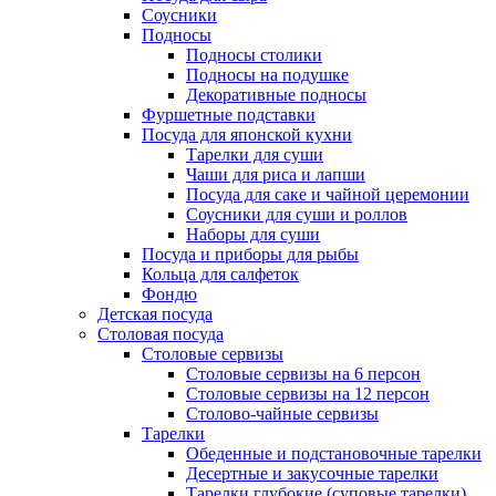
Соусники
Подносы
Подносы столики
Подносы на подушке
Декоративные подносы
Фуршетные подставки
Посуда для японской кухни
Тарелки для суши
Чаши для риса и лапши
Посуда для саке и чайной церемонии
Соусники для суши и роллов
Наборы для суши
Посуда и приборы для рыбы
Кольца для салфеток
Фондю
Детская посуда
Столовая посуда
Столовые сервизы
Столовые сервизы на 6 персон
Столовые сервизы на 12 персон
Столово-чайные сервизы
Тарелки
Обеденные и подстановочные тарелки
Десертные и закусочные тарелки
Тарелки глубокие (суповые тарелки)