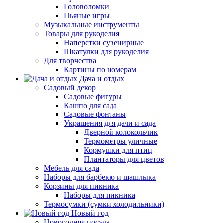
Головоломки
Пьяные игры
Музыкальные инструменты
Товары для рукоделия
Наперстки сувенирные
Шкатулки для рукоделия
Для творчества
Картины по номерам
Дача и отдых
Садовый декор
Садовые фигуры
Кашпо для сада
Садовые фонтаны
Украшения для дачи и сада
Дверной колокольчик
Термометры уличные
Кормушки для птиц
Плантаторы для цветов
Мебель для сада
Наборы для барбекю и шашлыка
Корзины для пикника
Наборы для пикника
Термосумки (сумки холодильники)
Новый год
Новогодняя посуда