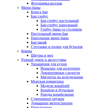
Фоторамка-коллаж
Мини-бары
Книга бар
Бар глобус
Бар-глобус настольный
Бар-глобус напольный
Глобус бары со столиком
Настольный мини-бар
Напольные мини бары
Бар шкаф
Стеллажи и полки для бутылок
Ковры
Шкуры и мех
Разный декор и аксессуары
Украшения для кухни
Вешалки для полотенец
Декоративные сладости
Магниты на холодильник
Морская романтика
Модели кораблей
Корабли в бутылках
Рынды корабельные
Сувенирное оружие
Домашние метеостанции
Пепельницы