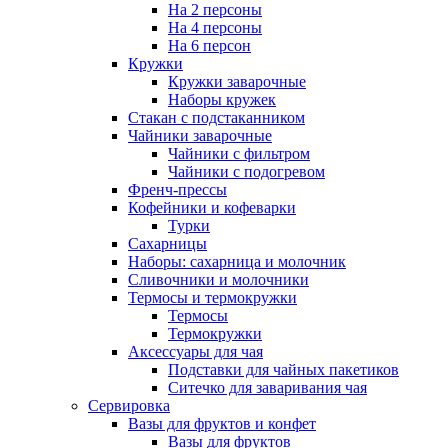
На 2 персоны
На 4 персоны
На 6 персон
Кружки
Кружки заварочные
Наборы кружек
Стакан с подстаканником
Чайники заварочные
Чайники с фильтром
Чайники с подогревом
Френч-прессы
Кофейники и кофеварки
Турки
Сахарницы
Наборы: сахарница и молочник
Сливочники и молочники
Термосы и термокружки
Термосы
Термокружки
Аксессуары для чая
Подставки для чайных пакетиков
Ситечко для заваривания чая
Сервировка
Вазы для фруктов и конфет
Вазы для фруктов