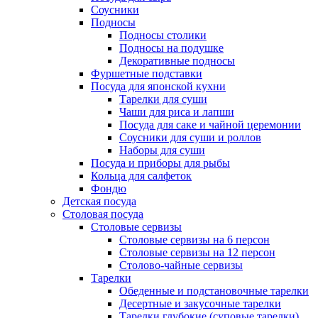
Соусники
Подносы
Подносы столики
Подносы на подушке
Декоративные подносы
Фуршетные подставки
Посуда для японской кухни
Тарелки для суши
Чаши для риса и лапши
Посуда для саке и чайной церемонии
Соусники для суши и роллов
Наборы для суши
Посуда и приборы для рыбы
Кольца для салфеток
Фондю
Детская посуда
Столовая посуда
Столовые сервизы
Столовые сервизы на 6 персон
Столовые сервизы на 12 персон
Столово-чайные сервизы
Тарелки
Обеденные и подстановочные тарелки
Десертные и закусочные тарелки
Тарелки глубокие (суповые тарелки)