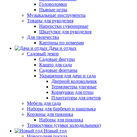
Головоломки
Пьяные игры
Музыкальные инструменты
Товары для рукоделия
Наперстки сувенирные
Шкатулки для рукоделия
Для творчества
Картины по номерам
Дача и отдых
Садовый декор
Садовые фигуры
Кашпо для сада
Садовые фонтаны
Украшения для дачи и сада
Дверной колокольчик
Термометры уличные
Кормушки для птиц
Плантаторы для цветов
Мебель для сада
Наборы для барбекю и шашлыка
Корзины для пикника
Наборы для пикника
Термосумки (сумки холодильники)
Новый год
Новогодняя посуда