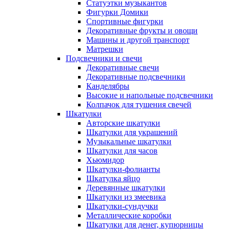
Статуэтки музыкантов
Фигурки Домики
Спортивные фигурки
Декоративные фрукты и овощи
Машины и другой транспорт
Матрешки
Подсвечники и свечи
Декоративные свечи
Декоративные подсвечники
Канделябры
Высокие и напольные подсвечники
Колпачок для тушения свечей
Шкатулки
Авторские шкатулки
Шкатулки для украшений
Музыкальные шкатулки
Шкатулки для часов
Хьюмидор
Шкатулки-фолианты
Шкатулка яйцо
Деревянные шкатулки
Шкатулки из змеевика
Шкатулки-сундучки
Металлические коробки
Шкатулки для денег, купюрницы