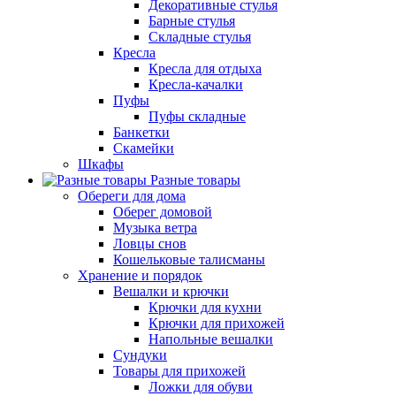
Декоративные стулья
Барные стулья
Складные стулья
Кресла
Кресла для отдыха
Кресла-качалки
Пуфы
Пуфы складные
Банкетки
Скамейки
Шкафы
Разные товары
Обереги для дома
Оберег домовой
Музыка ветра
Ловцы снов
Кошельковые талисманы
Хранение и порядок
Вешалки и крючки
Крючки для кухни
Крючки для прихожей
Напольные вешалки
Сундуки
Товары для прихожей
Ложки для обуви