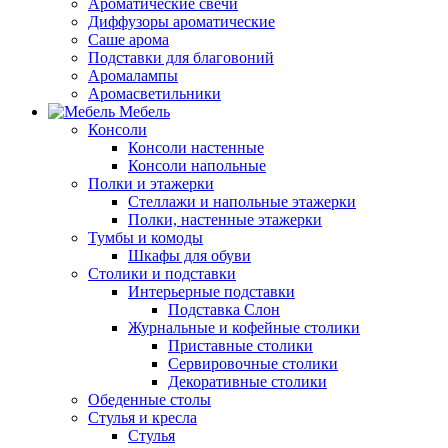
Ароматические свечи
Диффузоры ароматические
Саше арома
Подставки для благовоний
Аромалампы
Аромасветильники
Мебель
Консоли
Консоли настенные
Консоли напольные
Полки и этажерки
Стеллажи и напольные этажерки
Полки, настенные этажерки
Тумбы и комоды
Шкафы для обуви
Столики и подставки
Интерьерные подставки
Подставка Слон
Журнальные и кофейные столики
Приставные столики
Сервировочные столики
Декоративные столики
Обеденные столы
Стулья и кресла
Стулья