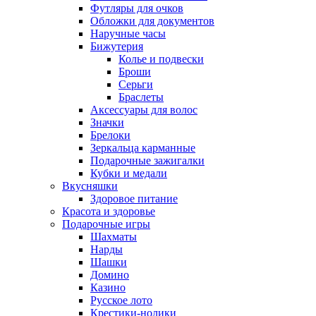
Футляры для очков
Обложки для документов
Наручные часы
Бижутерия
Колье и подвески
Броши
Серьги
Браслеты
Аксессуары для волос
Значки
Брелоки
Зеркальца карманные
Подарочные зажигалки
Кубки и медали
Вкусняшки
Здоровое питание
Красота и здоровье
Подарочные игры
Шахматы
Нарды
Шашки
Домино
Казино
Русское лото
Крестики-нолики