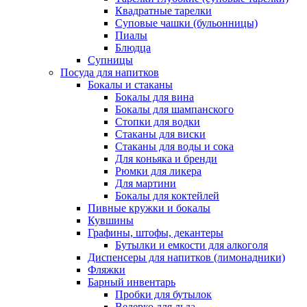
Квадратные тарелки
Суповые чашки (бульонницы)
Пиалы
Блюдца
Супницы
Посуда для напитков
Бокалы и стаканы
Бокалы для вина
Бокалы для шампанского
Стопки для водки
Стаканы для виски
Стаканы для воды и сока
Для коньяка и бренди
Рюмки для ликера
Для мартини
Бокалы для коктейлей
Пивные кружки и бокалы
Кувшины
Графины, штофы, декантеры
Бутылки и емкости для алкоголя
Диспенсеры для напитков (лимонадники)
Фляжки
Барный инвентарь
Пробки для бутылок
Ведерко для льда