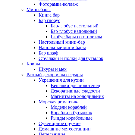
Фоторамка-коллаж
Мини-бары
Книга бар
Бар глобус
Бар-глобус настольный
Бар-глобус напольный
Глобус бары со столиком
Настольный мини-бар
Напольные мини бары
Бар шкаф
Стеллажи и полки для бутылок
Ковры
Шкуры и мех
Разный декор и аксессуары
Украшения для кухни
Вешалки для полотенец
Декоративные сладости
Магниты на холодильник
Морская романтика
Модели кораблей
Корабли в бутылках
Рынды корабельные
Сувенирное оружие
Домашние метеостанции
Пепельницы