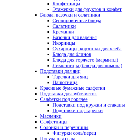
Конфетницы
Этажерки для фруктов и конфет
Блюда, вазочки и салатники
Сервировочные блюда
Салатники
Креманки
Вазочки для варенья
Икорницы
Сухарницы, корзинки для хлеба
Блюда для блинов
Блюда для горячего (мармиты)
Лимонницы (блюда для лимона)
Подставки для яиц
Тарелки для яиц
Пашотница
Красивые бумажные салфетки
Подставки для зубочисток
Салфетки под горячее
Подставки под кружки и стаканы
Подставки под тарелки
Масленки
Салфетницы
Солонки и перечницы
Фигурки соль/перец
Посуда для сыра