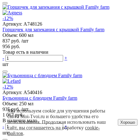
-12%
Артикул:
A748126
Горшочек для запекания с крышкой Family farm
Объем: 600 мл
837 руб.
/шт
956 руб.
Товар есть в наличии
-
+
шт
-12%
Артикул:
A540416
Бульонница с блюдцем Family farm
Объем: 250 мл
935 руб.
/шт
Мы используем cookie для улучшения работы
1 067 руб.
сайта Moi-Tvoi.ru и большего удобства его
В наличии мало
использования. Продолжая использовать наш
Хорошо
-
+
сайт, вы соглашаетесь на обработку
cookie-
шт
файлов
.