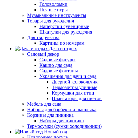
Головоломки
Пьяные игры
Музыкальные инструменты
Товары для рукоделия
Наперстки сувенирные
Шкатулки для рукоделия
Для творчества
Картины по номерам
Дача и отдых
Садовый декор
Садовые фигуры
Кашпо для сада
Садовые фонтаны
Украшения для дачи и сада
Дверной колокольчик
Термометры уличные
Кормушки для птиц
Плантаторы для цветов
Мебель для сада
Наборы для барбекю и шашлыка
Корзины для пикника
Наборы для пикника
Термосумки (сумки холодильники)
Новый год
Новогодняя посуда