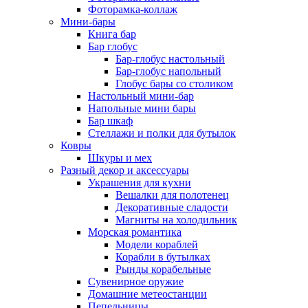
Фоторамка-коллаж
Мини-бары
Книга бар
Бар глобус
Бар-глобус настольный
Бар-глобус напольный
Глобус бары со столиком
Настольный мини-бар
Напольные мини бары
Бар шкаф
Стеллажи и полки для бутылок
Ковры
Шкуры и мех
Разный декор и аксессуары
Украшения для кухни
Вешалки для полотенец
Декоративные сладости
Магниты на холодильник
Морская романтика
Модели кораблей
Корабли в бутылках
Рынды корабельные
Сувенирное оружие
Домашние метеостанции
Пепельницы