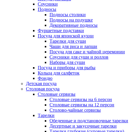
Соусники
Подносы
Подносы столики
Подносы на подушке
Декоративные подносы
Фуршетные подставки
Посуда для японской кухни
Тарелки для суши
Чаши для риса и лапши
Посуда для саке и чайной церемонии
Соусники для суши и роллов
Наборы для суши
Посуда и приборы для рыбы
Кольца для салфеток
Фондю
Детская посуда
Столовая посуда
Столовые сервизы
Столовые сервизы на 6 персон
Столовые сервизы на 12 персон
Столово-чайные сервизы
Тарелки
Обеденные и подстановочные тарелки
Десертные и закусочные тарелки
Тарелки глубокие (суповые тарелки)