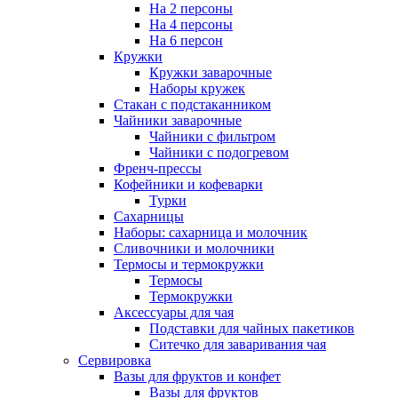
На 2 персоны
На 4 персоны
На 6 персон
Кружки
Кружки заварочные
Наборы кружек
Стакан с подстаканником
Чайники заварочные
Чайники с фильтром
Чайники с подогревом
Френч-прессы
Кофейники и кофеварки
Турки
Сахарницы
Наборы: сахарница и молочник
Сливочники и молочники
Термосы и термокружки
Термосы
Термокружки
Аксессуары для чая
Подставки для чайных пакетиков
Ситечко для заваривания чая
Сервировка
Вазы для фруктов и конфет
Вазы для фруктов