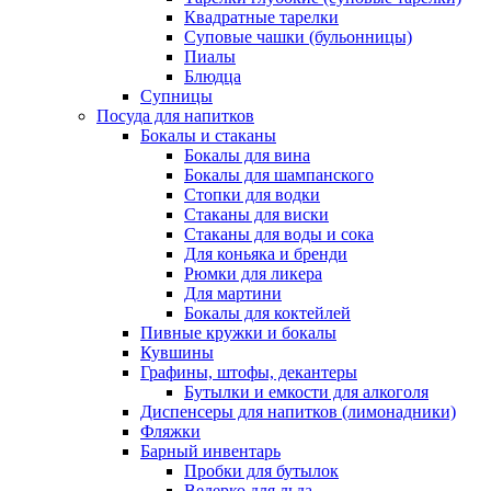
Квадратные тарелки
Суповые чашки (бульонницы)
Пиалы
Блюдца
Супницы
Посуда для напитков
Бокалы и стаканы
Бокалы для вина
Бокалы для шампанского
Стопки для водки
Стаканы для виски
Стаканы для воды и сока
Для коньяка и бренди
Рюмки для ликера
Для мартини
Бокалы для коктейлей
Пивные кружки и бокалы
Кувшины
Графины, штофы, декантеры
Бутылки и емкости для алкоголя
Диспенсеры для напитков (лимонадники)
Фляжки
Барный инвентарь
Пробки для бутылок
Ведерко для льда