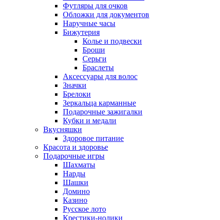
Футляры для очков
Обложки для документов
Наручные часы
Бижутерия
Колье и подвески
Броши
Серьги
Браслеты
Аксессуары для волос
Значки
Брелоки
Зеркальца карманные
Подарочные зажигалки
Кубки и медали
Вкусняшки
Здоровое питание
Красота и здоровье
Подарочные игры
Шахматы
Нарды
Шашки
Домино
Казино
Русское лото
Крестики-нолики