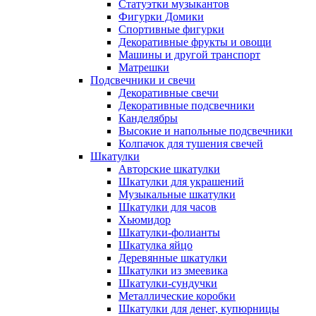
Статуэтки музыкантов
Фигурки Домики
Спортивные фигурки
Декоративные фрукты и овощи
Машины и другой транспорт
Матрешки
Подсвечники и свечи
Декоративные свечи
Декоративные подсвечники
Канделябры
Высокие и напольные подсвечники
Колпачок для тушения свечей
Шкатулки
Авторские шкатулки
Шкатулки для украшений
Музыкальные шкатулки
Шкатулки для часов
Хьюмидор
Шкатулки-фолианты
Шкатулка яйцо
Деревянные шкатулки
Шкатулки из змеевика
Шкатулки-сундучки
Металлические коробки
Шкатулки для денег, купюрницы