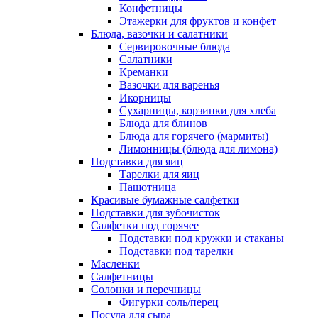
Конфетницы
Этажерки для фруктов и конфет
Блюда, вазочки и салатники
Сервировочные блюда
Салатники
Креманки
Вазочки для варенья
Икорницы
Сухарницы, корзинки для хлеба
Блюда для блинов
Блюда для горячего (мармиты)
Лимонницы (блюда для лимона)
Подставки для яиц
Тарелки для яиц
Пашотница
Красивые бумажные салфетки
Подставки для зубочисток
Салфетки под горячее
Подставки под кружки и стаканы
Подставки под тарелки
Масленки
Салфетницы
Солонки и перечницы
Фигурки соль/перец
Посуда для сыра