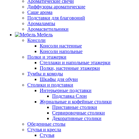
Ароматические свечи
Диффузоры ароматические
Саше арома
Подставки для благовоний
Аромалампы
Аромасветильники
Мебель
Консоли
Консоли настенные
Консоли напольные
Полки и этажерки
Стеллажи и напольные этажерки
Полки, настенные этажерки
Тумбы и комоды
Шкафы для обуви
Столики и подставки
Интерьерные подставки
Подставка Слон
Журнальные и кофейные столики
Приставные столики
Сервировочные столики
Декоративные столики
Обеденные столы
Стулья и кресла
Стулья