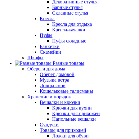
Декоративные стулья
Барные стулья
Складные стулья
Кресла
Кресла для отдыха
Кресла-качалки
Пуфы
Пуфы складные
Банкетки
Скамейки
Шкафы
Разные товары
Обереги для дома
Оберег домовой
Музыка ветра
Ловцы снов
Кошельковые талисманы
Хранение и порядок
Вешалки и крючки
Крючки для кухни
Крючки для прихожей
Напольные вешалки
Сундуки
Товары для прихожей
Ложки для обуви