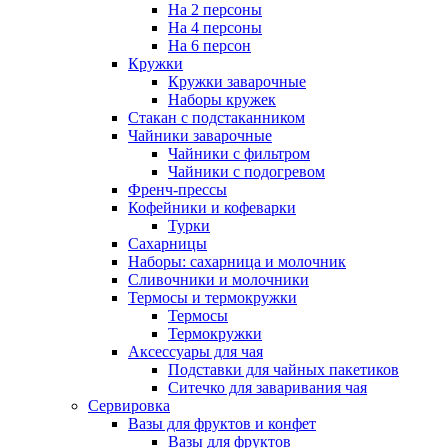
На 2 персоны
На 4 персоны
На 6 персон
Кружки
Кружки заварочные
Наборы кружек
Стакан с подстаканником
Чайники заварочные
Чайники с фильтром
Чайники с подогревом
Френч-прессы
Кофейники и кофеварки
Турки
Сахарницы
Наборы: сахарница и молочник
Сливочники и молочники
Термосы и термокружки
Термосы
Термокружки
Аксессуары для чая
Подставки для чайных пакетиков
Ситечко для заваривания чая
Сервировка
Вазы для фруктов и конфет
Вазы для фруктов