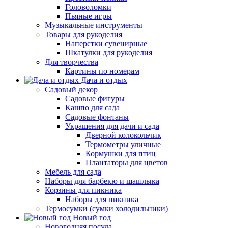
Головоломки
Пьяные игры
Музыкальные инструменты
Товары для рукоделия
Наперстки сувенирные
Шкатулки для рукоделия
Для творчества
Картины по номерам
Дача и отдых
Садовый декор
Садовые фигуры
Кашпо для сада
Садовые фонтаны
Украшения для дачи и сада
Дверной колокольчик
Термометры уличные
Кормушки для птиц
Плантаторы для цветов
Мебель для сада
Наборы для барбекю и шашлыка
Корзины для пикника
Наборы для пикника
Термосумки (сумки холодильники)
Новый год
Новогодняя посуда