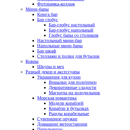
Фоторамка-коллаж
Мини-бары
Книга бар
Бар глобус
Бар-глобус настольный
Бар-глобус напольный
Глобус бары со столиком
Настольный мини-бар
Напольные мини бары
Бар шкаф
Стеллажи и полки для бутылок
Ковры
Шкуры и мех
Разный декор и аксессуары
Украшения для кухни
Вешалки для полотенец
Декоративные сладости
Магниты на холодильник
Морская романтика
Модели кораблей
Корабли в бутылках
Рынды корабельные
Сувенирное оружие
Домашние метеостанции
Пепельницы