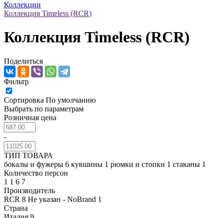
Коллекции
Коллекция Timeless (RCR)
Коллекция Timeless (RCR)
Поделиться
Фильтр
Сортировка
По умолчанию
Выбрать по параметрам
Розничная цена
-
ТИП ТОВАРА
бокалы и фужеры
6
кувшины
1
рюмки и стопки
1
стаканы
1
Количество персон
1
1
6
7
Производитель
RCR
8
Не указан - NoBrand
1
Страна
Италия
9