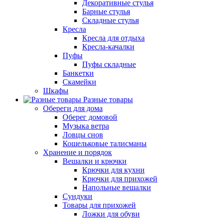
Декоративные стулья
Барные стулья
Складные стулья
Кресла
Кресла для отдыха
Кресла-качалки
Пуфы
Пуфы складные
Банкетки
Скамейки
Шкафы
Разные товары
Обереги для дома
Оберег домовой
Музыка ветра
Ловцы снов
Кошельковые талисманы
Хранение и порядок
Вешалки и крючки
Крючки для кухни
Крючки для прихожей
Напольные вешалки
Сундуки
Товары для прихожей
Ложки для обуви