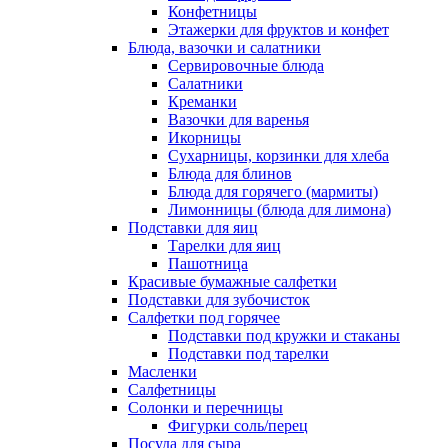
Конфетницы
Этажерки для фруктов и конфет
Блюда, вазочки и салатники
Сервировочные блюда
Салатники
Креманки
Вазочки для варенья
Икорницы
Сухарницы, корзинки для хлеба
Блюда для блинов
Блюда для горячего (мармиты)
Лимонницы (блюда для лимона)
Подставки для яиц
Тарелки для яиц
Пашотница
Красивые бумажные салфетки
Подставки для зубочисток
Салфетки под горячее
Подставки под кружки и стаканы
Подставки под тарелки
Масленки
Салфетницы
Солонки и перечницы
Фигурки соль/перец
Посуда для сыра