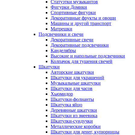
Статуэтки музыкантов
Фигурки Домики
Спортивные фигурки
Декоративные фрукты и овощи
Машины и другой транспорт
Матрешки
Подсвечники и свечи
Декоративные свечи
Декоративные подсвечники
Канделябры
Высокие и напольные подсвечники
Колпачок для тушения свечей
Шкатулки
Авторские шкатулки
Шкатулки для украшений
Музыкальные шкатулки
Шкатулки для часов
Хьюмидор
Шкатулки-фолианты
Шкатулка яйцо
Деревянные шкатулки
Шкатулки из змеевика
Шкатулки-сундучки
Металлические коробки
Шкатулки для денег, купюрницы