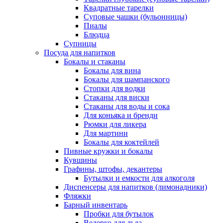
Квадратные тарелки
Суповые чашки (бульонницы)
Пиалы
Блюдца
Супницы
Посуда для напитков
Бокалы и стаканы
Бокалы для вина
Бокалы для шампанского
Стопки для водки
Стаканы для виски
Стаканы для воды и сока
Для коньяка и бренди
Рюмки для ликера
Для мартини
Бокалы для коктейлей
Пивные кружки и бокалы
Кувшины
Графины, штофы, декантеры
Бутылки и емкости для алкоголя
Диспенсеры для напитков (лимонадники)
Фляжки
Барный инвентарь
Пробки для бутылок
Ведерко для льда