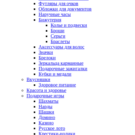
Футляры для очков
Обложки для документов
Наручные часы
Бижутерия
Колье и подвески
Броши
Серьги
Браслеты
Аксессуары для волос
Значки
Брелоки
Зеркальца карманные
Подарочные зажигалки
Кубки и медали
Вкусняшки
Здоровое питание
Красота и здоровье
Подарочные игры
Шахматы
Нарды
Шашки
Домино
Казино
Русское лото
Крестики-нолики