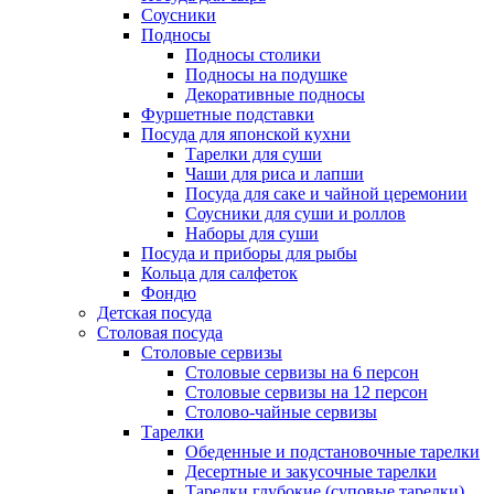
Соусники
Подносы
Подносы столики
Подносы на подушке
Декоративные подносы
Фуршетные подставки
Посуда для японской кухни
Тарелки для суши
Чаши для риса и лапши
Посуда для саке и чайной церемонии
Соусники для суши и роллов
Наборы для суши
Посуда и приборы для рыбы
Кольца для салфеток
Фондю
Детская посуда
Столовая посуда
Столовые сервизы
Столовые сервизы на 6 персон
Столовые сервизы на 12 персон
Столово-чайные сервизы
Тарелки
Обеденные и подстановочные тарелки
Десертные и закусочные тарелки
Тарелки глубокие (суповые тарелки)