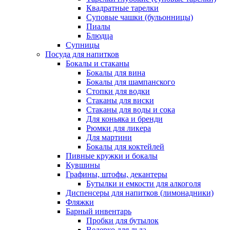
Квадратные тарелки
Суповые чашки (бульонницы)
Пиалы
Блюдца
Супницы
Посуда для напитков
Бокалы и стаканы
Бокалы для вина
Бокалы для шампанского
Стопки для водки
Стаканы для виски
Стаканы для воды и сока
Для коньяка и бренди
Рюмки для ликера
Для мартини
Бокалы для коктейлей
Пивные кружки и бокалы
Кувшины
Графины, штофы, декантеры
Бутылки и емкости для алкоголя
Диспенсеры для напитков (лимонадники)
Фляжки
Барный инвентарь
Пробки для бутылок
Ведерко для льда