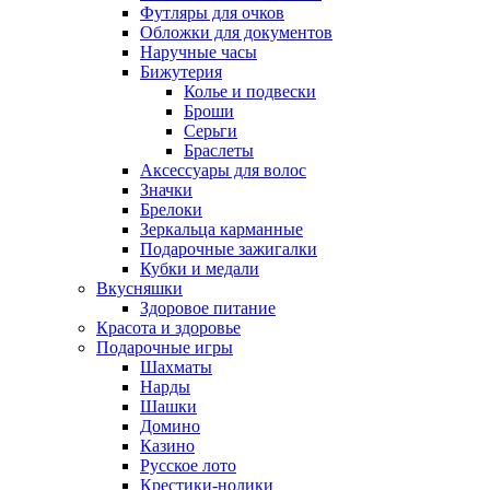
Футляры для очков
Обложки для документов
Наручные часы
Бижутерия
Колье и подвески
Броши
Серьги
Браслеты
Аксессуары для волос
Значки
Брелоки
Зеркальца карманные
Подарочные зажигалки
Кубки и медали
Вкусняшки
Здоровое питание
Красота и здоровье
Подарочные игры
Шахматы
Нарды
Шашки
Домино
Казино
Русское лото
Крестики-нолики