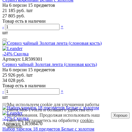
На 6 персон 15 предметов
21 185 руб.
/шт
27 805 руб.
Товар есть в наличии
-
+
шт
-24%
Скидка
Артикул:
LR599301
Сервиз чайный Золотая лента (слоновая кость)
На 6 персон 15 предметов
25 926 руб.
/шт
34 028 руб.
Товар есть в наличии
-
+
шт
Мы используем cookie для улучшения работы
сайта Moi-Tvoi.ru и большего удобства его
использования. Продолжая использовать наш
Хорошо
-22%
Скидка
сайт, вы соглашаетесь на обработку
cookie-
Артикул:
LR598470
файлов
.
Набор тарелок 18 предметов Белые с золотом