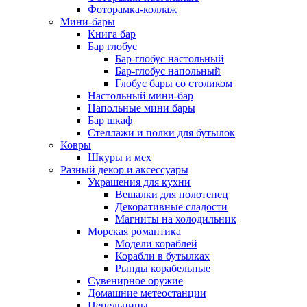
Фоторамка-коллаж
Мини-бары
Книга бар
Бар глобус
Бар-глобус настольный
Бар-глобус напольный
Глобус бары со столиком
Настольный мини-бар
Напольные мини бары
Бар шкаф
Стеллажи и полки для бутылок
Ковры
Шкуры и мех
Разный декор и аксессуары
Украшения для кухни
Вешалки для полотенец
Декоративные сладости
Магниты на холодильник
Морская романтика
Модели кораблей
Корабли в бутылках
Рынды корабельные
Сувенирное оружие
Домашние метеостанции
Пепельницы