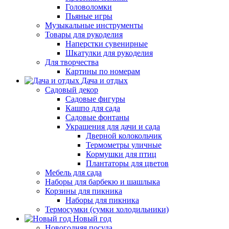
Головоломки
Пьяные игры
Музыкальные инструменты
Товары для рукоделия
Наперстки сувенирные
Шкатулки для рукоделия
Для творчества
Картины по номерам
Дача и отдых
Садовый декор
Садовые фигуры
Кашпо для сада
Садовые фонтаны
Украшения для дачи и сада
Дверной колокольчик
Термометры уличные
Кормушки для птиц
Плантаторы для цветов
Мебель для сада
Наборы для барбекю и шашлыка
Корзины для пикника
Наборы для пикника
Термосумки (сумки холодильники)
Новый год
Новогодняя посуда