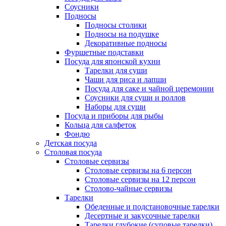
Соусники
Подносы
Подносы столики
Подносы на подушке
Декоративные подносы
Фуршетные подставки
Посуда для японской кухни
Тарелки для суши
Чаши для риса и лапши
Посуда для саке и чайной церемонии
Соусники для суши и роллов
Наборы для суши
Посуда и приборы для рыбы
Кольца для салфеток
Фондю
Детская посуда
Столовая посуда
Столовые сервизы
Столовые сервизы на 6 персон
Столовые сервизы на 12 персон
Столово-чайные сервизы
Тарелки
Обеденные и подстановочные тарелки
Десертные и закусочные тарелки
Тарелки глубокие (суповые тарелки)