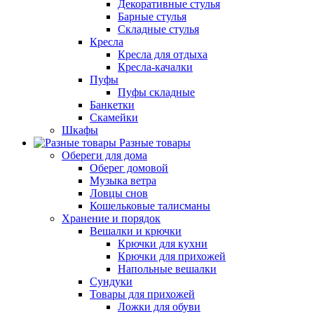
Декоративные стулья
Барные стулья
Складные стулья
Кресла
Кресла для отдыха
Кресла-качалки
Пуфы
Пуфы складные
Банкетки
Скамейки
Шкафы
Разные товары
Обереги для дома
Оберег домовой
Музыка ветра
Ловцы снов
Кошельковые талисманы
Хранение и порядок
Вешалки и крючки
Крючки для кухни
Крючки для прихожей
Напольные вешалки
Сундуки
Товары для прихожей
Ложки для обуви