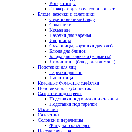
Конфетницы
Этажерки для фруктов и конфет
Блюда, вазочки и салатники
Сервировочные блюда
Салатники
Креманки
Вазочки для варенья
Икорницы
Сухарницы, корзинки для хлеба
Блюда для блинов
Блюда для горячего (мармиты)
Лимонницы (блюда для лимона)
Подставки для яиц
Тарелки для яиц
Пашотница
Красивые бумажные салфетки
Подставки для зубочисток
Салфетки под горячее
Подставки под кружки и стаканы
Подставки под тарелки
Масленки
Салфетницы
Солонки и перечницы
Фигурки соль/перец
Посуда для сыра