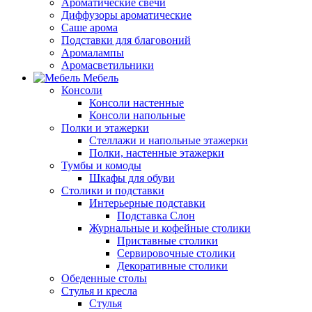
Ароматические свечи
Диффузоры ароматические
Саше арома
Подставки для благовоний
Аромалампы
Аромасветильники
Мебель
Консоли
Консоли настенные
Консоли напольные
Полки и этажерки
Стеллажи и напольные этажерки
Полки, настенные этажерки
Тумбы и комоды
Шкафы для обуви
Столики и подставки
Интерьерные подставки
Подставка Слон
Журнальные и кофейные столики
Приставные столики
Сервировочные столики
Декоративные столики
Обеденные столы
Стулья и кресла
Стулья