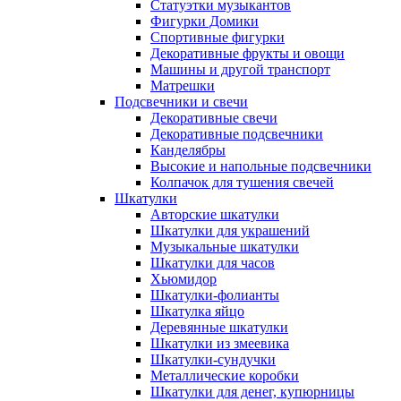
Статуэтки музыкантов
Фигурки Домики
Спортивные фигурки
Декоративные фрукты и овощи
Машины и другой транспорт
Матрешки
Подсвечники и свечи
Декоративные свечи
Декоративные подсвечники
Канделябры
Высокие и напольные подсвечники
Колпачок для тушения свечей
Шкатулки
Авторские шкатулки
Шкатулки для украшений
Музыкальные шкатулки
Шкатулки для часов
Хьюмидор
Шкатулки-фолианты
Шкатулка яйцо
Деревянные шкатулки
Шкатулки из змеевика
Шкатулки-сундучки
Металлические коробки
Шкатулки для денег, купюрницы