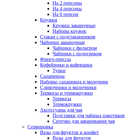
На 2 персоны
На 4 персоны
На 6 персон
Кружки
Кружки заварочные
Наборы кружек
Стакан с подстаканником
Чайники заварочные
Чайники с фильтром
Чайники с подогревом
Френч-прессы
Кофейники и кофеварки
Турки
Сахарницы
Наборы: сахарница и молочник
Сливочники и молочники
Термосы и термокружки
Термосы
Термокружки
Аксессуары для чая
Подставки для чайных пакетиков
Ситечко для заваривания чая
Сервировка
Вазы для фруктов и конфет
Вазы для фруктов