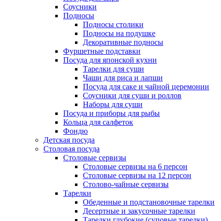
Соусники
Подносы
Подносы столики
Подносы на подушке
Декоративные подносы
Фуршетные подставки
Посуда для японской кухни
Тарелки для суши
Чаши для риса и лапши
Посуда для саке и чайной церемонии
Соусники для суши и роллов
Наборы для суши
Посуда и приборы для рыбы
Кольца для салфеток
Фондю
Детская посуда
Столовая посуда
Столовые сервизы
Столовые сервизы на 6 персон
Столовые сервизы на 12 персон
Столово-чайные сервизы
Тарелки
Обеденные и подстановочные тарелки
Десертные и закусочные тарелки
Тарелки глубокие (суповые тарелки)