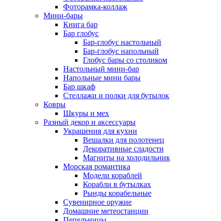
Фоторамка-коллаж
Мини-бары
Книга бар
Бар глобус
Бар-глобус настольный
Бар-глобус напольный
Глобус бары со столиком
Настольный мини-бар
Напольные мини бары
Бар шкаф
Стеллажи и полки для бутылок
Ковры
Шкуры и мех
Разный декор и аксессуары
Украшения для кухни
Вешалки для полотенец
Декоративные сладости
Магниты на холодильник
Морская романтика
Модели кораблей
Корабли в бутылках
Рынды корабельные
Сувенирное оружие
Домашние метеостанции
Пепельницы