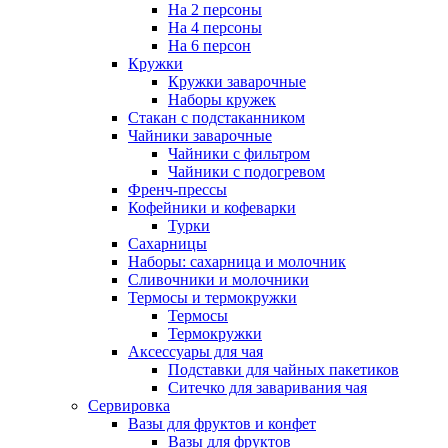
На 2 персоны
На 4 персоны
На 6 персон
Кружки
Кружки заварочные
Наборы кружек
Стакан с подстаканником
Чайники заварочные
Чайники с фильтром
Чайники с подогревом
Френч-прессы
Кофейники и кофеварки
Турки
Сахарницы
Наборы: сахарница и молочник
Сливочники и молочники
Термосы и термокружки
Термосы
Термокружки
Аксессуары для чая
Подставки для чайных пакетиков
Ситечко для заваривания чая
Сервировка
Вазы для фруктов и конфет
Вазы для фруктов