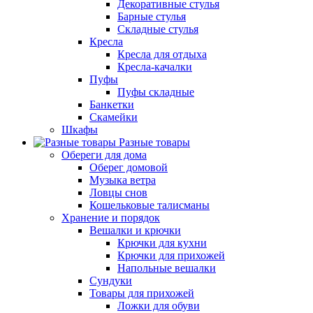
Декоративные стулья
Барные стулья
Складные стулья
Кресла
Кресла для отдыха
Кресла-качалки
Пуфы
Пуфы складные
Банкетки
Скамейки
Шкафы
Разные товары
Обереги для дома
Оберег домовой
Музыка ветра
Ловцы снов
Кошельковые талисманы
Хранение и порядок
Вешалки и крючки
Крючки для кухни
Крючки для прихожей
Напольные вешалки
Сундуки
Товары для прихожей
Ложки для обуви