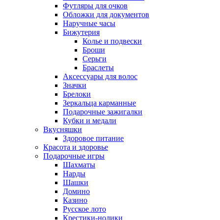
Футляры для очков
Обложки для документов
Наручные часы
Бижутерия
Колье и подвески
Броши
Серьги
Браслеты
Аксессуары для волос
Значки
Брелоки
Зеркальца карманные
Подарочные зажигалки
Кубки и медали
Вкусняшки
Здоровое питание
Красота и здоровье
Подарочные игры
Шахматы
Нарды
Шашки
Домино
Казино
Русское лото
Крестики-нолики