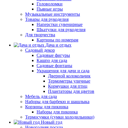
Головоломки
Пьяные игры
Музыкальные инструменты
Товары для рукоделия
Наперстки сувенирные
Шкатулки для рукоделия
Для творчества
Картины по номерам
Дача и отдых
Садовый декор
Садовые фигуры
Кашпо для сада
Садовые фонтаны
Украшения для дачи и сада
Дверной колокольчик
Термометры уличные
Кормушки для птиц
Плантаторы для цветов
Мебель для сада
Наборы для барбекю и шашлыка
Корзины для пикника
Наборы для пикника
Термосумки (сумки холодильники)
Новый год
Новогодняя посуда