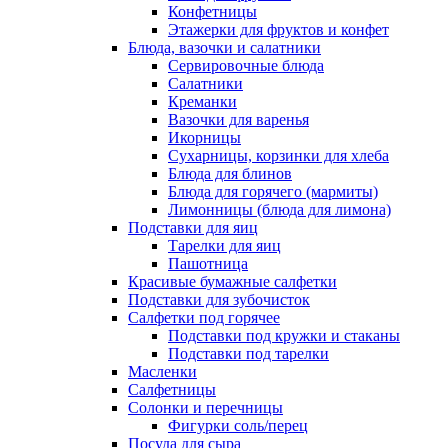
Конфетницы
Этажерки для фруктов и конфет
Блюда, вазочки и салатники
Сервировочные блюда
Салатники
Креманки
Вазочки для варенья
Икорницы
Сухарницы, корзинки для хлеба
Блюда для блинов
Блюда для горячего (мармиты)
Лимонницы (блюда для лимона)
Подставки для яиц
Тарелки для яиц
Пашотница
Красивые бумажные салфетки
Подставки для зубочисток
Салфетки под горячее
Подставки под кружки и стаканы
Подставки под тарелки
Масленки
Салфетницы
Солонки и перечницы
Фигурки соль/перец
Посуда для сыра