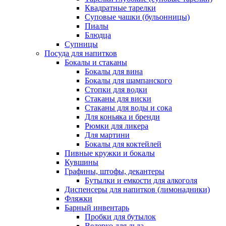
Квадратные тарелки
Суповые чашки (бульонницы)
Пиалы
Блюдца
Супницы
Посуда для напитков
Бокалы и стаканы
Бокалы для вина
Бокалы для шампанского
Стопки для водки
Стаканы для виски
Стаканы для воды и сока
Для коньяка и бренди
Рюмки для ликера
Для мартини
Бокалы для коктейлей
Пивные кружки и бокалы
Кувшины
Графины, штофы, декантеры
Бутылки и емкости для алкоголя
Диспенсеры для напитков (лимонадники)
Фляжки
Барный инвентарь
Пробки для бутылок
Ведерко для льда