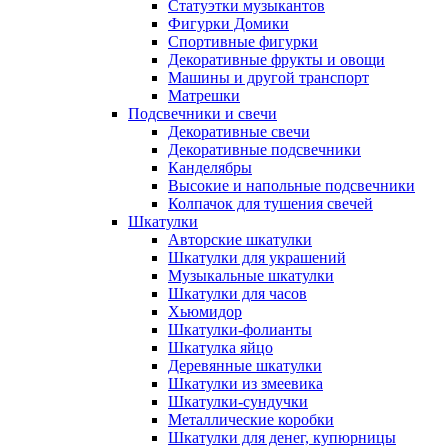
Статуэтки музыкантов
Фигурки Домики
Спортивные фигурки
Декоративные фрукты и овощи
Машины и другой транспорт
Матрешки
Подсвечники и свечи
Декоративные свечи
Декоративные подсвечники
Канделябры
Высокие и напольные подсвечники
Колпачок для тушения свечей
Шкатулки
Авторские шкатулки
Шкатулки для украшений
Музыкальные шкатулки
Шкатулки для часов
Хьюмидор
Шкатулки-фолианты
Шкатулка яйцо
Деревянные шкатулки
Шкатулки из змеевика
Шкатулки-сундучки
Металлические коробки
Шкатулки для денег, купюрницы