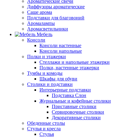
Ароматические свечи
Диффузоры ароматические
Саше арома
Подставки для благовоний
Аромалампы
Аромасветильники
Мебель
Консоли
Консоли настенные
Консоли напольные
Полки и этажерки
Стеллажи и напольные этажерки
Полки, настенные этажерки
Тумбы и комоды
Шкафы для обуви
Столики и подставки
Интерьерные подставки
Подставка Слон
Журнальные и кофейные столики
Приставные столики
Сервировочные столики
Декоративные столики
Обеденные столы
Стулья и кресла
Стулья