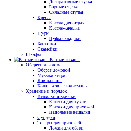
Декоративные стулья
Барные стулья
Складные стулья
Кресла
Кресла для отдыха
Кресла-качалки
Пуфы
Пуфы складные
Банкетки
Скамейки
Шкафы
Разные товары
Обереги для дома
Оберег домовой
Музыка ветра
Ловцы снов
Кошельковые талисманы
Хранение и порядок
Вешалки и крючки
Крючки для кухни
Крючки для прихожей
Напольные вешалки
Сундуки
Товары для прихожей
Ложки для обуви