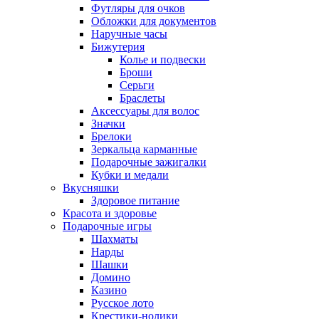
Футляры для очков
Обложки для документов
Наручные часы
Бижутерия
Колье и подвески
Броши
Серьги
Браслеты
Аксессуары для волос
Значки
Брелоки
Зеркальца карманные
Подарочные зажигалки
Кубки и медали
Вкусняшки
Здоровое питание
Красота и здоровье
Подарочные игры
Шахматы
Нарды
Шашки
Домино
Казино
Русское лото
Крестики-нолики