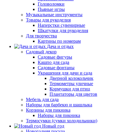
Головоломки
Пьяные игры
Музыкальные инструменты
Товары для рукоделия
Наперстки сувенирные
Шкатулки для рукоделия
Для творчества
Картины по номерам
Дача и отдых
Садовый декор
Садовые фигуры
Кашпо для сада
Садовые фонтаны
Украшения для дачи и сада
Дверной колокольчик
Термометры уличные
Кормушки для птиц
Плантаторы для цветов
Мебель для сада
Наборы для барбекю и шашлыка
Корзины для пикника
Наборы для пикника
Термосумки (сумки холодильники)
Новый год
Новогодняя посуда