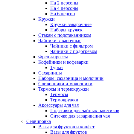
На 2 персоны
На 4 персоны
На 6 персон
Кружки
Кружки заварочные
Наборы кружек
Стакан с подстаканником
Чайники заварочные
Чайники с фильтром
Чайники с подогревом
Френч-прессы
Кофейники и кофеварки
Турки
Сахарницы
Наборы: сахарница и молочник
Сливочники и молочники
Термосы и термокружки
Термосы
Термокружки
Аксессуары для чая
Подставки для чайных пакетиков
Ситечко для заваривания чая
Сервировка
Вазы для фруктов и конфет
Вазы для фруктов