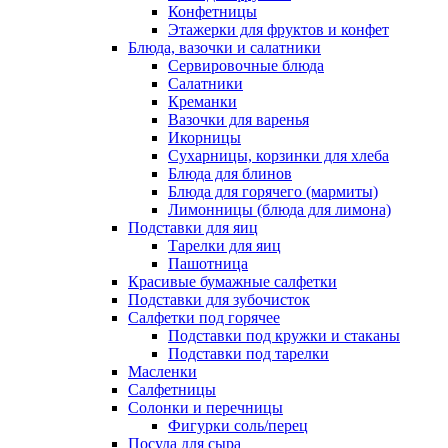
Конфетницы
Этажерки для фруктов и конфет
Блюда, вазочки и салатники
Сервировочные блюда
Салатники
Креманки
Вазочки для варенья
Икорницы
Сухарницы, корзинки для хлеба
Блюда для блинов
Блюда для горячего (мармиты)
Лимонницы (блюда для лимона)
Подставки для яиц
Тарелки для яиц
Пашотница
Красивые бумажные салфетки
Подставки для зубочисток
Салфетки под горячее
Подставки под кружки и стаканы
Подставки под тарелки
Масленки
Салфетницы
Солонки и перечницы
Фигурки соль/перец
Посуда для сыра