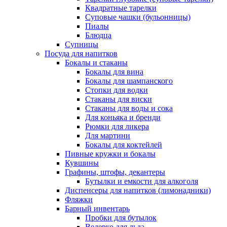
Квадратные тарелки
Суповые чашки (бульонницы)
Пиалы
Блюдца
Супницы
Посуда для напитков
Бокалы и стаканы
Бокалы для вина
Бокалы для шампанского
Стопки для водки
Стаканы для виски
Стаканы для воды и сока
Для коньяка и бренди
Рюмки для ликера
Для мартини
Бокалы для коктейлей
Пивные кружки и бокалы
Кувшины
Графины, штофы, декантеры
Бутылки и емкости для алкоголя
Диспенсеры для напитков (лимонадники)
Фляжки
Барный инвентарь
Пробки для бутылок
Ведерко для льда