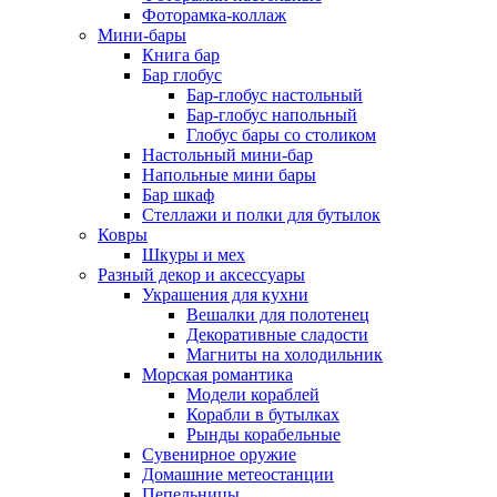
Фоторамка-коллаж
Мини-бары
Книга бар
Бар глобус
Бар-глобус настольный
Бар-глобус напольный
Глобус бары со столиком
Настольный мини-бар
Напольные мини бары
Бар шкаф
Стеллажи и полки для бутылок
Ковры
Шкуры и мех
Разный декор и аксессуары
Украшения для кухни
Вешалки для полотенец
Декоративные сладости
Магниты на холодильник
Морская романтика
Модели кораблей
Корабли в бутылках
Рынды корабельные
Сувенирное оружие
Домашние метеостанции
Пепельницы