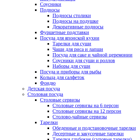
Соусники
Подносы
Подносы столики
Подносы на подушке
Декоративные подносы
Фуршетные подставки
Посуда для японской кухни
Тарелки для суши
Чаши для риса и лапши
Посуда для саке и чайной церемонии
Соусники для суши и роллов
Наборы для суши
Посуда и приборы для рыбы
Кольца для салфеток
Фондю
Детская посуда
Столовая посуда
Столовые сервизы
Столовые сервизы на 6 персон
Столовые сервизы на 12 персон
Столово-чайные сервизы
Тарелки
Обеденные и подстановочные тарелки
Десертные и закусочные тарелки
Тарелки глубокие (суповые тарелки)