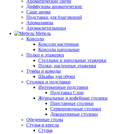
Ароматические свечи
Диффузоры ароматические
Саше арома
Подставки для благовоний
Аромалампы
Аромасветильники
Мебель
Консоли
Консоли настенные
Консоли напольные
Полки и этажерки
Стеллажи и напольные этажерки
Полки, настенные этажерки
Тумбы и комоды
Шкафы для обуви
Столики и подставки
Интерьерные подставки
Подставка Слон
Журнальные и кофейные столики
Приставные столики
Сервировочные столики
Декоративные столики
Обеденные столы
Стулья и кресла
Стулья