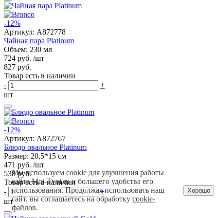
-12%
Артикул:
A872778
Чайная пара Platinum
Объем: 230 мл
724 руб.
/шт
827 руб.
Товар есть в наличии
-
+
шт
-12%
Артикул:
A872767
Блюдо овальное Platinum
Размер: 20,5*15 см
471 руб.
/шт
Мы используем cookie для улучшения работы
538 руб.
сайта Moi-Tvoi.ru и большего удобства его
Товар есть в наличии
использования. Продолжая использовать наш
Хорошо
-
+
сайт, вы соглашаетесь на обработку
cookie-
шт
файлов
.