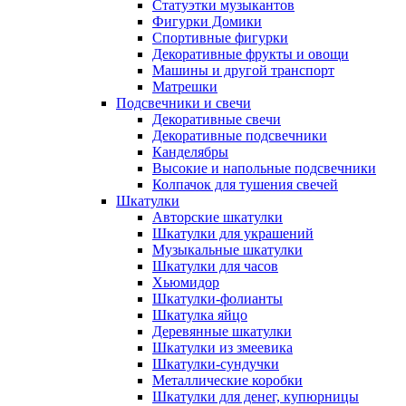
Статуэтки музыкантов
Фигурки Домики
Спортивные фигурки
Декоративные фрукты и овощи
Машины и другой транспорт
Матрешки
Подсвечники и свечи
Декоративные свечи
Декоративные подсвечники
Канделябры
Высокие и напольные подсвечники
Колпачок для тушения свечей
Шкатулки
Авторские шкатулки
Шкатулки для украшений
Музыкальные шкатулки
Шкатулки для часов
Хьюмидор
Шкатулки-фолианты
Шкатулка яйцо
Деревянные шкатулки
Шкатулки из змеевика
Шкатулки-сундучки
Металлические коробки
Шкатулки для денег, купюрницы