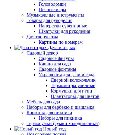
Головоломки
Пьяные игры
Музыкальные инструменты
Товары для рукоделия
Наперстки сувенирные
Шкатулки для рукоделия
Для творчества
Картины по номерам
Дача и отдых
Садовый декор
Садовые фигуры
Кашпо для сада
Садовые фонтаны
Украшения для дачи и сада
Дверной колокольчик
Термометры уличные
Кормушки для птиц
Плантаторы для цветов
Мебель для сада
Наборы для барбекю и шашлыка
Корзины для пикника
Наборы для пикника
Термосумки (сумки холодильники)
Новый год
Новогодняя посуда