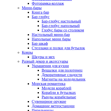
Фоторамка-коллаж
Мини-бары
Книга бар
Бар глобус
Бар-глобус настольный
Бар-глобус напольный
Глобус бары со столиком
Настольный мини-бар
Напольные мини бары
Бар шкаф
Стеллажи и полки для бутылок
Ковры
Шкуры и мех
Разный декор и аксессуары
Украшения для кухни
Вешалки для полотенец
Декоративные сладости
Магниты на холодильник
Морская романтика
Модели кораблей
Корабли в бутылках
Рынды корабельные
Сувенирное оружие
Домашние метеостанции
Пепельницы