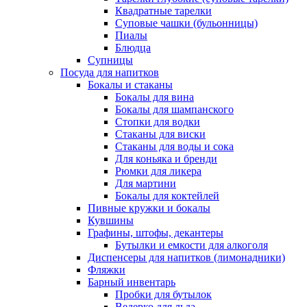
Квадратные тарелки
Суповые чашки (бульонницы)
Пиалы
Блюдца
Супницы
Посуда для напитков
Бокалы и стаканы
Бокалы для вина
Бокалы для шампанского
Стопки для водки
Стаканы для виски
Стаканы для воды и сока
Для коньяка и бренди
Рюмки для ликера
Для мартини
Бокалы для коктейлей
Пивные кружки и бокалы
Кувшины
Графины, штофы, декантеры
Бутылки и емкости для алкоголя
Диспенсеры для напитков (лимонадники)
Фляжки
Барный инвентарь
Пробки для бутылок
Ведерко для льда