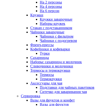
На 2 персоны
На 4 персоны
На 6 персон
Кружки
Кружки заварочные
Наборы кружек
Стакан с подстаканником
Чайники заварочные
Чайники с фильтром
Чайники с подогревом
Френч-прессы
Кофейники и кофеварки
Турки
Сахарницы
Наборы: сахарница и молочник
Сливочники и молочники
Термосы и термокружки
Термосы
Термокружки
Аксессуары для чая
Подставки для чайных пакетиков
Ситечко для заваривания чая
Сервировка
Вазы для фруктов и конфет
Вазы для фруктов