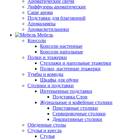
Ароматические свечи
Диффузоры ароматические
Саше арома
Подставки для благовоний
Аромалампы
Аромасветильники
Мебель
Консоли
Консоли настенные
Консоли напольные
Полки и этажерки
Стеллажи и напольные этажерки
Полки, настенные этажерки
Тумбы и комоды
Шкафы для обуви
Столики и подставки
Интерьерные подставки
Подставка Слон
Журнальные и кофейные столики
Приставные столики
Сервировочные столики
Декоративные столики
Обеденные столы
Стулья и кресла
Стулья