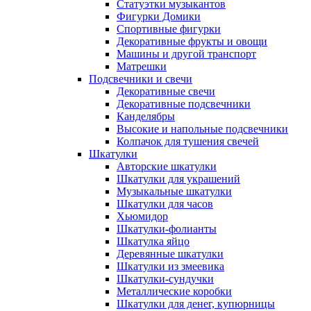
Статуэтки музыкантов
Фигурки Домики
Спортивные фигурки
Декоративные фрукты и овощи
Машины и другой транспорт
Матрешки
Подсвечники и свечи
Декоративные свечи
Декоративные подсвечники
Канделябры
Высокие и напольные подсвечники
Колпачок для тушения свечей
Шкатулки
Авторские шкатулки
Шкатулки для украшений
Музыкальные шкатулки
Шкатулки для часов
Хьюмидор
Шкатулки-фолианты
Шкатулка яйцо
Деревянные шкатулки
Шкатулки из змеевика
Шкатулки-сундучки
Металлические коробки
Шкатулки для денег, купюрницы