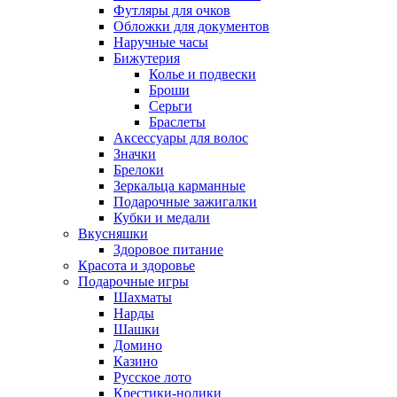
Футляры для очков
Обложки для документов
Наручные часы
Бижутерия
Колье и подвески
Броши
Серьги
Браслеты
Аксессуары для волос
Значки
Брелоки
Зеркальца карманные
Подарочные зажигалки
Кубки и медали
Вкусняшки
Здоровое питание
Красота и здоровье
Подарочные игры
Шахматы
Нарды
Шашки
Домино
Казино
Русское лото
Крестики-нолики