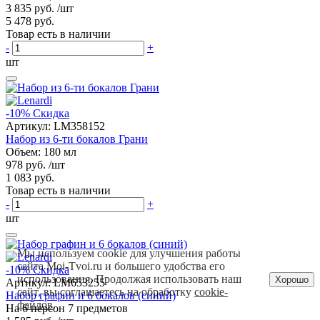
3 835 руб.
/шт
5 478 руб.
Товар есть в наличии
-
+
шт
-10%
Скидка
Артикул:
LM358152
Набор из 6-ти бокалов Грани
Объем: 180 мл
978 руб.
/шт
1 083 руб.
Товар есть в наличии
-
+
шт
Мы используем cookie для улучшения работы
сайта Moi-Tvoi.ru и большего удобства его
-10%
Скидка
использования. Продолжая использовать наш
Хорошо
Артикул:
LM653255
сайт, вы соглашаетесь на обработку
cookie-
Набор графин и 6 бокалов (синий)
файлов
.
На 6 персон 7 предметов