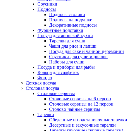
Соусники
Подносы
Подносы столики
Подносы на подушке
Декоративные подносы
Фуршетные подставки
Посуда для японской кухни
Тарелки для суши
Чаши для риса и лапши
Посуда для саке и чайной церемонии
Соусники для суши и роллов
Наборы для суши
Посуда и приборы для рыбы
Кольца для салфеток
Фондю
Детская посуда
Столовая посуда
Столовые сервизы
Столовые сервизы на 6 персон
Столовые сервизы на 12 персон
Столово-чайные сервизы
Тарелки
Обеденные и подстановочные тарелки
Десертные и закусочные тарелки
Тарелки глубокие (суповые тарелки)