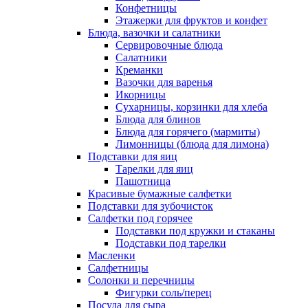
Конфетницы
Этажерки для фруктов и конфет
Блюда, вазочки и салатники
Сервировочные блюда
Салатники
Креманки
Вазочки для варенья
Икорницы
Сухарницы, корзинки для хлеба
Блюда для блинов
Блюда для горячего (мармиты)
Лимонницы (блюда для лимона)
Подставки для яиц
Тарелки для яиц
Пашотница
Красивые бумажные салфетки
Подставки для зубочисток
Салфетки под горячее
Подставки под кружки и стаканы
Подставки под тарелки
Масленки
Салфетницы
Солонки и перечницы
Фигурки соль/перец
Посуда для сыра