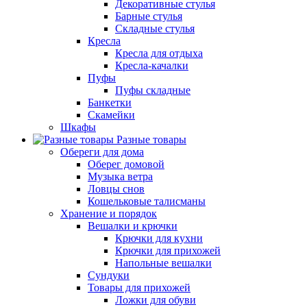
Декоративные стулья
Барные стулья
Складные стулья
Кресла
Кресла для отдыха
Кресла-качалки
Пуфы
Пуфы складные
Банкетки
Скамейки
Шкафы
Разные товары
Обереги для дома
Оберег домовой
Музыка ветра
Ловцы снов
Кошельковые талисманы
Хранение и порядок
Вешалки и крючки
Крючки для кухни
Крючки для прихожей
Напольные вешалки
Сундуки
Товары для прихожей
Ложки для обуви