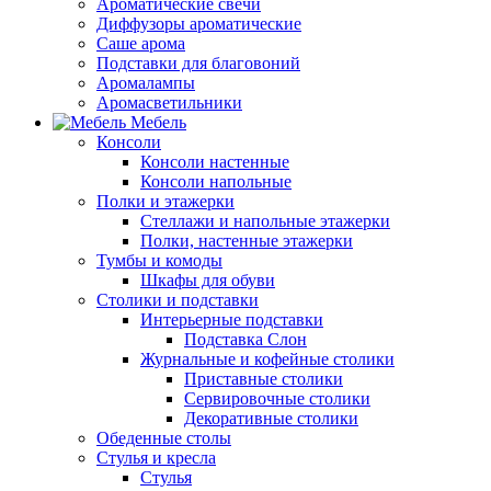
Ароматические свечи
Диффузоры ароматические
Саше арома
Подставки для благовоний
Аромалампы
Аромасветильники
Мебель
Консоли
Консоли настенные
Консоли напольные
Полки и этажерки
Стеллажи и напольные этажерки
Полки, настенные этажерки
Тумбы и комоды
Шкафы для обуви
Столики и подставки
Интерьерные подставки
Подставка Слон
Журнальные и кофейные столики
Приставные столики
Сервировочные столики
Декоративные столики
Обеденные столы
Стулья и кресла
Стулья