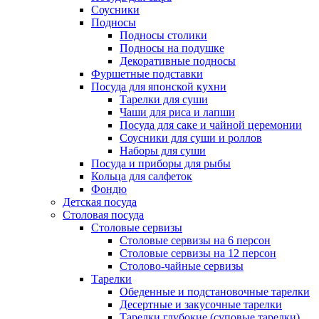
Соусники
Подносы
Подносы столики
Подносы на подушке
Декоративные подносы
Фуршетные подставки
Посуда для японской кухни
Тарелки для суши
Чаши для риса и лапши
Посуда для саке и чайной церемонии
Соусники для суши и роллов
Наборы для суши
Посуда и приборы для рыбы
Кольца для салфеток
Фондю
Детская посуда
Столовая посуда
Столовые сервизы
Столовые сервизы на 6 персон
Столовые сервизы на 12 персон
Столово-чайные сервизы
Тарелки
Обеденные и подстановочные тарелки
Десертные и закусочные тарелки
Тарелки глубокие (суповые тарелки)