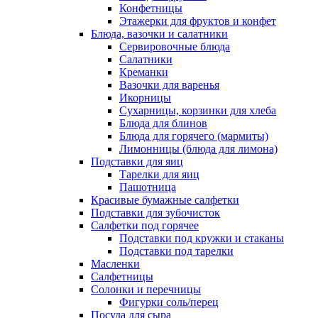
Конфетницы
Этажерки для фруктов и конфет
Блюда, вазочки и салатники
Сервировочные блюда
Салатники
Креманки
Вазочки для варенья
Икорницы
Сухарницы, корзинки для хлеба
Блюда для блинов
Блюда для горячего (мармиты)
Лимонницы (блюда для лимона)
Подставки для яиц
Тарелки для яиц
Пашотница
Красивые бумажные салфетки
Подставки для зубочисток
Салфетки под горячее
Подставки под кружки и стаканы
Подставки под тарелки
Масленки
Салфетницы
Солонки и перечницы
Фигурки соль/перец
Посуда для сыра