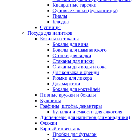
Квадратные тарелки
Суповые чашки (бульонницы)
Пиалы
Блюдца
Супницы
Посуда для напитков
Бокалы и стаканы
Бокалы для вина
Бокалы для шампанского
Стопки для водки
Стаканы для виски
Стаканы для воды и сока
Для коньяка и бренди
Рюмки для ликера
Для мартини
Бокалы для коктейлей
Пивные кружки и бокалы
Кувшины
Графины, штофы, декантеры
Бутылки и емкости для алкоголя
Диспенсеры для напитков (лимонадники)
Фляжки
Барный инвентарь
Пробки для бутылок
Ведерко для льда