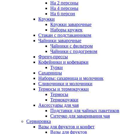
На 2 персоны
На 4 персоны
На 6 персон
Кружки
Кружки заварочные
Наборы кружек
Стакан с подстаканником
Чайники заварочные
Чайники с фильтром
Чайники с подогревом
Френч-прессы
Кофейники и кофеварки
Турки
Сахарницы
Наборы: сахарница и молочник
Сливочники и молочники
Термосы и термокружки
Термосы
Термокружки
Аксессуары для чая
Подставки для чайных пакетиков
Ситечко для заваривания чая
Сервировка
Вазы для фруктов и конфет
Вазы для фруктов