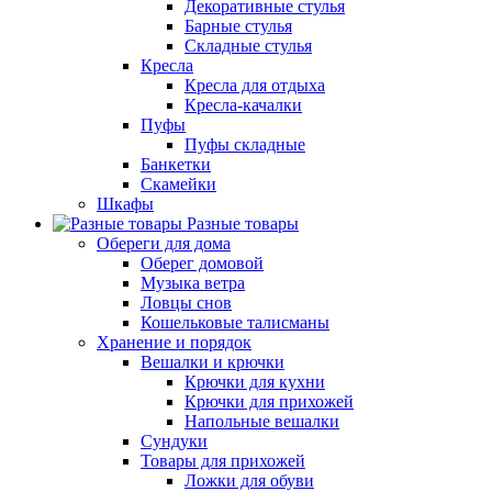
Декоративные стулья
Барные стулья
Складные стулья
Кресла
Кресла для отдыха
Кресла-качалки
Пуфы
Пуфы складные
Банкетки
Скамейки
Шкафы
Разные товары
Обереги для дома
Оберег домовой
Музыка ветра
Ловцы снов
Кошельковые талисманы
Хранение и порядок
Вешалки и крючки
Крючки для кухни
Крючки для прихожей
Напольные вешалки
Сундуки
Товары для прихожей
Ложки для обуви