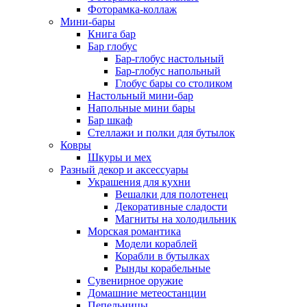
Фоторамка-коллаж
Мини-бары
Книга бар
Бар глобус
Бар-глобус настольный
Бар-глобус напольный
Глобус бары со столиком
Настольный мини-бар
Напольные мини бары
Бар шкаф
Стеллажи и полки для бутылок
Ковры
Шкуры и мех
Разный декор и аксессуары
Украшения для кухни
Вешалки для полотенец
Декоративные сладости
Магниты на холодильник
Морская романтика
Модели кораблей
Корабли в бутылках
Рынды корабельные
Сувенирное оружие
Домашние метеостанции
Пепельницы