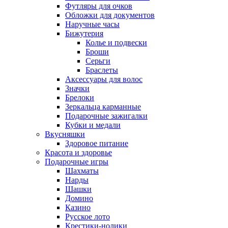
Футляры для очков
Обложки для документов
Наручные часы
Бижутерия
Колье и подвески
Броши
Серьги
Браслеты
Аксессуары для волос
Значки
Брелоки
Зеркальца карманные
Подарочные зажигалки
Кубки и медали
Вкусняшки
Здоровое питание
Красота и здоровье
Подарочные игры
Шахматы
Нарды
Шашки
Домино
Казино
Русское лото
Крестики-нолики