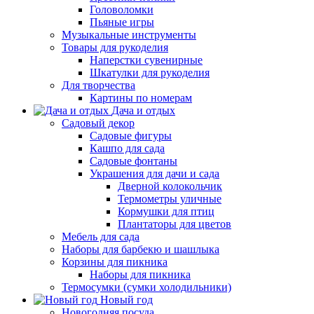
Головоломки
Пьяные игры
Музыкальные инструменты
Товары для рукоделия
Наперстки сувенирные
Шкатулки для рукоделия
Для творчества
Картины по номерам
Дача и отдых
Садовый декор
Садовые фигуры
Кашпо для сада
Садовые фонтаны
Украшения для дачи и сада
Дверной колокольчик
Термометры уличные
Кормушки для птиц
Плантаторы для цветов
Мебель для сада
Наборы для барбекю и шашлыка
Корзины для пикника
Наборы для пикника
Термосумки (сумки холодильники)
Новый год
Новогодняя посуда