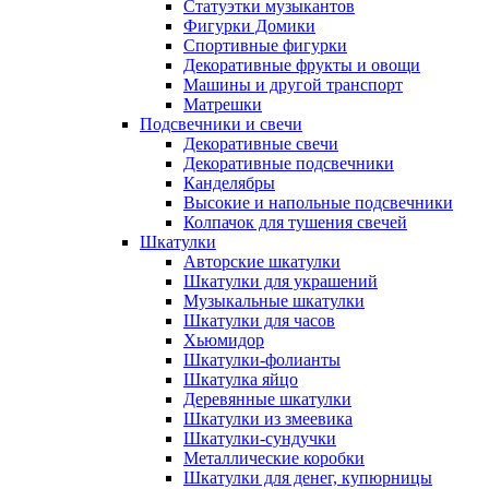
Статуэтки музыкантов
Фигурки Домики
Спортивные фигурки
Декоративные фрукты и овощи
Машины и другой транспорт
Матрешки
Подсвечники и свечи
Декоративные свечи
Декоративные подсвечники
Канделябры
Высокие и напольные подсвечники
Колпачок для тушения свечей
Шкатулки
Авторские шкатулки
Шкатулки для украшений
Музыкальные шкатулки
Шкатулки для часов
Хьюмидор
Шкатулки-фолианты
Шкатулка яйцо
Деревянные шкатулки
Шкатулки из змеевика
Шкатулки-сундучки
Металлические коробки
Шкатулки для денег, купюрницы