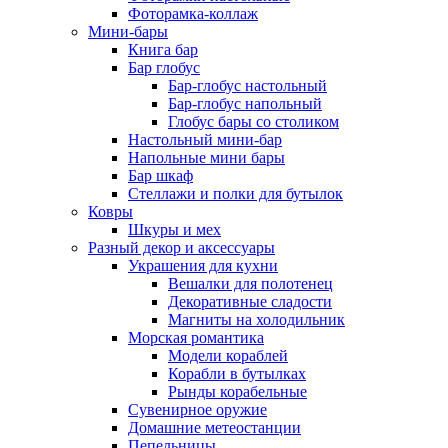
Фоторамка-коллаж
Мини-бары
Книга бар
Бар глобус
Бар-глобус настольный
Бар-глобус напольный
Глобус бары со столиком
Настольный мини-бар
Напольные мини бары
Бар шкаф
Стеллажи и полки для бутылок
Ковры
Шкуры и мех
Разный декор и аксессуары
Украшения для кухни
Вешалки для полотенец
Декоративные сладости
Магниты на холодильник
Морская романтика
Модели кораблей
Корабли в бутылках
Рынды корабельные
Сувенирное оружие
Домашние метеостанции
Пепельницы