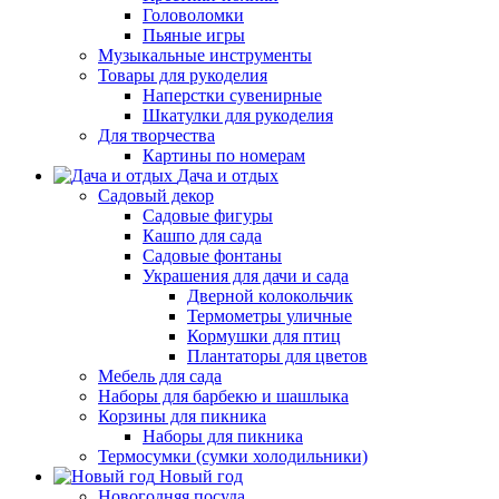
Головоломки
Пьяные игры
Музыкальные инструменты
Товары для рукоделия
Наперстки сувенирные
Шкатулки для рукоделия
Для творчества
Картины по номерам
Дача и отдых
Садовый декор
Садовые фигуры
Кашпо для сада
Садовые фонтаны
Украшения для дачи и сада
Дверной колокольчик
Термометры уличные
Кормушки для птиц
Плантаторы для цветов
Мебель для сада
Наборы для барбекю и шашлыка
Корзины для пикника
Наборы для пикника
Термосумки (сумки холодильники)
Новый год
Новогодняя посуда