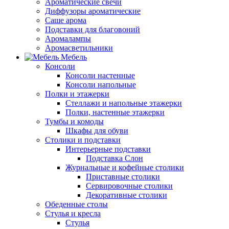
Ароматические свечи
Диффузоры ароматические
Саше арома
Подставки для благовоний
Аромалампы
Аромасветильники
Мебель
Консоли
Консоли настенные
Консоли напольные
Полки и этажерки
Стеллажи и напольные этажерки
Полки, настенные этажерки
Тумбы и комоды
Шкафы для обуви
Столики и подставки
Интерьерные подставки
Подставка Слон
Журнальные и кофейные столики
Приставные столики
Сервировочные столики
Декоративные столики
Обеденные столы
Стулья и кресла
Стулья