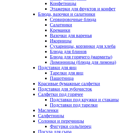
Конфетницы
Этажерки для фруктов и конфет
Блюда, вазочки и салатники
Сервировочные блюда
Салатники
Креманки
Вазочки для варенья
Икорницы
Сухарницы, корзинки для хлеба
Блюда для блинов
Блюда для горячего (мармиты)
Лимонницы (блюда для лимона)
Подставки для яиц
Тарелки для яиц
Пашотница
Красивые бумажные салфетки
Подставки для зубочисток
Салфетки под горячее
Подставки под кружки и стаканы
Подставки под тарелки
Масленки
Салфетницы
Солонки и перечницы
Фигурки соль/перец
Посуда для сыра