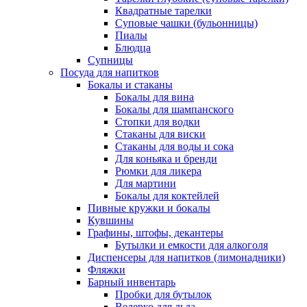
Квадратные тарелки
Суповые чашки (бульонницы)
Пиалы
Блюдца
Супницы
Посуда для напитков
Бокалы и стаканы
Бокалы для вина
Бокалы для шампанского
Стопки для водки
Стаканы для виски
Стаканы для воды и сока
Для коньяка и бренди
Рюмки для ликера
Для мартини
Бокалы для коктейлей
Пивные кружки и бокалы
Кувшины
Графины, штофы, декантеры
Бутылки и емкости для алкоголя
Диспенсеры для напитков (лимонадники)
Фляжки
Барный инвентарь
Пробки для бутылок
Ведерко для льда