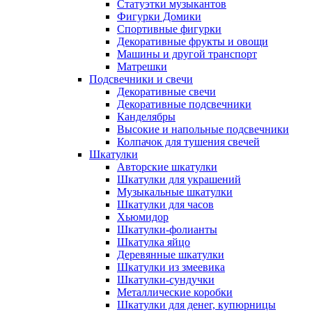
Статуэтки музыкантов
Фигурки Домики
Спортивные фигурки
Декоративные фрукты и овощи
Машины и другой транспорт
Матрешки
Подсвечники и свечи
Декоративные свечи
Декоративные подсвечники
Канделябры
Высокие и напольные подсвечники
Колпачок для тушения свечей
Шкатулки
Авторские шкатулки
Шкатулки для украшений
Музыкальные шкатулки
Шкатулки для часов
Хьюмидор
Шкатулки-фолианты
Шкатулка яйцо
Деревянные шкатулки
Шкатулки из змеевика
Шкатулки-сундучки
Металлические коробки
Шкатулки для денег, купюрницы