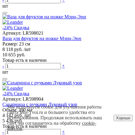
шт
-24%
Скидка
Артикул:
LR598021
Ваза для фруктов на ножке Мэри-Энн
Размер: 23 см
8 118 руб.
/шт
10 655 руб.
Товар есть в наличии
-
+
шт
-24%
Скидка
Артикул:
LR598904
Сахарница с ручками Луковый узор
Мы используем cookie для улучшения работы
Объем: 200 мл
сайта Moi-Tvoi.ru и большего удобства его
4 142 руб.
/шт
использования. Продолжая использовать наш
Хорошо
5 436 руб.
сайт, вы соглашаетесь на обработку
cookie-
Товар есть в наличии
файлов
.
-
+