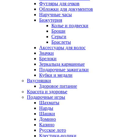
Футляры для очков
Обложки для документов
Наручные часы
Бижутерия
Колье и подвески
Броши
Серьги
Браслеты
Аксессуары для волос
Значки
Брелоки
Зеркальца карманные
Подарочные зажигалки
Кубки и медали
Вкусняшки
Здоровое питание
Красота и здоровье
Подарочные игры
Шахматы
Нарды
Шашки
Домино
Казино
Русское лото
Крестики-нолики