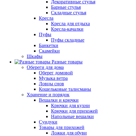
Декоративные стулья
Барные стулья
Складные стулья
Кресла
Кресла для отдыха
Кресла-качалки
Пуфы
Пуфы складные
Банкетки
Скамейки
Шкафы
Разные товары
Обереги для дома
Оберег домовой
Музыка ветра
Ловцы снов
Кошельковые талисманы
Хранение и порядок
Вешалки и крючки
Крючки для кухни
Крючки для прихожей
Напольные вешалки
Сундуки
Товары для прихожей
Ложки для обуви