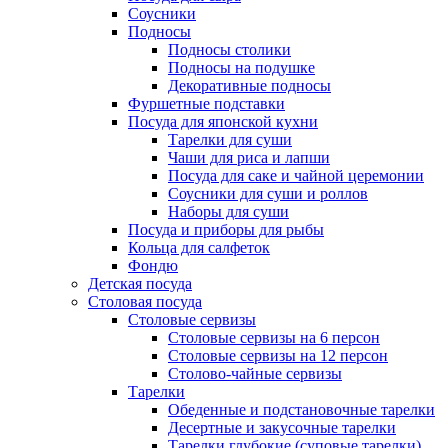
Соусники
Подносы
Подносы столики
Подносы на подушке
Декоративные подносы
Фуршетные подставки
Посуда для японской кухни
Тарелки для суши
Чаши для риса и лапши
Посуда для саке и чайной церемонии
Соусники для суши и роллов
Наборы для суши
Посуда и приборы для рыбы
Кольца для салфеток
Фондю
Детская посуда
Столовая посуда
Столовые сервизы
Столовые сервизы на 6 персон
Столовые сервизы на 12 персон
Столово-чайные сервизы
Тарелки
Обеденные и подстановочные тарелки
Десертные и закусочные тарелки
Тарелки глубокие (суповые тарелки)