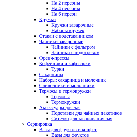
На 2 персоны
На 4 персоны
На 6 персон
Кружки
Кружки заварочные
Наборы кружек
Стакан с подстаканником
Чайники заварочные
Чайники с фильтром
Чайники с подогревом
Френч-прессы
Кофейники и кофеварки
Турки
Сахарницы
Наборы: сахарница и молочник
Сливочники и молочники
Термосы и термокружки
Термосы
Термокружки
Аксессуары для чая
Подставки для чайных пакетиков
Ситечко для заваривания чая
Сервировка
Вазы для фруктов и конфет
Вазы для фруктов