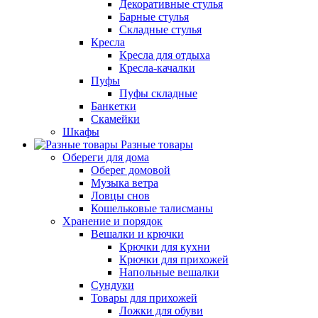
Декоративные стулья
Барные стулья
Складные стулья
Кресла
Кресла для отдыха
Кресла-качалки
Пуфы
Пуфы складные
Банкетки
Скамейки
Шкафы
Разные товары
Обереги для дома
Оберег домовой
Музыка ветра
Ловцы снов
Кошельковые талисманы
Хранение и порядок
Вешалки и крючки
Крючки для кухни
Крючки для прихожей
Напольные вешалки
Сундуки
Товары для прихожей
Ложки для обуви