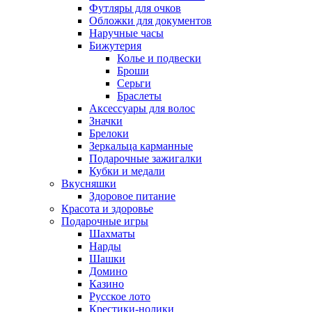
Футляры для очков
Обложки для документов
Наручные часы
Бижутерия
Колье и подвески
Броши
Серьги
Браслеты
Аксессуары для волос
Значки
Брелоки
Зеркальца карманные
Подарочные зажигалки
Кубки и медали
Вкусняшки
Здоровое питание
Красота и здоровье
Подарочные игры
Шахматы
Нарды
Шашки
Домино
Казино
Русское лото
Крестики-нолики