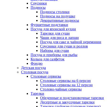
Соусники
Подносы
Подносы столики
Подносы на подушке
Декоративные подносы
Фуршетные подставки
Посуда для японской кухни
Тарелки для суши
Чаши для риса и лапши
Посуда для саке и чайной церемонии
Соусники для суши и роллов
Наборы для суши
Посуда и приборы для рыбы
Кольца для салфеток
Фондю
Детская посуда
Столовая посуда
Столовые сервизы
Столовые сервизы на 6 персон
Столовые сервизы на 12 персон
Столово-чайные сервизы
Тарелки
Обеденные и подстановочные тарелки
Десертные и закусочные тарелки
Тарелки глубокие (суповые тарелки)