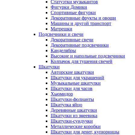
Статуэтки музыкантов
Фигурки Домики
Спортивные фигурки
Декоративные фрукты и овощи
Машины и другой транспорт
Матрешки
Подсвечники и свечи
Декоративные свечи
Декоративные подсвечники
Канделябры
Высокие и напольные подсвечники
Колпачок для тушения свечей
Шкатулки
Авторские шкатулки
Шкатулки для украшений
Музыкальные шкатулки
Шкатулки для часов
Хьюмидор
Шкатулки-фолианты
Шкатулка яйцо
Деревянные шкатулки
Шкатулки из змеевика
Шкатулки-сундучки
Металлические коробки
Шкатулки для денег, купюрницы