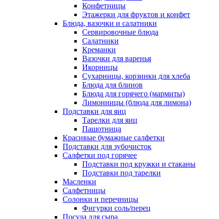
Конфетницы
Этажерки для фруктов и конфет
Блюда, вазочки и салатники
Сервировочные блюда
Салатники
Креманки
Вазочки для варенья
Икорницы
Сухарницы, корзинки для хлеба
Блюда для блинов
Блюда для горячего (мармиты)
Лимонницы (блюда для лимона)
Подставки для яиц
Тарелки для яиц
Пашотница
Красивые бумажные салфетки
Подставки для зубочисток
Салфетки под горячее
Подставки под кружки и стаканы
Подставки под тарелки
Масленки
Салфетницы
Солонки и перечницы
Фигурки соль/перец
Посуда для сыра