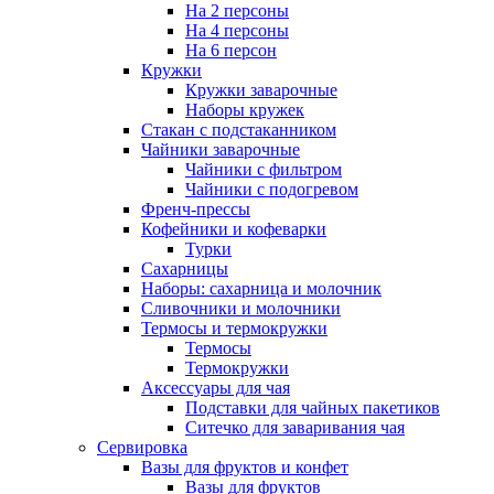
На 2 персоны
На 4 персоны
На 6 персон
Кружки
Кружки заварочные
Наборы кружек
Стакан с подстаканником
Чайники заварочные
Чайники с фильтром
Чайники с подогревом
Френч-прессы
Кофейники и кофеварки
Турки
Сахарницы
Наборы: сахарница и молочник
Сливочники и молочники
Термосы и термокружки
Термосы
Термокружки
Аксессуары для чая
Подставки для чайных пакетиков
Ситечко для заваривания чая
Сервировка
Вазы для фруктов и конфет
Вазы для фруктов