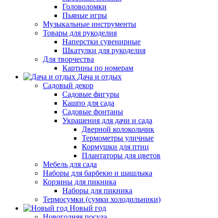
Головоломки
Пьяные игры
Музыкальные инструменты
Товары для рукоделия
Наперстки сувенирные
Шкатулки для рукоделия
Для творчества
Картины по номерам
Дача и отдых
Садовый декор
Садовые фигуры
Кашпо для сада
Садовые фонтаны
Украшения для дачи и сада
Дверной колокольчик
Термометры уличные
Кормушки для птиц
Плантаторы для цветов
Мебель для сада
Наборы для барбекю и шашлыка
Корзины для пикника
Наборы для пикника
Термосумки (сумки холодильники)
Новый год
Новогодняя посуда