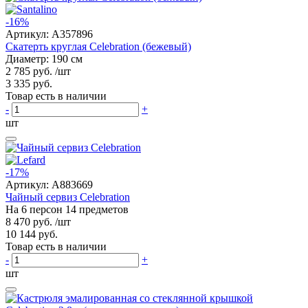
-16%
Артикул:
A357896
Скатерть круглая Celebration (бежевый)
Диаметр: 190 см
2 785 руб.
/шт
3 335 руб.
Товар есть в наличии
-
+
шт
-17%
Артикул:
A883669
Чайный сервиз Celebration
На 6 персон 14 предметов
8 470 руб.
/шт
10 144 руб.
Товар есть в наличии
-
+
шт