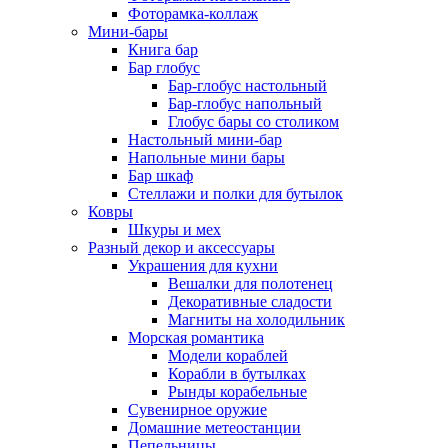
Фоторамка-коллаж
Мини-бары
Книга бар
Бар глобус
Бар-глобус настольный
Бар-глобус напольный
Глобус бары со столиком
Настольный мини-бар
Напольные мини бары
Бар шкаф
Стеллажи и полки для бутылок
Ковры
Шкуры и мех
Разный декор и аксессуары
Украшения для кухни
Вешалки для полотенец
Декоративные сладости
Магниты на холодильник
Морская романтика
Модели кораблей
Корабли в бутылках
Рынды корабельные
Сувенирное оружие
Домашние метеостанции
Пепельницы