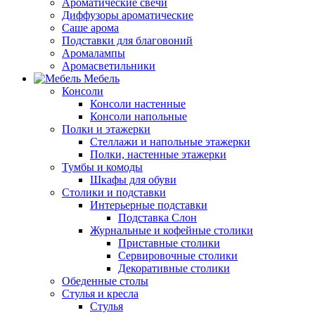
Ароматические свечи
Диффузоры ароматические
Саше арома
Подставки для благовоний
Аромалампы
Аромасветильники
Мебель
Консоли
Консоли настенные
Консоли напольные
Полки и этажерки
Стеллажи и напольные этажерки
Полки, настенные этажерки
Тумбы и комоды
Шкафы для обуви
Столики и подставки
Интерьерные подставки
Подставка Слон
Журнальные и кофейные столики
Приставные столики
Сервировочные столики
Декоративные столики
Обеденные столы
Стулья и кресла
Стулья