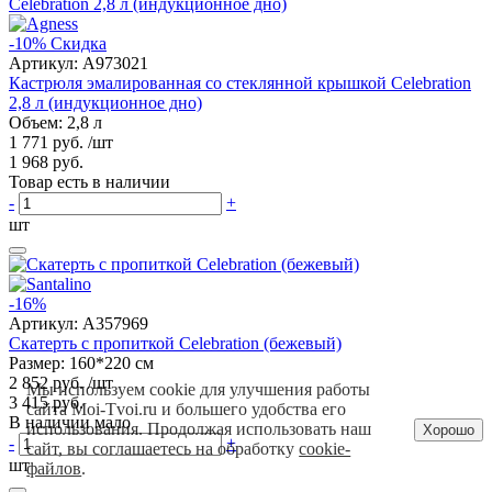
-10%
Скидка
Артикул:
A973021
Кастрюля эмалированная со стеклянной крышкой Celebration
2,8 л (индукционное дно)
Объем: 2,8 л
1 771 руб.
/шт
1 968 руб.
Товар есть в наличии
-
+
шт
-16%
Артикул:
A357969
Скатерть с пропиткой Celebration (бежевый)
Размер: 160*220 см
2 852 руб.
/шт
Мы используем cookie для улучшения работы
3 415 руб.
сайта Moi-Tvoi.ru и большего удобства его
В наличии мало
использования. Продолжая использовать наш
Хорошо
-
+
сайт, вы соглашаетесь на обработку
cookie-
шт
файлов
.