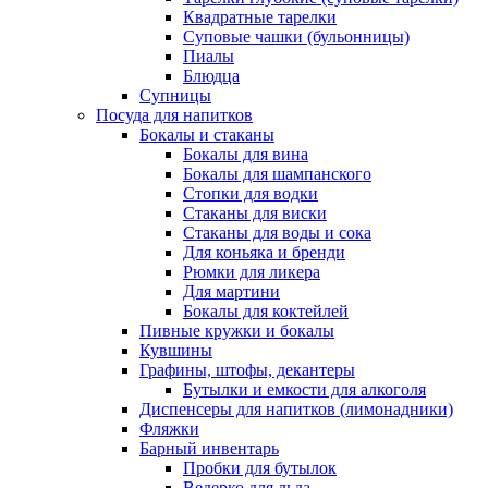
Квадратные тарелки
Суповые чашки (бульонницы)
Пиалы
Блюдца
Супницы
Посуда для напитков
Бокалы и стаканы
Бокалы для вина
Бокалы для шампанского
Стопки для водки
Стаканы для виски
Стаканы для воды и сока
Для коньяка и бренди
Рюмки для ликера
Для мартини
Бокалы для коктейлей
Пивные кружки и бокалы
Кувшины
Графины, штофы, декантеры
Бутылки и емкости для алкоголя
Диспенсеры для напитков (лимонадники)
Фляжки
Барный инвентарь
Пробки для бутылок
Ведерко для льда