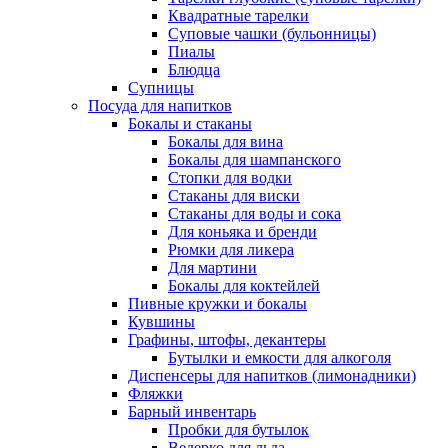
Квадратные тарелки
Суповые чашки (бульонницы)
Пиалы
Блюдца
Супницы
Посуда для напитков
Бокалы и стаканы
Бокалы для вина
Бокалы для шампанского
Стопки для водки
Стаканы для виски
Стаканы для воды и сока
Для коньяка и бренди
Рюмки для ликера
Для мартини
Бокалы для коктейлей
Пивные кружки и бокалы
Кувшины
Графины, штофы, декантеры
Бутылки и емкости для алкоголя
Диспенсеры для напитков (лимонадники)
Фляжки
Барный инвентарь
Пробки для бутылок
Ведерко для льда