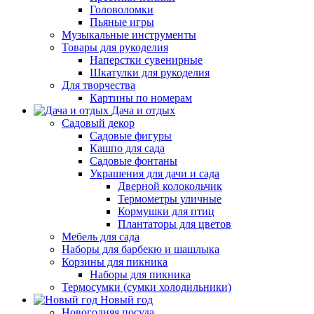
Головоломки
Пьяные игры
Музыкальные инструменты
Товары для рукоделия
Наперстки сувенирные
Шкатулки для рукоделия
Для творчества
Картины по номерам
Дача и отдых
Садовый декор
Садовые фигуры
Кашпо для сада
Садовые фонтаны
Украшения для дачи и сада
Дверной колокольчик
Термометры уличные
Кормушки для птиц
Плантаторы для цветов
Мебель для сада
Наборы для барбекю и шашлыка
Корзины для пикника
Наборы для пикника
Термосумки (сумки холодильники)
Новый год
Новогодняя посуда