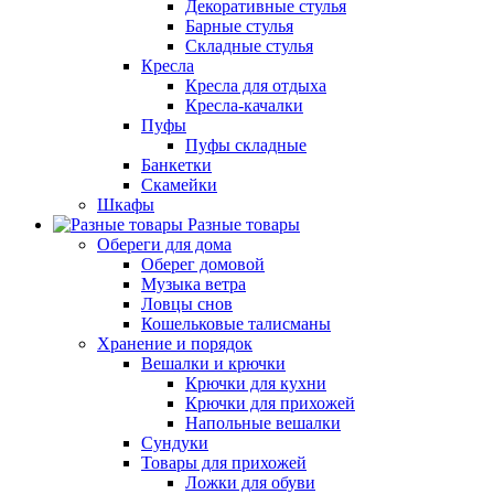
Декоративные стулья
Барные стулья
Складные стулья
Кресла
Кресла для отдыха
Кресла-качалки
Пуфы
Пуфы складные
Банкетки
Скамейки
Шкафы
Разные товары
Обереги для дома
Оберег домовой
Музыка ветра
Ловцы снов
Кошельковые талисманы
Хранение и порядок
Вешалки и крючки
Крючки для кухни
Крючки для прихожей
Напольные вешалки
Сундуки
Товары для прихожей
Ложки для обуви