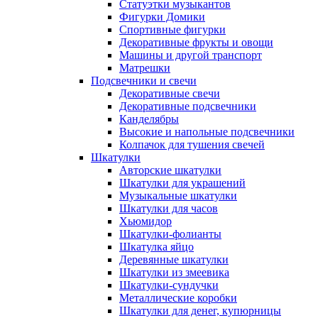
Статуэтки музыкантов
Фигурки Домики
Спортивные фигурки
Декоративные фрукты и овощи
Машины и другой транспорт
Матрешки
Подсвечники и свечи
Декоративные свечи
Декоративные подсвечники
Канделябры
Высокие и напольные подсвечники
Колпачок для тушения свечей
Шкатулки
Авторские шкатулки
Шкатулки для украшений
Музыкальные шкатулки
Шкатулки для часов
Хьюмидор
Шкатулки-фолианты
Шкатулка яйцо
Деревянные шкатулки
Шкатулки из змеевика
Шкатулки-сундучки
Металлические коробки
Шкатулки для денег, купюрницы