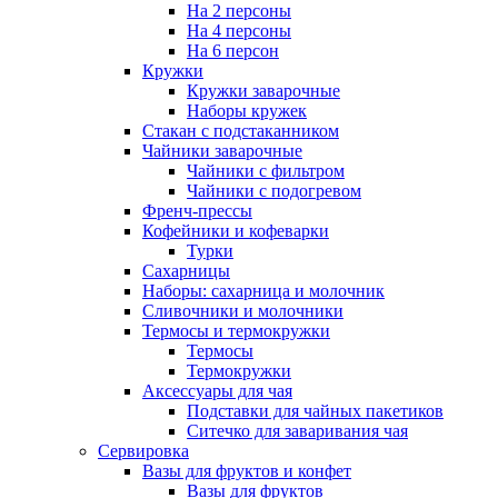
На 2 персоны
На 4 персоны
На 6 персон
Кружки
Кружки заварочные
Наборы кружек
Стакан с подстаканником
Чайники заварочные
Чайники с фильтром
Чайники с подогревом
Френч-прессы
Кофейники и кофеварки
Турки
Сахарницы
Наборы: сахарница и молочник
Сливочники и молочники
Термосы и термокружки
Термосы
Термокружки
Аксессуары для чая
Подставки для чайных пакетиков
Ситечко для заваривания чая
Сервировка
Вазы для фруктов и конфет
Вазы для фруктов