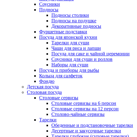
Соусники
Подносы
Подносы столики
Подносы на подушке
Декоративные подносы
Фуршетные подставки
Посуда для японской кухни
Тарелки для суши
Чаши для риса и лапши
Посуда для саке и чайной церемонии
Соусники для суши и роллов
Наборы для суши
Посуда и приборы для рыбы
Кольца для салфеток
Фондю
Детская посуда
Столовая посуда
Столовые сервизы
Столовые сервизы на 6 персон
Столовые сервизы на 12 персон
Столово-чайные сервизы
Тарелки
Обеденные и подстановочные тарелки
Десертные и закусочные тарелки
Тарелки глубокие (суповые тарелки)