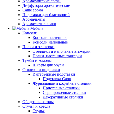
Ароматические свечи
Диффузоры ароматические
Саше арома
Подставки для благовоний
Аромалампы
Аромасветильники
Мебель
Консоли
Консоли настенные
Консоли напольные
Полки и этажерки
Стеллажи и напольные этажерки
Полки, настенные этажерки
Тумбы и комоды
Шкафы для обуви
Столики и подставки
Интерьерные подставки
Подставка Слон
Журнальные и кофейные столики
Приставные столики
Сервировочные столики
Декоративные столики
Обеденные столы
Стулья и кресла
Стулья