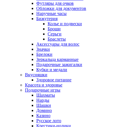
Футляры для очков
Обложки для документов
Наручные часы
Бижутерия
Колье и подвески
Броши
Серьги
Браслеты
Аксессуары для волос
Значки
Брелоки
Зеркальца карманные
Подарочные зажигалки
Кубки и медали
Вкусняшки
Здоровое питание
Красота и здоровье
Подарочные игры
Шахматы
Нарды
Шашки
Домино
Казино
Русское лото
Крестики-нолики