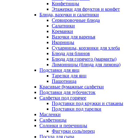
Конфетницы
Этажерки для фруктов и конфет
Блюда, вазочки и салатники
Сервировочные блюда
Салатники
Креманки
Вазочки для варенья
Икорницы
Сухарницы, корзинки для хлеба
Блюда для блинов
Блюда для горячего (мармиты)
Лимонницы (блюда для лимона)
Подставки для яиц
Тарелки для яиц
Пашотница
Красивые бумажные салфетки
Подставки для зубочисток
Салфетки под горячее
Подставки под кружки и стаканы
Подставки под тарелки
Масленки
Салфетницы
Солонки и перечницы
Фигурки соль/перец
Посуда для сыра