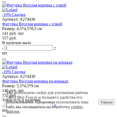
-10%
Скидка
Артикул:
A274436
Фигурка Веселая коровка с елкой
Размер: 4,5*4,5*8,5 см
141 руб.
/шт
157 руб.
В наличии мало
-
+
шт
-10%
Скидка
Артикул:
A274430
Фигурка Веселая коровка на коньках
Размер: 5,5*4,5*9 см
140 руб.
/шт
Мы используем cookie для улучшения работы
155 руб.
сайта Moi-Tvoi.ru и большего удобства его
Товар есть в наличии
использования. Продолжая использовать наш
Хорошо
-
+
сайт, вы соглашаетесь на обработку
cookie-
шт
файлов
.