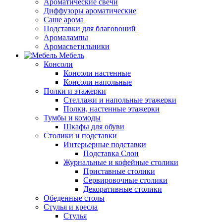
Ароматические свечи
Диффузоры ароматические
Саше арома
Подставки для благовоний
Аромалампы
Аромасветильники
Мебель
Консоли
Консоли настенные
Консоли напольные
Полки и этажерки
Стеллажи и напольные этажерки
Полки, настенные этажерки
Тумбы и комоды
Шкафы для обуви
Столики и подставки
Интерьерные подставки
Подставка Слон
Журнальные и кофейные столики
Приставные столики
Сервировочные столики
Декоративные столики
Обеденные столы
Стулья и кресла
Стулья