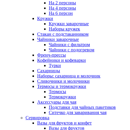
На 2 персоны
На 4 персоны
На 6 персон
Кружки
Кружки заварочные
Наборы кружек
Стакан с подстаканником
Чайники заварочные
Чайники с фильтром
Чайники с подогревом
Френч-прессы
Кофейники и кофеварки
Турки
Сахарницы
Наборы: сахарница и молочник
Сливочники и молочники
Термосы и термокружки
Термосы
Термокружки
Аксессуары для чая
Подставки для чайных пакетиков
Ситечко для заваривания чая
Сервировка
Вазы для фруктов и конфет
Вазы для фруктов