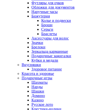
Футляры для очков
Обложки для документов
Наручные часы
Бижутерия
Колье и подвески
Броши
Серьги
Браслеты
Аксессуары для волос
Значки
Брелоки
Зеркальца карманные
Подарочные зажигалки
Кубки и медали
Вкусняшки
Здоровое питание
Красота и здоровье
Подарочные игры
Шахматы
Нарды
Шашки
Домино
Казино
Русское лото
Крестики-нолики