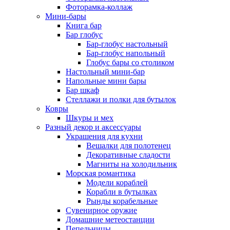
Фоторамка-коллаж
Мини-бары
Книга бар
Бар глобус
Бар-глобус настольный
Бар-глобус напольный
Глобус бары со столиком
Настольный мини-бар
Напольные мини бары
Бар шкаф
Стеллажи и полки для бутылок
Ковры
Шкуры и мех
Разный декор и аксессуары
Украшения для кухни
Вешалки для полотенец
Декоративные сладости
Магниты на холодильник
Морская романтика
Модели кораблей
Корабли в бутылках
Рынды корабельные
Сувенирное оружие
Домашние метеостанции
Пепельницы