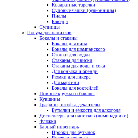
Квадратные тарелки
Суповые чашки (бульонницы)
Пиалы
Блюдца
Супницы
Посуда для напитков
Бокалы и стаканы
Бокалы для вина
Бокалы для шампанского
Стопки для водки
Стаканы для виски
Стаканы для воды и сока
Для коньяка и бренди
Рюмки для ликера
Для мартини
Бокалы для коктейлей
Пивные кружки и бокалы
Кувшины
Графины, штофы, декантеры
Бутылки и емкости для алкоголя
Диспенсеры для напитков (лимонадники)
Фляжки
Барный инвентарь
Пробки для бутылок
Ведерко для льда