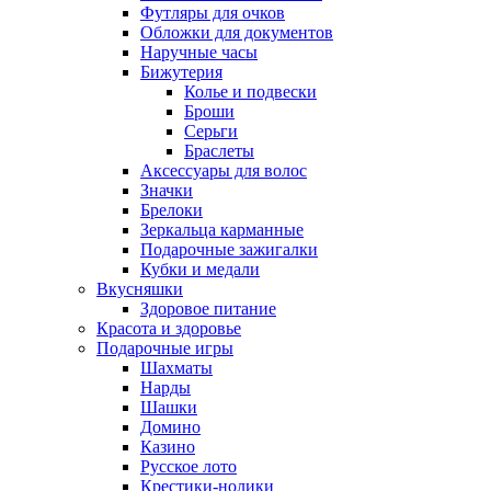
Футляры для очков
Обложки для документов
Наручные часы
Бижутерия
Колье и подвески
Броши
Серьги
Браслеты
Аксессуары для волос
Значки
Брелоки
Зеркальца карманные
Подарочные зажигалки
Кубки и медали
Вкусняшки
Здоровое питание
Красота и здоровье
Подарочные игры
Шахматы
Нарды
Шашки
Домино
Казино
Русское лото
Крестики-нолики