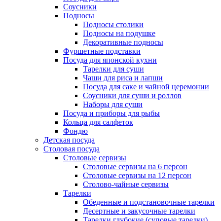
Соусники
Подносы
Подносы столики
Подносы на подушке
Декоративные подносы
Фуршетные подставки
Посуда для японской кухни
Тарелки для суши
Чаши для риса и лапши
Посуда для саке и чайной церемонии
Соусники для суши и роллов
Наборы для суши
Посуда и приборы для рыбы
Кольца для салфеток
Фондю
Детская посуда
Столовая посуда
Столовые сервизы
Столовые сервизы на 6 персон
Столовые сервизы на 12 персон
Столово-чайные сервизы
Тарелки
Обеденные и подстановочные тарелки
Десертные и закусочные тарелки
Тарелки глубокие (суповые тарелки)