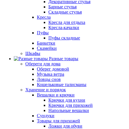
Декоративные стулья
Барные стулья
Складные стулья
Кресла
Кресла для отдыха
Кресла-качалки
Пуфы
Пуфы складные
Банкетки
Скамейки
Шкафы
Разные товары
Обереги для дома
Оберег домовой
Музыка ветра
Ловцы снов
Кошельковые талисманы
Хранение и порядок
Вешалки и крючки
Крючки для кухни
Крючки для прихожей
Напольные вешалки
Сундуки
Товары для прихожей
Ложки для обуви