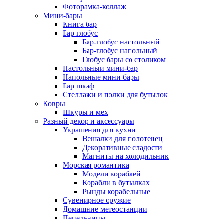
Фоторамка-коллаж
Мини-бары
Книга бар
Бар глобус
Бар-глобус настольный
Бар-глобус напольный
Глобус бары со столиком
Настольный мини-бар
Напольные мини бары
Бар шкаф
Стеллажи и полки для бутылок
Ковры
Шкуры и мех
Разный декор и аксессуары
Украшения для кухни
Вешалки для полотенец
Декоративные сладости
Магниты на холодильник
Морская романтика
Модели кораблей
Корабли в бутылках
Рынды корабельные
Сувенирное оружие
Домашние метеостанции
Пепельницы