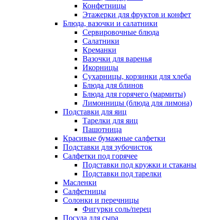
Конфетницы
Этажерки для фруктов и конфет
Блюда, вазочки и салатники
Сервировочные блюда
Салатники
Креманки
Вазочки для варенья
Икорницы
Сухарницы, корзинки для хлеба
Блюда для блинов
Блюда для горячего (мармиты)
Лимонницы (блюда для лимона)
Подставки для яиц
Тарелки для яиц
Пашотница
Красивые бумажные салфетки
Подставки для зубочисток
Салфетки под горячее
Подставки под кружки и стаканы
Подставки под тарелки
Масленки
Салфетницы
Солонки и перечницы
Фигурки соль/перец
Посуда для сыра