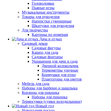
Головоломки
Пьяные игры
Музыкальные инструменты
Товары для рукоделия
Наперстки сувенирные
Шкатулки для рукоделия
Для творчества
Картины по номерам
Дача и отдых
Садовый декор
Садовые фигуры
Кашпо для сада
Садовые фонтаны
Украшения для дачи и сада
Дверной колокольчик
Термометры уличные
Кормушки для птиц
Плантаторы для цветов
Мебель для сада
Наборы для барбекю и шашлыка
Корзины для пикника
Наборы для пикника
Термосумки (сумки холодильники)
Новый год
Новогодняя посуда