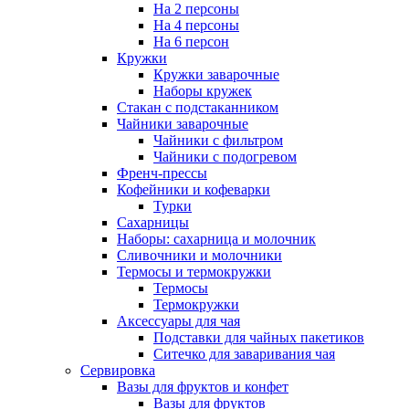
На 2 персоны
На 4 персоны
На 6 персон
Кружки
Кружки заварочные
Наборы кружек
Стакан с подстаканником
Чайники заварочные
Чайники с фильтром
Чайники с подогревом
Френч-прессы
Кофейники и кофеварки
Турки
Сахарницы
Наборы: сахарница и молочник
Сливочники и молочники
Термосы и термокружки
Термосы
Термокружки
Аксессуары для чая
Подставки для чайных пакетиков
Ситечко для заваривания чая
Сервировка
Вазы для фруктов и конфет
Вазы для фруктов