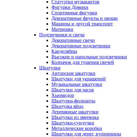
Статуэтки музыкантов
Фигурки Домики
Спортивные фигурки
Декоративные фрукты и овощи
Машины и другой транспорт
Матрешки
Подсвечники и свечи
Декоративные свечи
Декоративные подсвечники
Канделябры
Высокие и напольные подсвечники
Колпачок для тушения свечей
Шкатулки
Авторские шкатулки
Шкатулки для украшений
Музыкальные шкатулки
Шкатулки для часов
Хьюмидор
Шкатулки-фолианты
Шкатулка яйцо
Деревянные шкатулки
Шкатулки из змеевика
Шкатулки-сундучки
Металлические коробки
Шкатулки для денег, купюрницы