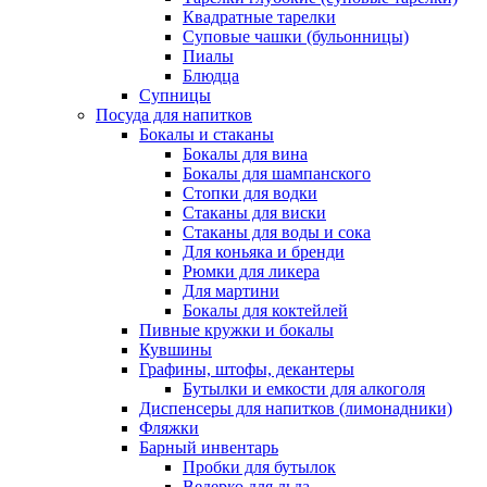
Квадратные тарелки
Суповые чашки (бульонницы)
Пиалы
Блюдца
Супницы
Посуда для напитков
Бокалы и стаканы
Бокалы для вина
Бокалы для шампанского
Стопки для водки
Стаканы для виски
Стаканы для воды и сока
Для коньяка и бренди
Рюмки для ликера
Для мартини
Бокалы для коктейлей
Пивные кружки и бокалы
Кувшины
Графины, штофы, декантеры
Бутылки и емкости для алкоголя
Диспенсеры для напитков (лимонадники)
Фляжки
Барный инвентарь
Пробки для бутылок
Ведерко для льда