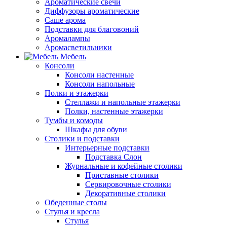
Ароматические свечи
Диффузоры ароматические
Саше арома
Подставки для благовоний
Аромалампы
Аромасветильники
Мебель
Консоли
Консоли настенные
Консоли напольные
Полки и этажерки
Стеллажи и напольные этажерки
Полки, настенные этажерки
Тумбы и комоды
Шкафы для обуви
Столики и подставки
Интерьерные подставки
Подставка Слон
Журнальные и кофейные столики
Приставные столики
Сервировочные столики
Декоративные столики
Обеденные столы
Стулья и кресла
Стулья